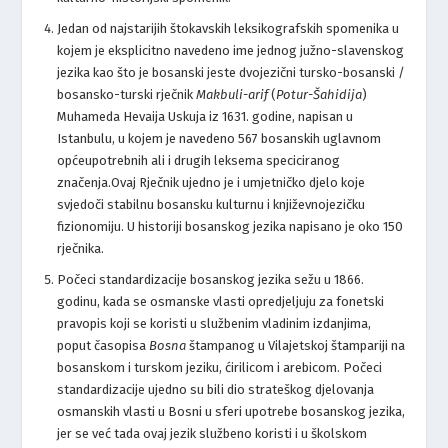
Jedan od najstarijih štokavskih leksikografskih spomenika u
kojem je eksplicitno navedeno ime jednog južno-slavenskog
jezika kao što je bosanski jeste dvojezični tursko-bosanski /
bosansko-turski rječnik
Makbuli-arif
(
Potur-Šahidija
)
Muhameda Hevaija Uskuja iz 1631. godine, napisan u
Istanbulu, u kojem je navedeno 567 bosanskih uglavnom
općeupotrebnih ali i drugih leksema speciciranog
značenja.Ovaj Rječnik ujedno je i umjetničko djelo koje
svjedoči stabilnu bosansku kulturnu i književnojezičku
fizionomiju. U historiji bosanskog jezika napisano je oko 150
rječnika.
Počeci standardizacije bosanskog jezika sežu u 1866.
godinu, kada se osmanske vlasti opredjeljuju za fonetski
pravopis koji se koristi u službenim vladinim izdanjima,
poput časopisa
Bosna
štampanog u Vilajetskoj štampariji na
bosanskom i turskom jeziku, ćirilicom i arebicom. Počeci
standardizacije ujedno su bili dio strateškog djelovanja
osmanskih vlasti u Bosni u sferi upotrebe bosanskog jezika,
jer se već tada ovaj jezik službeno koristi i u školskom