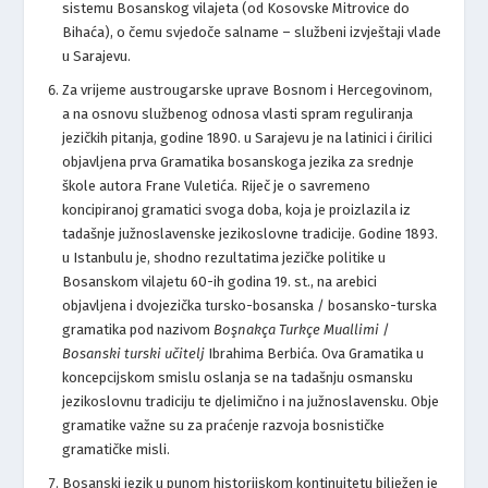
sistemu Bosanskog vilajeta (od Kosovske Mitrovice do
Bihaća), o čemu svjedoče salname – službeni izvještaji vlade
u Sarajevu.
Za vrijeme austrougarske uprave Bosnom i Hercegovinom,
a na osnovu službenog odnosa vlasti spram reguliranja
jezičkih pitanja, godine 1890. u Sarajevu je na latinici i ćirilici
objavljena prva Gramatika bosanskoga jezika za srednje
škole autora Frane Vuletića. Riječ je o savremeno
koncipiranoj gramatici svoga doba, koja je proizlazila iz
tadašnje južnoslavenske jezikoslovne tradicije. Godine 1893.
u Istanbulu je, shodno rezultatima jezičke politike u
Bosanskom vilajetu 60-ih godina 19. st., na arebici
objavljena i dvojezička tursko-bosanska / bosansko-turska
gramatika pod nazivom
Boşnakça Turkçe Muallimi
/
Bosanski turski učitelj
Ibrahima Berbića. Ova Gramatika u
koncepcijskom smislu oslanja se na tadašnju osmansku
jezikoslovnu tradiciju te djelimično i na južnoslavensku. Obje
gramatike važne su za praćenje razvoja bosnističke
gramatičke misli.
Bosanski jezik u punom historijskom kontinuitetu bilježen je