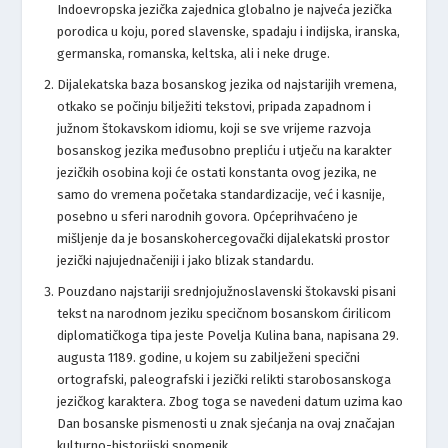
Indoevropska jezička zajednica globalno je najveća jezička
porodica u koju, pored slavenske, spadaju i indijska, iranska,
germanska, romanska, keltska, ali i neke druge.
Dijalekatska baza bosanskog jezika od najstarijih vremena,
otkako se počinju bilježiti tekstovi, pripada zapadnom i
južnom štokavskom idiomu, koji se sve vrijeme razvoja
bosanskog jezika međusobno prepliću i utječu na karakter
jezičkih osobina koji će ostati konstanta ovog jezika, ne
samo do vremena početaka standardizacije, već i kasnije,
posebno u sferi narodnih govora. Općeprihvaćeno je
mišljenje da je bosanskohercegovački dijalekatski prostor
jezički najujednačeniji i jako blizak standardu.
Pouzdano najstariji srednjojužnoslavenski štokavski pisani
tekst na narodnom jeziku specičnom bosanskom ćirilicom
diplomatičkoga tipa jeste Povelja Kulina bana, napisana 29.
augusta 1189. godine, u kojem su zabilježeni specični
ortografski, paleografski i jezički relikti starobosanskoga
jezičkog karaktera. Zbog toga se navedeni datum uzima kao
Dan bosanske pismenosti u znak sjećanja na ovaj značajan
kulturno-historijski spomenik.