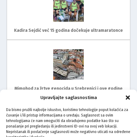
Kadira Sejdić već 15 godina dočekuje ultramaratonce
Mimohod za žrtve genocida u Srebrenici i ove godine
na ulicama Rijeke
Upravljajte saglasnostima
Da bismo pružili najbolje iskustvo, koristimo tehnologije poput kolačića za
čuvanje i/ili pristup informacijama o uređaju. Saglasnost sa ovim
tehnologijama će nam omogućiti da obrađujemo podatke kao što su
ponašanje pri pregledanju ili jedinstveni ID-ovi na ovoj veb lokaciji.
Nepristanak ili povlačenje saglasnosti može negativno uticati na određene