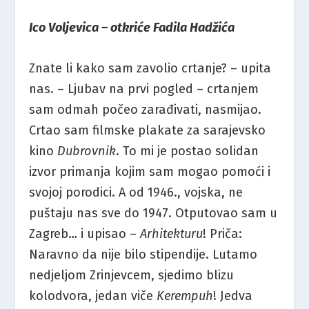
Ico Voljevica – otkriće Fadila Hadžića
Znate li kako sam zavolio crtanje? – upita
nas. – Ljubav na prvi pogled – crtanjem
sam odmah počeo zarađivati, nasmijao.
Crtao sam filmske plakate za sarajevsko
kino
Dubrovnik
. To mi je postao solidan
izvor primanja kojim sam mogao pomoći i
svojoj porodici. A od 1946., vojska, ne
puštaju nas sve do 1947. Otputovao sam u
Zagreb… i upisao –
Arhitekturu
! Priča:
Naravno da nije bilo stipendije. Lutamo
nedjeljom Zrinjevcem, sjedimo blizu
kolodvora, jedan viče
Kerempuh
! Jedva