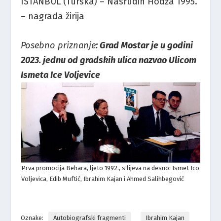
ISTANBUL (Turska) – Nasrudin Hodža 1995.
– nagrada žirija
Posebno priznanje
: Grad Mostar je u godini
2023. jednu od gradskih ulica nazvao Ulicom
Ismeta Ice Voljevice
Prva promocija Behara, ljeto 1992., s lijeva na desno: Ismet Ico
Voljevica, Edib Muftić, Ibrahim Kajan i Ahmed Salihbegović
Oznake:
Autobiografski fragmenti
Ibrahim Kajan