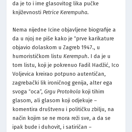
da je to i ime glasovitog lika pučke
književnosti
Petrice Kerempuha
.
Nema nijedne Icine objavljene biografije a
da u njoj ne piše kako je “prve karikature
objavio dolaskom u Zagreb 1947., u
humorističkom listu
Kerempuh
. I da je u
tom listu, koji je pokrenuo Fadil Hadžić, Ico
Voljevica kreirao potpuno autentičan,
zagrebački lik ironičnog genija, alter ega
svoga “oca”,
Grgu Protokola
koji tihim
glasom, ali glasom koji odjekuje –
komentira društvenu i političku zbilju, na
način kojim se ne mora reži sve, a da se
ipak bude i duhovit, i satiričan –