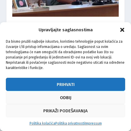
Zabavna glazba na ovim prostorima i kako je razumjeti
na pravi način
Upravljajte saglasnostima
02.04.2020.
Da bismo pružili najbolje iskustvo, koristimo tehnologije poput kolačića za
čuvanje i/ili pristup informacijama o uređaju. Saglasnost sa ovim
tehnologijama će nam omogućiti da obrađujemo podatke kao što su
ponašanje pri pregledanju ili jedinstveni ID-ovi na ovoj veb lokaciji.
Nepristanak ili povlačenje saglasnosti može negativno uticati na određene
karakteristike i funkcije.
PRIHVATI
ODBIJ
PRIKAŽI PODEŠAVANJA
Ogoljela stvarnost bez rekvizita: Sjajni Emir
Hadžihafizbegović na 22. BOK Festu
08.05.2025.
Politika kolačića
Politika privatnosti
Impressum