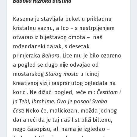
Babova razroka baština
Kasema je stavljala buket u prikladnu
kristalnu vaznu, a Ico – s nestrpljenjem
otvarao iz blještavog omota – naš
rođendanski darak, s desetak
primjeraka
Behara
. Lice mu je bilo ozareno
a pogled se dugo nije odvajao od
mostarskog
Starog mosta
u Icinoj
kreativnoj viziji rasprsnutog ogledala na
korici. Ne dižući pogled, reče mi:
Čestitam i
ja Tebi, Ibrahime. Ovo je posao! Svaka
čast!
Neko će, maliciozan, možda jednog
dana reći da je taj naš list bliži biltenu,
nego časopisu, ali nama je izgledao –