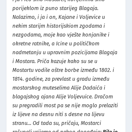
porijeklom iz puno starijeg Blagaja.
Nalazimo, i ja i on, Kajane i Voljevice u
nekim starijm historijskiom zgodama i
nezgodama, moje kao vješte konjanike i
okretne ratnike, a Icine u političkom
nadmetanju u upravnim pozicijama Blagaja
i Mostara. Priča kazuje kako su se u
Mostartu vodile oštre borbe između 1802. i
1814. godine, za prevlast u gradu između
mostarskog muteselima Alije Dadaića i
blagajskog ajana Alije Voljevuice. Dračom
su pregradili most pa se nije moglo prelaziti
iz lijeve na desnu niti s desne na lijevu
stranu… Od tada su, pričaju, Mostarci
računali vrijeme od nekog događaja:
Bilo je