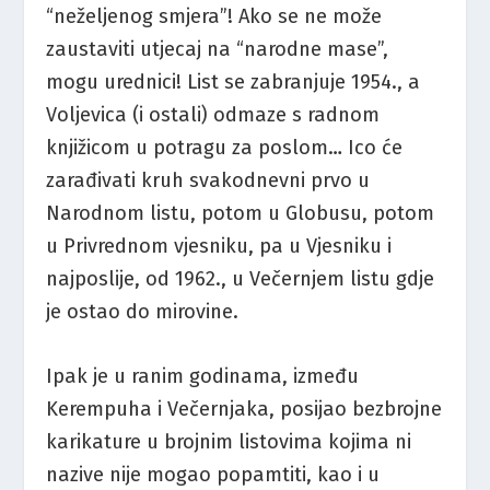
“neželjenog smjera”! Ako se ne može
zaustaviti utjecaj na “narodne mase”,
mogu urednici! List se zabranjuje 1954., a
Voljevica (i ostali) odmaze s radnom
knjižicom u potragu za poslom… Ico će
zarađivati kruh svakodnevni prvo u
Narodnom listu, potom u Globusu, potom
u Privrednom vjesniku, pa u Vjesniku i
najposlije, od 1962., u Večernjem listu gdje
je ostao do mirovine.
Ipak je u ranim godinama, između
Kerempuha i Večernjaka, posijao bezbrojne
karikature u brojnim listovima kojima ni
nazive nije mogao popamtiti, kao i u