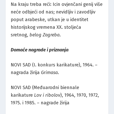
Na kraju treba reći: Icin ovjenčani genij više
neće odbjeći od nas; nevidljiv i zavodljiv
poput arabeske, utkan je u identitet
historijskog vremena XX. stoljeća
sretnog,
belog Zagreba
.
Domaće nagrade i priznanja
NOVI SAD (I. konkurs karikature), 1964. –
nagrada žirija
Grimasa
.
NOVI SAD (Međuarodni biennale
karikature
Lov i ribolov
), 1964, 1970, 1972,
1975. i 1985. – nagrade žirija