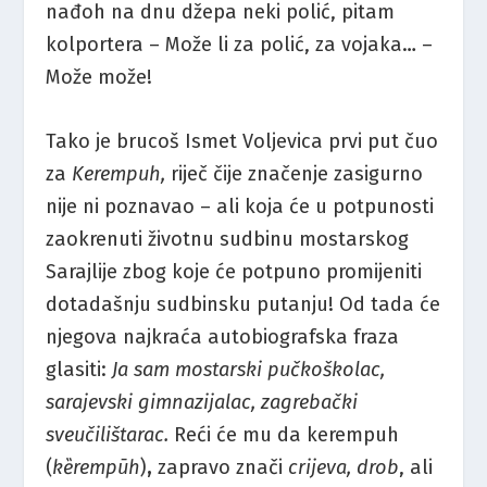
nađoh na dnu džepa neki polić, pitam
kolportera – Može li za polić, za vojaka… –
Može može!
Tako je brucoš Ismet Voljevica prvi put čuo
za
Kerempuh,
riječ čije značenje zasigurno
nije ni poznavao – ali koja će u potpunosti
zaokrenuti životnu sudbinu mostarskog
Sarajlije zbog koje će potpuno promijeniti
dotadašnju sudbinsku putanju! Od tada će
njegova najkraća autobiografska fraza
glasiti:
Ja sam
mostarski pučkoškolac,
sarajevski gimnazijalac, zagrebački
sveučilištarac.
Reći će mu da kerempuh
(
k
ȅ
rempūh
)
,
zapravo znači
crijeva, drob
, ali