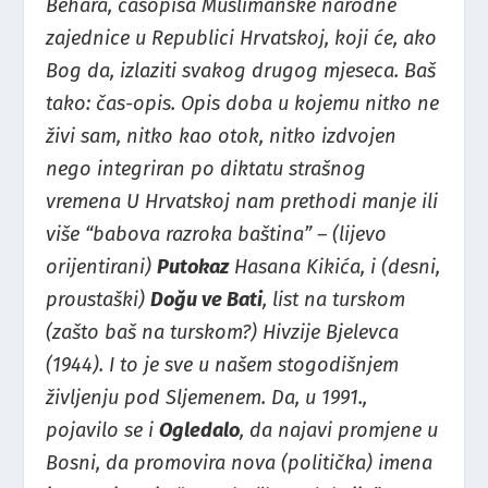
Behara, časopisa Muslimanske narodne
zajednice u Republici Hrvatskoj, koji će, ako
Bog da, izlaziti svakog drugog mjeseca. Baš
tako: čas-opis. Opis doba u kojemu nitko ne
živi sam, nitko kao otok, nitko izdvojen
nego integriran po diktatu strašnog
vremena U Hrvatskoj nam prethodi manje ili
više “babova razroka baština” – (lijevo
orijentirani)
Putokaz
Hasana Kikića, i (desni,
proustaški)
Doğu ve Bati
, list na turskom
(zašto baš na turskom?) Hivzije Bjelevca
(1944). I to je sve u našem stogodišnjem
življenju pod Sljemenem. Da, u 1991.,
pojavilo se i
Ogledalo
, da najavi promjene u
Bosni, da promovira nova (politička) imena