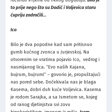
to prije nego što su Dadić i Voljevica staru
ćupriju zadračili…
Ico
Bilo je dva popodne kad sam pritisnuo
gumb kućnog zvonca u Jurjevskoj. Na
otvorenim se vratima pojavio Ico, vedrog i
nasmijanog lica. “Evo naših Kajana,
bujrum, bujrum!” – govorio je, propuštajući
nas pored sebe. Dočekivala nas je blaga
Kasema, dobri duh kuće Voljevica. Kasema
je rodom Sarajka, a sa Ismetom se, kojeg
od ranog djetinjstva svi zovu
hipokoristikom, imenom iz milja,
Icom
,