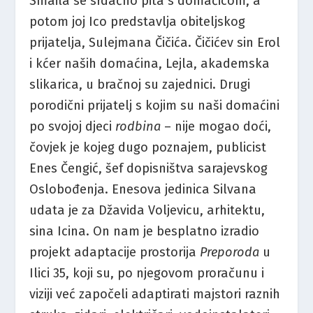
Smaila se srdačno pita s domaćicom, a
potom joj Ico predstavlja obiteljskog
prijatelja, Sulejmana Čičića. Čičićev sin Erol
i kćer naših domaćina, Lejla, akademska
slikarica, u bračnoj su zajednici. Drugi
porodični prijatelj s kojim su naši domaćini
po svojoj djeci
rodbina
– nije mogao doći,
čovjek je kojeg dugo poznajem, publicist
Enes Čengić, šef dopisništva sarajevskog
Oslobođenja. Enesova jedinica Silvana
udata je za Džavida Voljevicu, arhitektu,
sina Icina. On nam je besplatno izradio
projekt adaptacije prostorija
Preporoda
u
Ilici 35, koji su, po njegovom proračunu i
viziji već započeli adaptirati majstori raznih