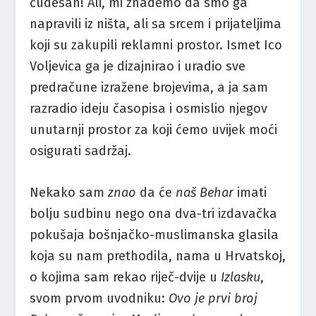
čudesan! Ali, mi znademo da smo ga
napravili iz ništa, ali sa srcem i prijateljima
koji su zakupili reklamni prostor. Ismet Ico
Voljevica ga je dizajnirao i uradio sve
predračune izražene brojevima, a ja sam
razradio ideju časopisa i osmislio njegov
unutarnji prostor za koji ćemo uvijek moći
osigurati sadržaj.
Nekako sam
znao
da će
naš Behar
imati
bolju sudbinu nego ona dva-tri izdavačka
pokušaja bošnjačko-muslimanska glasila
koja su nam prethodila, nama u Hrvatskoj,
o kojima sam rekao riječ-dvije u
Izlasku
,
svom prvom uvodniku:
Ovo je prvi broj