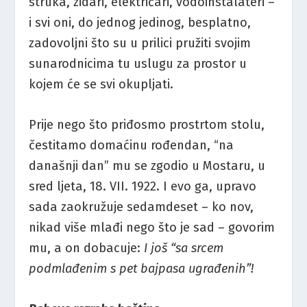
struka, zidari, električari, vodoinstalateri –
i svi oni, do jednog jedinog, besplatno,
zadovoljni što su u prilici pružiti svojim
sunarodnicima tu uslugu za prostor u
kojem će se svi okupljati.
Prije nego što priđosmo prostrtom stolu,
čestitamo domaćinu rođendan, “na
današnji dan” mu se zgodio u Mostaru, u
sred ljeta, 18. VII. 1922. I evo ga, upravo
sada zaokružuje sedamdeset – ko nov,
nikad više mlađi nego što je sad – govorim
mu, a on dobacuje:
I još “sa srcem
podmlađenim s pet bajpasa ugrađenih”!