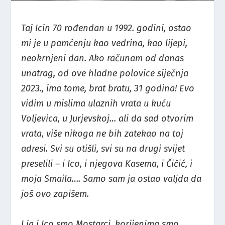
Taj Icin 70 rođendan u 1992. godini, ostao
mi je u pamćenju kao vedrina, kao lijepi,
neokrnjeni dan. Ako računam od danas
unatrag, od ove hladne polovice siječnja
2023., ima tome, brat bratu, 31 godina! Evo
vidim u mislima ulaznih vrata u kuću
Voljevica, u Jurjevskoj… ali da sad otvorim
vrata, više nikoga ne bih zatekao na toj
adresi. Svi su otišli, svi su na drugi svijet
preselili – i Ico, i njegova Kasema, i Čičić, i
moja Smaila…. Samo sam ja ostao valjda da
još ovo zapišem.
I ja i Ico smo Mostarci, korijenima smo