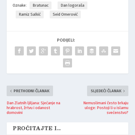
Oznake:
Bratunac
Dan logoraša
Ramiz Salkić
Seid Omerović
PODIJELI:
PRETHODNI ČLANAK
SLJEDEĆI ČLANAK
Dan Zlatnih ljiljana: Sjećanje na
Nemuslimani često brkaju
hrabrost, žrtvu i odanost
uloge: Postoji li u islamu
domovini
svećenstvo?
PROČITAJTE I...