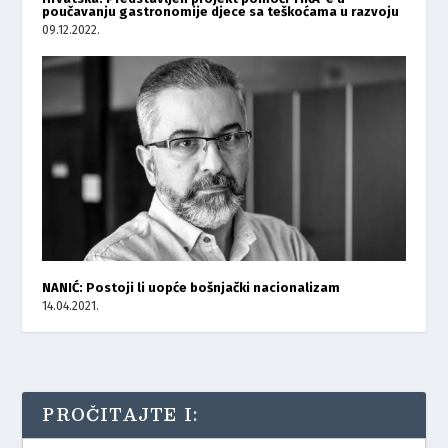
poučavanju gastronomije djece sa teškoćama u razvoju
09.12.2022.
NANIĆ: Postoji li uopće bošnjački nacionalizam
14.04.2021.
PROČITAJTE I: