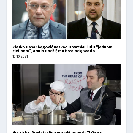
Zlatko Hasanbegović nazvao Hrvatsku i BiH “jednom
cjelinom”, Armin Hodžić mu brzo odgovorio
13.10.2021.
Hrvatska: Predstavljen projekt pomoći TIKA-e u