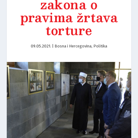
zakona o
pravima žrtava
torture
09.05.2021.
|
Bosna i Hercegovina
,
Politika