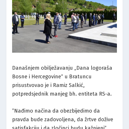
Današnjem obilježavanju „Dana logoraša
Bosne i Hercegovine“ u Bratuncu
prisustvovao je i Ramiz Salkić,
potpredsjednik manjeg bh. entiteta RS-a.
”Nađimo načina da obezbijedimo da
pravda bude zadovoljena, da žrtve dožive
satisfakciju i da zločinci budu kažnjeni”,