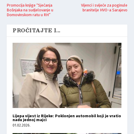
Promocija knjige “Sjećanja
Vijenci i svijeće za poginule
Bošnjaka na sudjelovanje u
branitelje HVO-a Sarajevo
Domovinskom ratu u RH”
PROČITAJTE I...
Lijepa vijest iz Rijeke: Poklonjen automobil koji je vratio
nadu jednoj majci
01.02.2026.