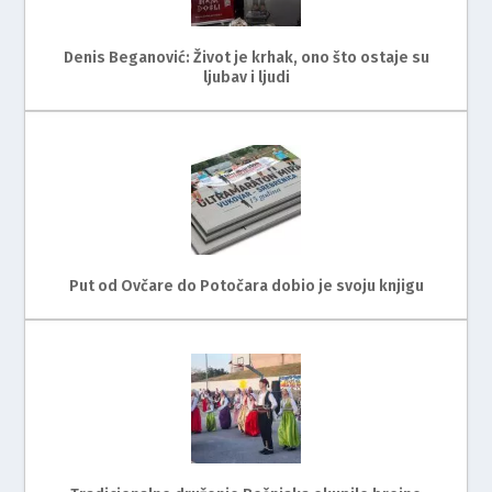
Denis Beganović: Život je krhak, ono što ostaje su
ljubav i ljudi
Put od Ovčare do Potočara dobio je svoju knjigu