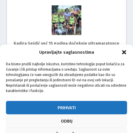
Kadira Sejdić već 15 godina dočekuje ultramaratonce
Upravljajte saglasnostima
Da bismo pružili najbolje iskustvo, koristimo tehnologije poput kolačića za
čuvanje i/ili pristup informacijama o uređaju. Saglasnost sa ovim
tehnologijama će nam omogućiti da obrađujemo podatke kao što su
ponašanje pri pregledanju ili jedinstveni ID-ovi na ovoj veb lokaciji.
Nepristanak ili povlačenje saglasnosti može negativno uticati na određene
karakteristike i funkcije.
Mimohod za žrtve genocida u Srebrenici i ove godine
na ulicama Rijeke
PRIHVATI
ODBIJ