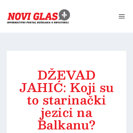
DŽEVAD
JAHIĆ: Koji su
to starinački
jezici na
Balkanu?