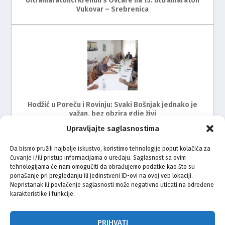
Ultramaratonci krenuli s Ovčare na 15. Ultramaraton
Vukovar – Srebrenica
Hodžić u Poreču i Rovinju: Svaki Bošnjak jednako je
važan, bez obzira gdje živi
Upravljajte saglasnostima
Da bismo pružili najbolje iskustvo, koristimo tehnologije poput kolačića za
čuvanje i/ili pristup informacijama o uređaju. Saglasnost sa ovim
tehnologijama će nam omogućiti da obrađujemo podatke kao što su
ponašanje pri pregledanju ili jedinstveni ID-ovi na ovoj veb lokaciji.
Nepristanak ili povlačenje saglasnosti može negativno uticati na određene
karakteristike i funkcije.
Održan radni sastanak s predstavnicima Bošnjaka
Istre
PRIHVATI