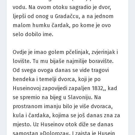
vodu. Na ovom otoku sagradio je dvor,
ljepši od onog u Gradačcu, a na jednom
malom humku čardak, po kome je ovo
selo dobilo ime.
Ovdje je imao golem pčelinjak, zvjerinjak i
lovište. Tu mu bijaše najmilije boravište.
Od svega ovoga danas se vide tragovi
hendeka i temelji dvorca, koji je po
Huseinovoj zapovijedi zapaljen 1832,, kad
se spremio na bijeg u Slavoniju. Na
prostranom imanju bilo je više dvoraca,
kula i čardaka, kojima se još danas zna za
mjesto. Uz Huseinov otok diže se danas
samostan »Doloroza«. I zaista je Husein