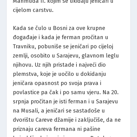
Mahmuda II. kojim se ukidaju jeničari u
cijelom carstvu.
Kada se čulo u Bosni za ove krupne
đogađaje i kada je ferman pročitan u
Travniku, pobuniše se jeničari po cijeloj
zemlji, osobito u Sarajevu, glavnom leglu
njihovu. Uz njih pristade i najveći dio
plemstva, koje je uočilo u dokidanju
jeničara opasnost po svoja prava i
povlastice pa čak i po samu vjeru. Na 20.
srpnja pročitan je isti ferman i u Sarajevu
na Musali, a jeničari se sastadoše u
dvorištu Careve džamije i zaključiše, da ne
priznaju careva fermana ni pašine