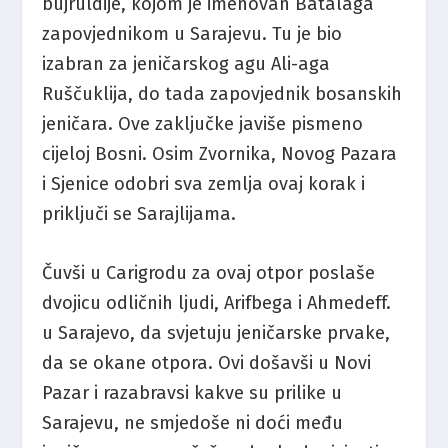
bujruldije, kojom je imenovan Batalaga
zapovjednikom u Sarajevu. Tu je bio
izabran za jeničarskog agu Ali-aga
Ruščuklija, do tada zapovjednik bosanskih
jeničara. Ove zaključke javiše pismeno
cijeloj Bosni. Osim Zvornika, Novog Pazara
i Sjenice odobri sva zemlja ovaj korak i
priključi se Sarajlijama.
Čuvši u Carigrodu za ovaj otpor poslaše
dvojicu odličnih ljudi, Arifbega i Ahmedeff.
u Sarajevo, da svjetuju jeničarske prvake,
da se okane otpora. Ovi došavši u Novi
Pazar i razabravsi kakve su prilike u
Sarajevu, ne smjedoše ni doći među