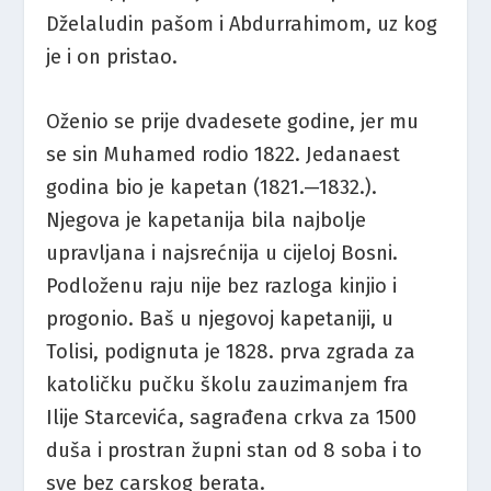
Dželaludin pašom i Abdurrahimom, uz kog
je i on pristao.
Oženio se prije dvadesete godine, jer mu
se sin Muhamed rodio 1822. Jedanaest
godina bio je kapetan (1821.—1832.).
Njegova je kapetanija bila najbolje
upravljana i najsrećnija u cijeloj Bosni.
Podloženu raju nije bez razloga kinjio i
progonio. Baš u njegovoj kapetaniji, u
Tolisi, podignuta je 1828. prva zgrada za
katoličku pučku školu zauzimanjem fra
Ilije Starcevića, sagrađena crkva za 1500
duša i prostran župni stan od 8 soba i to
sve bez carskog berata.