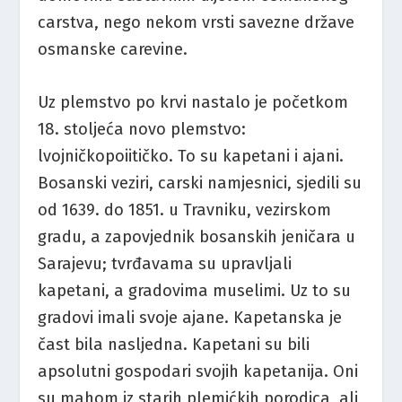
carstva, nego nekom vrsti savezne države
osmanske carevine.
Uz plemstvo po krvi nastalo je početkom
18. stoljeća novo plemstvo:
lvojničkopoiitičko. To su kapetani i ajani.
Bosanski veziri, carski namjesnici, sjedili su
od 1639. do 1851. u Travniku, vezirskom
gradu, a zapovjednik bosanskih jeničara u
Sarajevu; tvrđavama su upravljali
kapetani, a gradovima muselimi. Uz to su
gradovi imali svoje ajane. Kapetanska je
čast bila nasljedna. Kapetani su bili
apsolutni gospodari svojih kapetanija. Oni
su mahom iz starih plemićkih porodica, ali