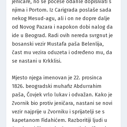
jeničare, no se počeše odanle dopisivati s
njima i Portom. Iz Carigrada poslaše sada
nekog Mesud-agu, ali i on ne dopre dalje
od Novog Pazara i napokon dobi nalog da
ide u Beograd. Radi ovih nereda svrgnut je
bosanski vezir Mustafa paša Belenlija,
čast mu vezira oduzeta i određeno mu, da
se nastani u Krkklisi.
Mjesto njega imenovan je 22. prosinca
1826. beogradski muhafiz Abdurrahim
paša, Čovjek vrlo lukav i odvažan. Kako je
Zvornik bio protiv jeničara, nastani se novi
vezir najprije u Zvorniku i sprijatelji se s
kapetanom Fidahićem. Razboritiji ljudi u