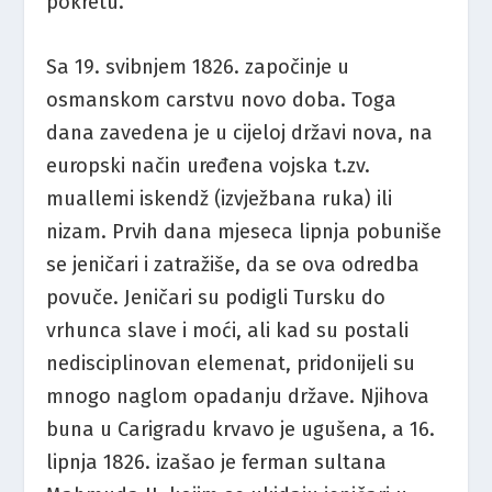
pokretu.
Sa 19. svibnjem 1826. započinje u
osmanskom carstvu novo doba. Toga
dana zavedena je u cijeloj državi nova, na
europski način uređena vojska t.zv.
muallemi iskendž (izvježbana ruka) ili
nizam. Prvih dana mjeseca lipnja pobuniše
se jeničari i zatražiše, da se ova odredba
povuče. Jeničari su podigli Tursku do
vrhunca slave i moći, ali kad su postali
nedisciplinovan elemenat, pridonijeli su
mnogo naglom opadanju države. Njihova
buna u Carigradu krvavo je ugušena, a 16.
lipnja 1826. izašao je ferman sultana