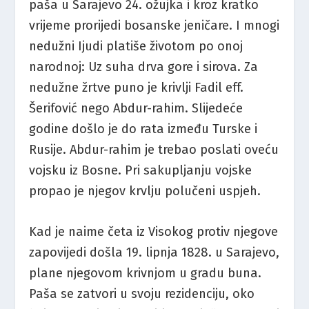
paša u Sarajevo 24. ožujka i kroz kratko
vrijeme prorijedi bosanske jeničare. I mnogi
nedužni Ijudi platiše životom po onoj
narodnoj: Uz suha drva gore i sirova. Za
nedužne žrtve puno je krivlji Fadil eff.
Šerifović nego Abdur-rahim. Slijedeće
godine došlo je do rata između Turske i
Rusije. Abdur-rahim je trebao poslati oveću
vojsku iz Bosne. Pri sakupljanju vojske
propao je njegov krvlju polučeni uspjeh.
Kad je naime četa iz Visokog protiv njegove
zapovijedi došla 19. lipnja 1828. u Sarajevo,
plane njegovom krivnjom u gradu buna.
Paša se zatvori u svoju rezidenciju, oko