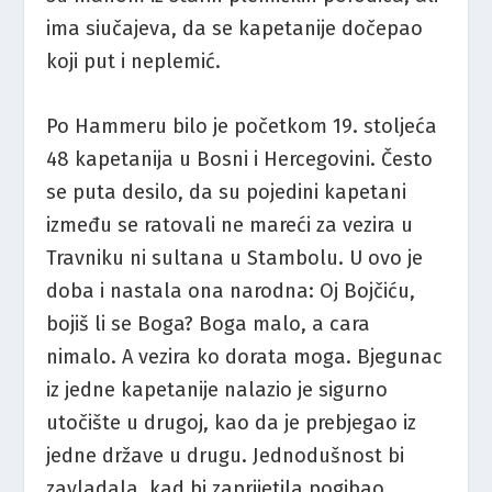
ima siučajeva, da se kapetanije dočepao
koji put i neplemić.
Po Hammeru bilo je početkom 19. stoljeća
48 kapetanija u Bosni i Hercegovini. Često
se puta desilo, da su pojedini kapetani
između se ratovali ne mareći za vezira u
Travniku ni sultana u Stambolu. U ovo je
doba i nastala ona narodna: Oj Bojčiću,
bojiš li se Boga? Boga malo, a cara
nimalo. A vezira ko dorata moga. Bjegunac
iz jedne kapetanije nalazio je sigurno
utočište u drugoj, kao da je prebjegao iz
jedne države u drugu. Jednodušnost bi
zavladala, kad bi zaprijetila pogibao