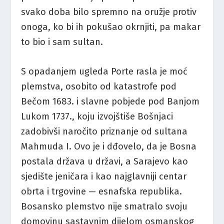
svako doba bilo spremno na oružje protiv
onoga, ko bi ih pokušao okrnjiti, pa makar
to bio i sam sultan.
S opadanjem ugleda Porte rasla je moć
plemstva, osobito od katastrofe pod
Bečom 1683. i slavne pobjede pod Banjom
Lukom 1737., koju izvojštiše Bošnjaci
zadobivši naročito priznanje od sultana
Mahmuda I. Ovo je i dđovelo, da je Bosna
postala država u državi, a Sarajevo kao
sjedište jeničara i kao najglavniji centar
obrta i trgovine — esnafska republika.
Bosansko plemstvo nije smatralo svoju
domovinu sastavnim dijelom osmanskog