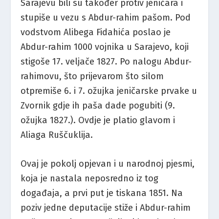
Sarajevu bili su također protiv jeničara i
stupiše u vezu s Abdur-rahim pašom. Pod
vodstvom Alibega Fidahića poslao je
Abdur-rahim 1000 vojnika u Sarajevo, koji
stigoše 17. veljače 1827. Po nalogu Abdur-
rahimovu, što prijevarom što silom
otpremiše 6. i 7. ožujka jeničarske prvake u
Zvornik gdje ih paša dade pogubiti (9.
ožujka 1827.). Ovdje je platio glavom i
Aliaga Ruščuklija.
Ovaj je pokolj opjevan i u narodnoj pjesmi,
koja je nastala neposredno iz tog
događaja, a prvi put je tiskana 1851. Na
poziv jedne deputacije stiže i Abdur-rahim