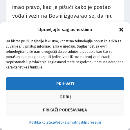
imao pravo, kad je pišući kako je postao
vođa i vezir na Bosni izgovarao se, da mu
do tog nije bilo: »Meni je dosta bilo moga
Upravljajte saglasnostima
Gospodstva Kapetanluka. kojim sam se
bolje vlado i živio nego i jedan od
Da bismo pružili najbolje iskustvo, koristimo tehnologije poput kolačića za
čuvanje i/ili pristup informacijama o uređaju. Saglasnost sa ovim
kapetana bosanskije kao jedan vezir.«
tehnologijama će nam omogućiti da obrađujemo podatke kao što su
ponašanje pri pregledanju ili jedinstveni ID-ovi na ovoj veb lokaciji.
Nepristanak ili povlačenje saglasnosti može negativno uticati na određene
Iz jednog pisma vidi se, da je 1827. bio
karakteristike i funkcije.
punih devet mjeseci van svoje kapetanije.
PRIHVATI
To je vrijeme proveo u Zvorniku i Sarajevu
uz Abdur-rahima pašu i gledajući, što ovaj
ODBIJ
radi od njegove braće, mogao je uvidjeti,
PRIKAŽI PODEŠAVANJA
što se sprema Bosni i postati odrješiti
neprijatelj Porte i reforama. U listopadu
Politika kolačića
Politika privatnosti
Impressum
1827. povratio se je u svoju kapetaniju. Na