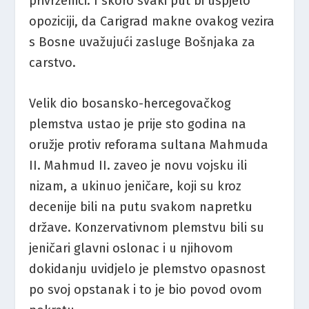
privrženici. I skoro svaki put bi uspjelo
opoziciji, da Carigrad makne ovakog vezira
s Bosne uvažujući zasluge Bošnjaka za
carstvo.
Velik dio bosansko-hercegovačkog
plemstva ustao je prije sto godina na
oružje protiv reforama sultana Mahmuda
II. Mahmud II. zaveo je novu vojsku ili
nizam, a ukinuo jeničare, koji su kroz
decenije bili na putu svakom napretku
države. Konzervativnom plemstvu bili su
jeničari glavni oslonac i u njihovom
dokidanju uvidjelo je plemstvo opasnost
po svoj opstanak i to je bio povod ovom