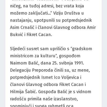
ničeg, na tuđoj adresi, bez vrata koja
možemo zaključati…” Viziju Društva u
nastajanju, upotpunili su potpredsjednik
Asim Crnalić i članovi Glavnog odbora Amir
Bukvić i Fikret Cacan.
Sljedeći susret sam upriličio s “gradskom
ministricom za kulturu”, gospođom
Naimom Balić, dana 25. svibnja 1991.
Delegaciju Preporoda činili su, uz mene,
potpredsjednik Ismet Ico Voljevica i
članovi Glavnog odbora Fikret Cacan i
Hilmija Šabić. Gospođa Balić je s vidnom
radošću primila naše izaslanstvo,
spominjući i svoga rahmetli oca