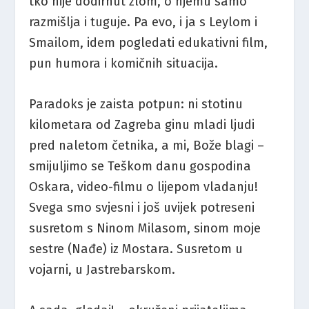
tko nije dodirnut zlom, o njemu samo
razmišlja i tuguje. Pa evo, i ja s Leylom i
Smailom, idem pogledati edukativni film,
pun humora i komičnih situacija.
Paradoks je zaista potpun: ni stotinu
kilometara od Zagreba ginu mladi ljudi
pred naletom četnika, a mi, Bože blagi –
smijuljimo se Teškom danu gospodina
Oskara, video-filmu o lijepom vladanju!
Svega smo svjesni i još uvijek potreseni
susretom s Ninom Milasom, sinom moje
sestre (Nađe) iz Mostara. Susretom u
vojarni, u Jastrebarskom.