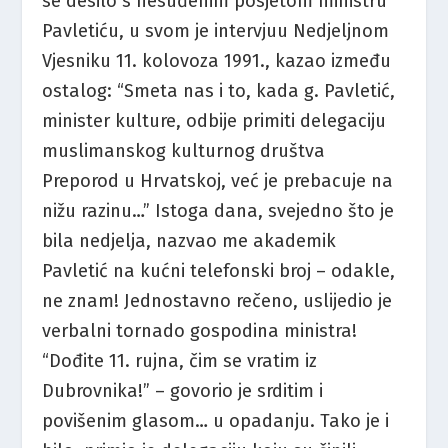
se desilo s nesuđenim posjetom ministru
Pavletiću, u svom je intervjuu Nedjeljnom
Vjesniku 11. kolovoza 1991., kazao između
ostalog: “Smeta nas i to, kada g. Pavletić,
minister kulture, odbije primiti delegaciju
muslimanskog kulturnog društva
Preporod u Hrvatskoj, već je prebacuje na
nižu razinu…” Istoga dana, svejedno što je
bila nedjelja, nazvao me akademik
Pavletić na kućni telefonski broj – odakle,
ne znam! Jednostavno rečeno, uslijedio je
verbalni tornado gospodina ministra!
“Dođite 11. rujna, čim se vratim iz
Dubrovnika!” – govorio je srditim i
povišenim glasom… u opadanju. Tako je i