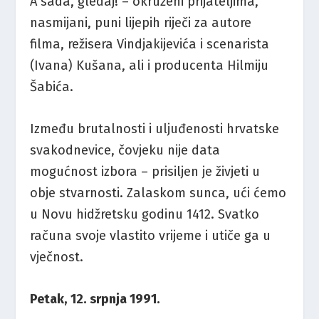
A sada, gledaj! – okruženi prijateljima,
nasmijani, puni lijepih riječi za autore
filma, režisera Vindjakijevića i scenarista
(Ivana) Kušana, ali i producenta Hilmiju
Šabića.
Između brutalnosti i uljuđenosti hrvatske
svakodnevice, čovjeku nije data
mogućnost izbora – prisiljen je živjeti u
obje stvarnosti. Zalaskom sunca, ući ćemo
u Novu hidžretsku godinu 1412. Svatko
računa svoje vlastito vrijeme i utiče ga u
vječnost.
Petak, 12. srpnja 1991.