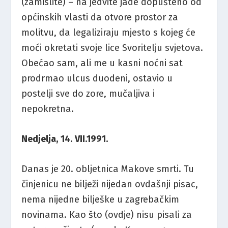
(zamislite) – na jedvite jade dopušteno od
općinskih vlasti da otvore prostor za
molitvu, da legaliziraju mjesto s kojeg će
moći okretati svoje lice Svoritelju svjetova.
Obećao sam, ali me u kasni noćni sat
prodrmao ulcus duodeni, ostavio u
postelji sve do zore, mučaljiva i
nepokretna.
Nedjelja, 14. VII.1991.
Danas je 20. obljetnica Makove smrti. Tu
činjenicu ne bilježi nijedan ovdašnji pisac,
nema nijedne bilješke u zagrebačkim
novinama. Kao što (ovdje) nisu pisali za