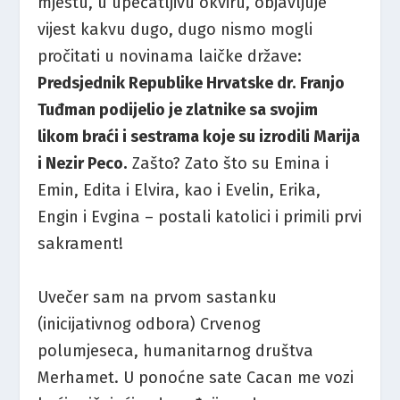
mjestu, u upečatljivu okviru, objavljuje
vijest kakvu dugo, dugo nismo mogli
pročitati u novinama laičke države:
Predsjednik Republike Hrvatske dr. Franjo
Tuđman podijelio je zlatnike sa svojim
likom braći i sestrama koje su izrodili Marija
i Nezir Peco.
Zašto? Zato što su Emina i
Emin, Edita i Elvira, kao i Evelin, Erika,
Engin i Evgina – postali katolici i primili prvi
sakrament!
Uvečer sam na prvom sastanku
(inicijativnog odbora) Crvenog
polumjeseca, humanitarnog društva
Merhamet. U ponoćne sate Cacan me vozi