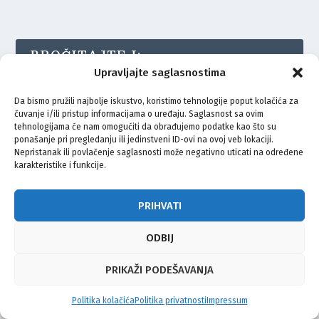
PROČITAJTE I:
Upravljajte saglasnostima
Da bismo pružili najbolje iskustvo, koristimo tehnologije poput kolačića za
čuvanje i/ili pristup informacijama o uređaju. Saglasnost sa ovim
tehnologijama će nam omogućiti da obrađujemo podatke kao što su
ponašanje pri pregledanju ili jedinstveni ID-ovi na ovoj veb lokaciji.
Nepristanak ili povlačenje saglasnosti može negativno uticati na određene
karakteristike i funkcije.
Buzet ugostio manifestaciju “Običaji starog zavičaja
Bošnjaka” uz pjesmu, ples i narodne nošnje
PRIHVATI
ODBIJ
PRIKAŽI PODEŠAVANJA
Politika kolačića
Politika privatnosti
Impressum