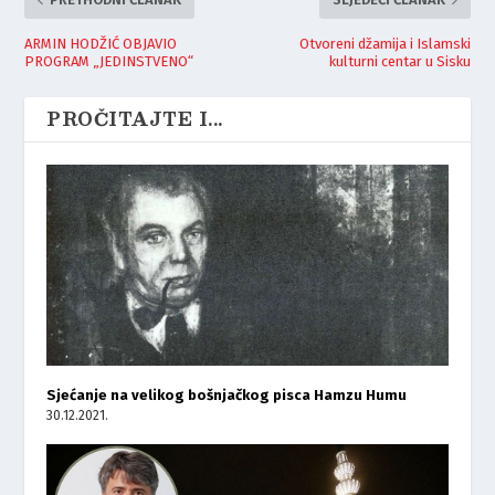
ARMIN HODŽIĆ OBJAVIO
Otvoreni džamija i Islamski
PROGRAM „JEDINSTVENO“
kulturni centar u Sisku
PROČITAJTE I...
Sjećanje na velikog bošnjačkog pisca Hamzu Humu
30.12.2021.