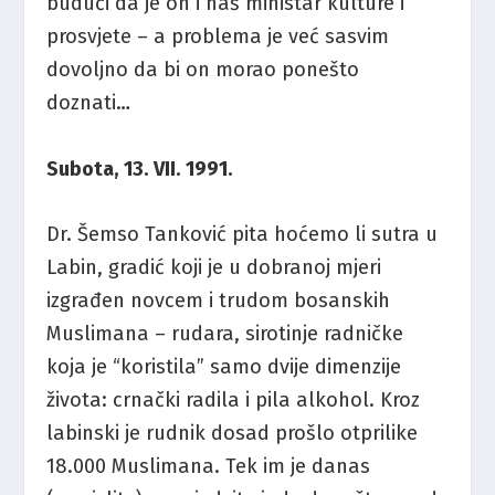
budući da je on i naš ministar kulture i
prosvjete – a problema je već sasvim
dovoljno da bi on morao ponešto
doznati…
Subota, 13. VII. 1991.
Dr. Šemso Tanković pita hoćemo li sutra u
Labin, gradić koji je u dobranoj mjeri
izgrađen novcem i trudom bosanskih
Muslimana – rudara, sirotinje radničke
koja je “koristila” samo dvije dimenzije
života: crnački radila i pila alkohol. Kroz
labinski je rudnik dosad prošlo otprilike
18.000 Muslimana. Tek im je danas