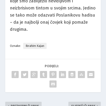
koje smo zabilježili nevidljivom i
neizbrisivom tintom u svojim srcima. Jedino
se tako može odazvati Poslanikovu hadisu
– da je najbolji onaj čovjek koji pomaže
drugima.
Oznake:
Ibrahim Kajan
PODIJELI:
PRETHODNI ČLANAK
SLJEDEĆI ČLANAK