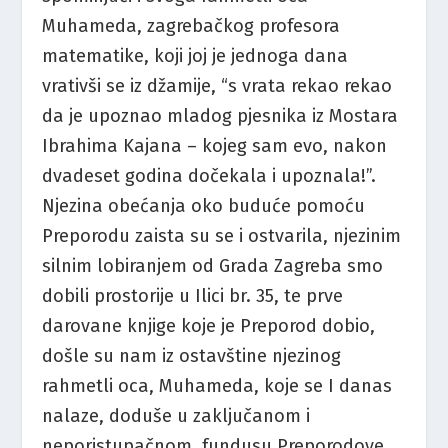
Muhameda, zagrebačkog profesora
matematike, koji joj je jednoga dana
vrativši se iz džamije, “s vrata rekao rekao
da je upoznao mladog pjesnika iz Mostara
Ibrahima Kajana – kojeg sam evo, nakon
dvadeset godina dočekala i upoznala!”.
Njezina obećanja oko buduće pomoću
Preporodu zaista su se i ostvarila, njezinim
silnim lobiranjem od Grada Zagreba smo
dobili prostorije u Ilici br. 35, te prve
darovane knjige koje je Preporod dobio,
došle su nam iz ostavštine njezinog
rahmetli oca, Muhameda, koje se I danas
nalaze, doduše u zaključanom i
neporistupačnom, fundusu Preporodove