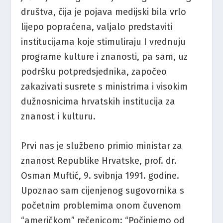
društva, čija je pojava medijski bila vrlo
lijepo popraćena, valjalo predstaviti
institucijama koje stimuliraju I vrednuju
programe kulture i znanosti, pa sam, uz
podršku potpredsjednika, započeo
zakazivati susrete s ministrima i visokim
dužnosnicima hrvatskih institucija za
znanost i kulturu.
Prvi nas je službeno primio ministar za
znanost Republike Hrvatske, prof. dr.
Osman Muftić, 9. svibnja 1991. godine.
Upoznao sam cijenjenog sugovornika s
početnim problemima onom čuvenom
“američkom” rečenicom: “Počinjemo od