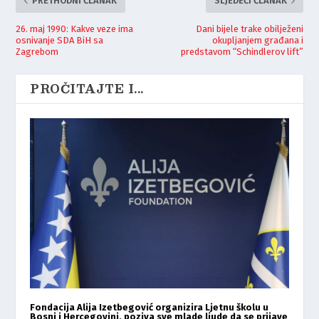
PRETHODNI ČLANAK
SLJEDEĆI ČLANAK
26. maj 1990: Kakve veze ima
Dani bijele trake obilježeni
osnivanje SDA BiH sa
okupljanjem građana i
Zagrebom
predstavom “Schindlerov lift”
PROČITAJTE I...
Fondacija Alija Izetbegović organizira Ljetnu školu u
Bosni i Hercegovini, poziva sve mlade ljude da se prijave