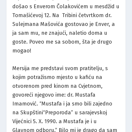
došao s Enverom Čolakovićem u mesdžid u
Tomašićevoj 12. Na Tribini četvrtkom dr.
Sulejmana Mašovića gostovao je Enver, a
ja sam mu, ne znajući, naletio doma u
goste. Poveo me sa sobom, šta je drugo
mogao!
Mersija me predstavi svom pratitelju, s
kojim potražismo mjesto u kafiću na
otvorenom pred kinom na Cvjetnom,
govoreći njegovo ime: dr. Mustafa
Imamović. “Mustafa i ja smo bili zajedno
na Skupštini“Preporoda” u sarajevskoj
Vijećnici 5. X. 1990. a Mustafa je i u
Glavnom odboru.” Bilo mi je drago da sam