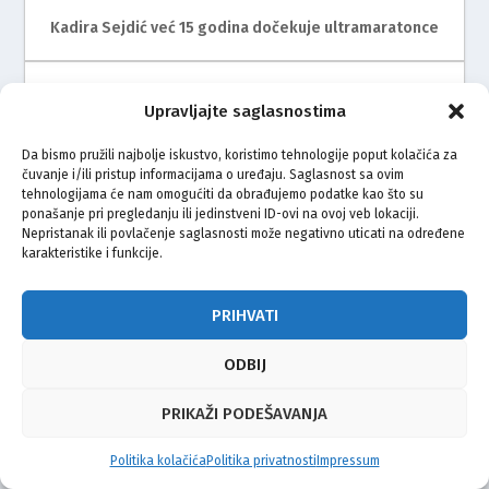
Kadira Sejdić već 15 godina dočekuje ultramaratonce
Upravljajte saglasnostima
Da bismo pružili najbolje iskustvo, koristimo tehnologije poput kolačića za
čuvanje i/ili pristup informacijama o uređaju. Saglasnost sa ovim
tehnologijama će nam omogućiti da obrađujemo podatke kao što su
ponašanje pri pregledanju ili jedinstveni ID-ovi na ovoj veb lokaciji.
Nepristanak ili povlačenje saglasnosti može negativno uticati na određene
Mimohod za žrtve genocida u Srebrenici i ove godine
karakteristike i funkcije.
na ulicama Rijeke
PRIHVATI
ODBIJ
PRIKAŽI PODEŠAVANJA
Politika kolačića
Politika privatnosti
Impressum
Zagreb ispratio bicikliste na put do Srebrenice