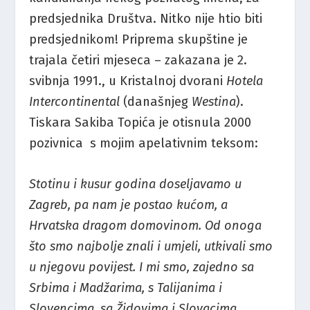
predsjednika Društva. Nitko nije htio biti
predsjednikom! Priprema skupštine je
trajala četiri mjeseca – zakazana je 2.
svibnja 1991., u Kristalnoj dvorani
Hotela
Intercontinental
(današnjeg
Westina
).
Tiskara Sakiba Topića je otisnula 2000
pozivnica s mojim apelativnim teksom:
Stotinu i kusur godina doseljavamo u
Zagreb, pa nam je postao kućom, a
Hrvatska dragom domovinom. Od onoga
što smo najbolje znali i umjeli, utkivali smo
u njegovu povijest. I mi smo, zajedno sa
Srbima i Madžarima, s Talijanima i
Slovencima, sa Židovima i Slovacima