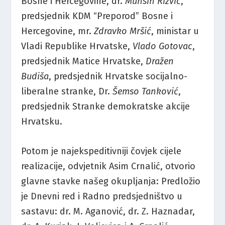
Bosne i Hercegovine, dr.
Muhsin Rizvić
,
predsjednik KDM “Preporod” Bosne i
Hercegovine, mr.
Zdravko Mršić
, ministar u
Vladi Republike Hrvatske,
Vlado Gotovac
,
predsjednik Matice Hrvatske,
Dražen
Budiša
, predsjednik Hrvatske socijalno-
liberalne stranke, Dr.
Šemso Tanković
,
predsjednik Stranke demokratske akcije
Hrvatsku.
Potom je najekspeditivniji čovjek cijele
realizacije, odvjetnik Asim Crnalić, otvorio
glavne stavke našeg okupljanja: Predložio
je Dnevni red i Radno predsjedništvo u
sastavu: dr. M. Aganović, dr. Z. Haznadar,