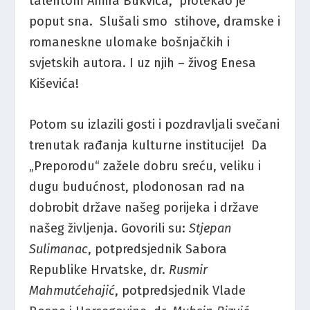
talentom Amira Bukvića, protekao je
poput sna. Slušali smo stihove, dramske i
romaneskne ulomake bošnjačkih i
svjetskih autora. I uz njih – živog Enesa
Kiševića!
Potom su izlazili gosti i pozdravljali svečani
trenutak rađanja kulturne institucije! Da
„Preporodu“ zažele dobru sreću, veliku i
dugu budućnost, plodonosan rad na
dobrobit države našeg porijeka i države
našeg življenja. Govorili su:
Stjepan
Sulimanac
, potpredsjednik Sabora
Republike Hrvatske, dr.
Rusmir
Mahmutćehajić
, potpredsjednik Vlade