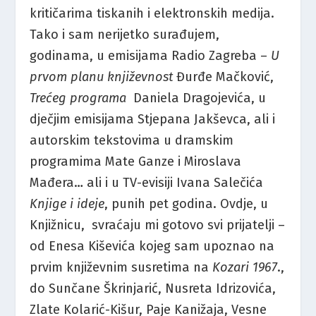
kritičarima tiskanih i elektronskih medija.
Tako i sam nerijetko surađujem,
godinama, u emisijama Radio Zagreba –
U
prvom planu književnost
Đurđe Mačković,
Trećeg programa
Daniela Dragojevića, u
dječjim emisijama Stjepana Jakševca, ali i
autorskim tekstovima u dramskim
programima Mate Ganze i Miroslava
Mađera… ali i u TV-evisiji Ivana Salečića
Knjige i ideje
, punih pet godina. Ovdje, u
Knjižnicu, svraćaju mi gotovo svi prijatelji –
od Enesa Kiševića kojeg sam upoznao na
prvim književnim susretima na
Kozari 1967
.,
do Sunčane Škrinjarić, Nusreta Idrizovića,
Zlate Kolarić-Kišur, Paje Kanižaja, Vesne