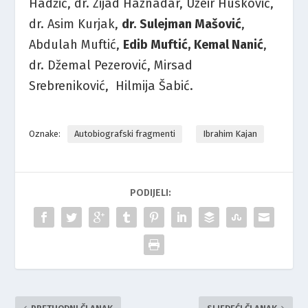
Hadžić, dr. Zijad Haznadar, Uzeir Husković,
dr. Asim Kurjak,
dr. Sulejman Mašović
,
Abdulah Muftić,
Edib Muftić, Kemal Nanić
,
dr. Džemal Pezerović, Mirsad
Srebreniković, Hilmija Šabić.
Oznake:
Autobiografski fragmenti
Ibrahim Kajan
PODIJELI: