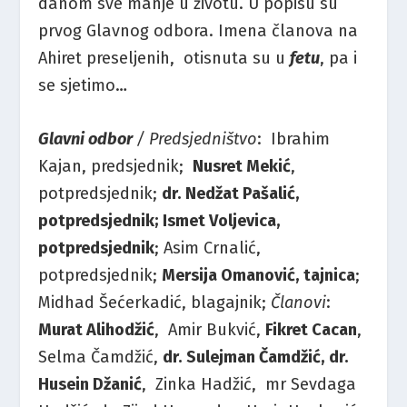
danom sve manje u životu. U popisu su
prvog Glavnog odbora. Imena članova na
Ahiret preseljenih, otisnuta su u
fetu
, pa i
se sjetimo…
Glavni odbor
/ Predsjedništvo
: Ibrahim
Kajan, predsjednik;
Nusret Mekić
,
potpredsjednik;
dr. Nedžat Pašalić,
potpredsjednik; Ismet Voljevica,
potpredsjednik
; Asim Crnalić,
potpredsjednik;
Mersija Omanović, tajnica
;
Midhad Šećerkadić, blagajnik;
Članovi
:
Murat Alihodžić
, Amir Bukvić,
Fikret Cacan
,
Selma Čamdžić,
dr. Sulejman Čamdžić, dr.
Husein Džanić
, Zinka Hadžić, mr Sevdaga