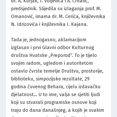
dr. A. Kurjak, I. Voljevica i A. Crnalić,
predsjednik. Slijedila su izlaganja prof. M.
Omanović, imama dr. M. Cerića, književnika
N. Idrizovića i književnika I. Kajana.
Tada je, jednogasno, aklamacijom
izglasan i prvi Glavni odbor Kulturnog
društva Hvatske „Preporod“. To je tijelo
svojim radom, ugledom i autoritetom
ostavlo čvrste temelje Društvu, prostorije,
biblioteku, simpozijske rezultate, 29
godina čuvenog Behara, cijelu izdavačku
djelatnost… U to ime, valja se sjetiti ljudi
koji su stvarali programske osnove koji
traju do dana današnjeg, a kojih je svakim