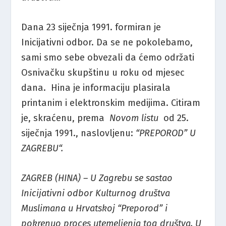
Dana 23 siječnja 1991. formiran je
Inicijativni odbor. Da se ne pokolebamo,
sami smo sebe obvezali da ćemo održati
Osnivačku skupštinu u roku od mjesec
dana. Hina je informaciju plasirala
printanim i elektronskim medijima. Citiram
je, skraćenu, prema
Novom listu
od 25.
siječnja 1991., naslovljenu:
“PREPOROD” U
ZAGREBU“.
ZAGREB (HINA)
– U Zagrebu se sastao
Inicijativni odbor Kulturnog društva
Muslimana u Hrvatskoj “Preporod” i
pokrenuo proces utemeljenja tog društva. U