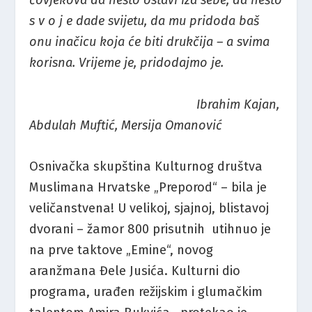
čovjekova da nešto ostavi iza sebe, da nešto
s v o j e dade svijetu, da mu pridoda baš
onu inačicu koja će biti drukčija – a svima
korisna. Vrijeme je, pridodajmo je.
Ibrahim Kajan,
Abdulah Muftić, Mersija Omanović
Osnivačka skupština Kulturnog društva
Muslimana Hrvatske „Preporod“ – bila je
veličanstvena! U velikoj, sjajnoj, blistavoj
dvorani – žamor 800 prisutnih utihnuo je
na prve taktove „Emine“, novog
aranžmana Đele Jusića. Kulturni dio
programa, urađen režijskim i glumačkim