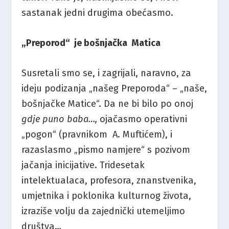
sastanak jedni drugima obećasmo.
„Preporod“ je bošnjačka Matica
Susretali smo se, i zagrijali, naravno, za
ideju podizanja „našeg Preporoda“ – „naše,
bošnjačke Matice“. Da ne bi bilo po onoj
gdje puno baba…,
ojačasmo operativni
„pogon“ (pravnikom A. Muftićem), i
razaslasmo „pismo namjere“ s pozivom
jačanja inicijative. Tridesetak
intelektualaca, profesora, znanstvenika,
umjetnika i poklonika kulturnog života,
izraziše volju da zajednički utemeljimo
društva…