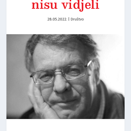
nisu vidjeli
28.05.2022.
|
Društvo