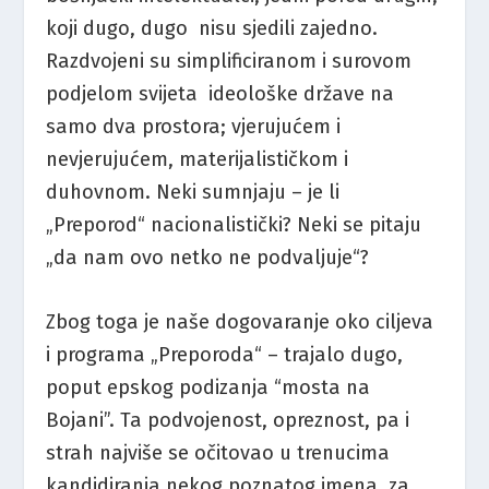
koji dugo, dugo nisu sjedili zajedno.
Razdvojeni su simplificiranom i surovom
podjelom svijeta ideološke države na
samo dva prostora; vjerujućem i
nevjerujućem, materijalističkom i
duhovnom. Neki sumnjaju – je li
„Preporod“ nacionalistički? Neki se pitaju
„da nam ovo netko ne podvaljuje“?
Zbog toga je naše dogovaranje oko ciljeva
i programa „Preporoda“ – trajalo dugo,
poput epskog podizanja “mosta na
Bojani”. Ta podvojenost, opreznost, pa i
strah najviše se očitovao u trenucima
kandidiranja nekog poznatog imena, za