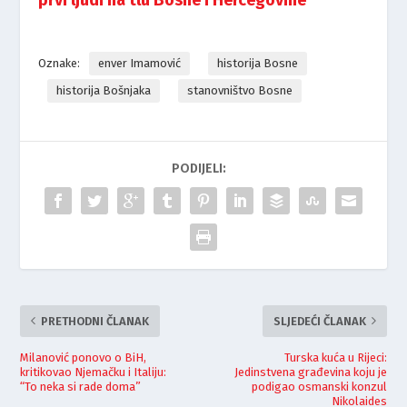
Oznake:
enver Imamović
historija Bosne
historija Bošnjaka
stanovništvo Bosne
PODIJELI:
PRETHODNI ČLANAK
SLJEDEĆI ČLANAK
Milanović ponovo o BiH,
Turska kuća u Rijeci:
kritikovao Njemačku i Italiju:
Jedinstvena građevina koju je
“To neka si rade doma”
podigao osmanski konzul
Nikolaides