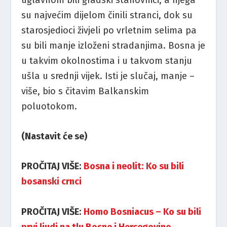
uglavnom bili gradski stanovnici, a njega
su najvećim dijelom činili stranci, dok su
starosjedioci živjeli po vrletnim selima pa
su bili manje izloženi stradanjima. Bosna je
u takvim okolnostima i u takvom stanju
ušla u srednji vijek. Isti je slučaj, manje –
više, bio s čitavim Balkanskim
poluotokom.
(Nastavit će se)
PROČITAJ VIŠE:
Bosna i neolit: Ko su bili
bosanski crnci
PROČITAJ VIŠE:
Homo Bosniacus – Ko su bili
prvi ljudi na tlu Bosne i Hercegovine