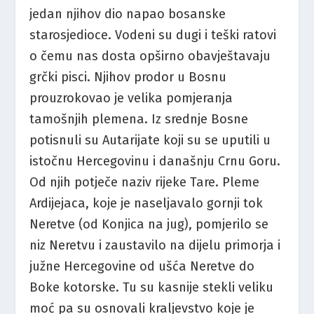
jedan njihov dio napao bosanske
starosjedioce. Vodeni su dugi i teški ratovi
o čemu nas dosta opširno obavještavaju
grčki pisci. Njihov prodor u Bosnu
prouzrokovao je velika pomjeranja
tamošnjih plemena. Iz srednje Bosne
potisnuli su Autarijate koji su se uputili u
istočnu Hercegovinu i današnju Crnu Goru.
Od njih potječe naziv rijeke Tare. Pleme
Ardijejaca, koje je naseljavalo gornji tok
Neretve (od Konjica na jug), pomjerilo se
niz Neretvu i zaustavilo na dijelu primorja i
južne Hercegovine od ušća Neretve do
Boke kotorske. Tu su kasnije stekli veliku
moć pa su osnovali kraljevstvo koje je