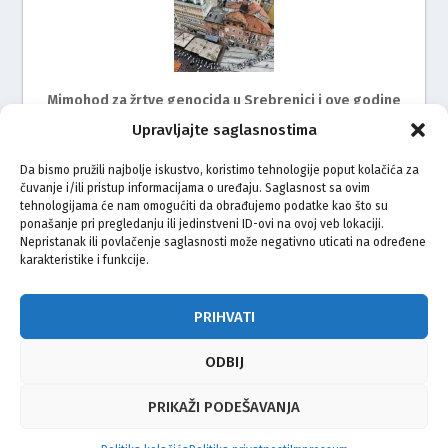
Mimohod za žrtve genocida u Srebrenici i ove godine
na ulicama Rijeke
Upravljajte saglasnostima
Da bismo pružili najbolje iskustvo, koristimo tehnologije poput kolačića za
čuvanje i/ili pristup informacijama o uređaju. Saglasnost sa ovim
tehnologijama će nam omogućiti da obrađujemo podatke kao što su
ponašanje pri pregledanju ili jedinstveni ID-ovi na ovoj veb lokaciji.
Nepristanak ili povlačenje saglasnosti može negativno uticati na određene
karakteristike i funkcije.
Zagreb ispratio bicikliste na put do Srebrenice
PRIHVATI
ODBIJ
© Vijeće bošnjačke nacionalne manjine Grada Zagreba 2026
PRIKAŽI PODEŠAVANJA
Impressum
Kontakt
Politika privatnosti
Uvjeti korištenja