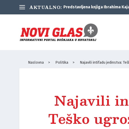
AKTUALNO:
Predstavljena knjiga Ibrahima Kaj
Naslovna
>
Politika
>
Najavili intifadu jedinstva: T
Najavili in
Teško ugrož