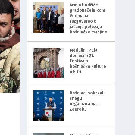
Armin Hodžić s
gradonačelnikom
Vodnjana
razgovarao o
jačanju položaja
bošnjačke manjine
Medulin i Pula
domaćini 21.
Festivala
bošnjačke kulture
u Istri
Bošnjaci pokazali
snagu
organiziranja u
Zagrebu