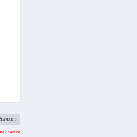
 ČLANAK
alna obaveza