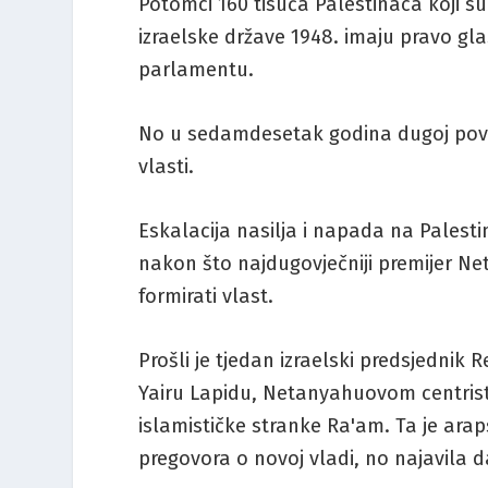
Potomci 160 tisuća Palestinaca koji 
izraelske države 1948. imaju pravo gl
parlamentu.
No u sedamdesetak godina dugoj povije
vlasti.
Eskalacija nasilja i napada na Palesti
nakon što najdugovječniji premijer Net
formirati vlast.
Prošli je tjedan izraelski predsjednik
Yairu Lapidu, Netanyahuovom centristi
islamističke stranke Ra'am. Ta je ara
pregovora o novoj vladi, no najavila d