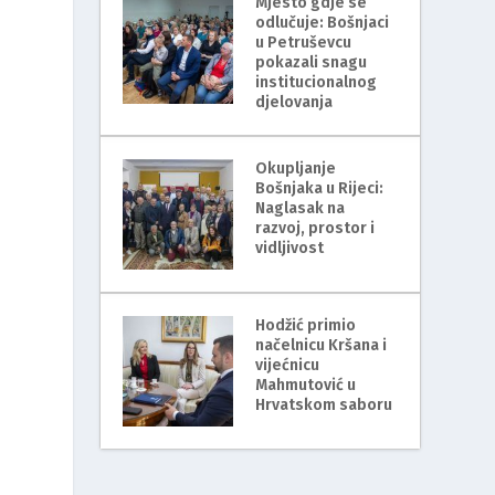
Mjesto gdje se
odlučuje: Bošnjaci
u Petruševcu
pokazali snagu
institucionalnog
djelovanja
Okupljanje
Bošnjaka u Rijeci:
Naglasak na
razvoj, prostor i
vidljivost
Hodžić primio
načelnicu Kršana i
vijećnicu
Mahmutović u
Hrvatskom saboru