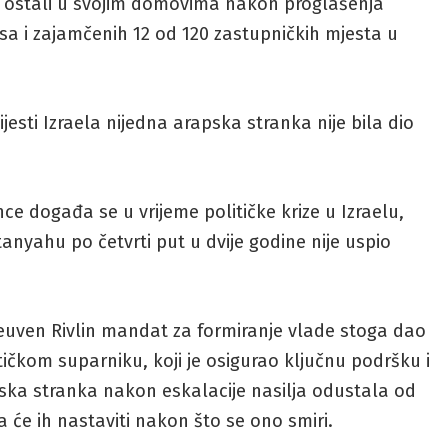
su ostali u svojim domovima nakon proglašenja
asa i zajamčenih 12 od 120 zastupničkih mjesta u
sti Izraela nijedna arapska stranka nije bila dio
nce događa se u vrijeme političke krize u Izraelu,
anyahu po četvrti put u dvije godine nije uspio
 Reuven Rivlin mandat za formiranje vlade stoga dao
čkom suparniku, koji je osigurao ključnu podršku i
pska stranka nakon eskalacije nasilja odustala od
a će ih nastaviti nakon što se ono smiri.