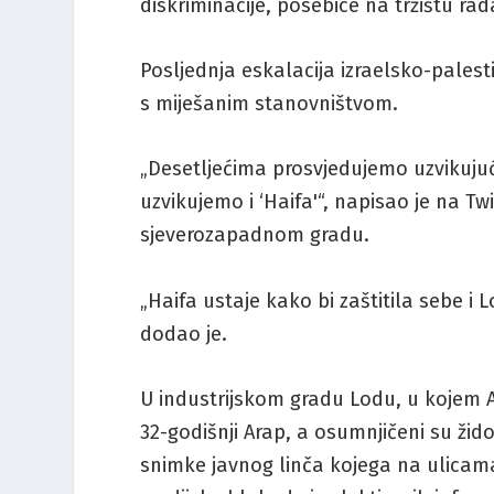
diskriminacije, posebice na tržištu rad
Posljednja eskalacija izraelsko-palest
s miješanim stanovništvom.
„Desetljećima prosvjedujemo uzvikujući 
uzvikujemo i ‘Haifa'“, napisao je na Tw
sjeverozapadnom gradu.
„Haifa ustaje kako bi zaštitila sebe i L
dodao je.
U industrijskom gradu Lodu, u kojem Ar
32-godišnji Arap, a osumnjičeni su žid
snimke javnog linča kojega na ulicam