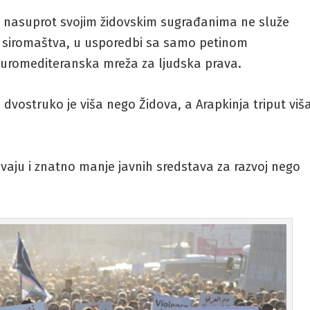
oni nasuprot svojim židovskim sugrađanima ne služe
ice siromaštva, u usporedbi sa samo petinom
 Euromediteranska mreža za ljudska prava.
dvostruko je viša nego Židova, a Arapkinja triput viš
ivaju i znatno manje javnih sredstava za razvoj nego