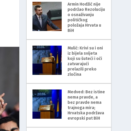
Armin Hodžić nije
podržao Rezoluciju
o osnaživanju
političkog
položaja Hrvata u
BiH
Mulić: Krivi su i oni
iz bijela svijeta
koji su šuteći i oči
zatvarajući
prelazili preko
zločina
Medved: Bez istine
nema pravde, a
bez pravde nema
trajnoga mira;
Hrvatska podržava
evropski put BiH