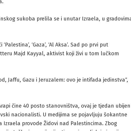
a.
inskog sukoba prelila se i unutar Izraela, u gradovim
‘Palestina’, ‘Gaza’, ‘Al Aksa’. Sad po prvi put
itteru Majd Kayyal, aktivist koji živi u tom lučkom
od, Jaffu, Gazu i Jeruzalem: ovo je intifada jedinstva“,
api čine 40 posto stanovništva, ovaj je tjedan ubijen
ovski nacionalisti. U medijima se pojavljuju šokantne
a Izraela provode Židovi nad Palestincima. Zbog