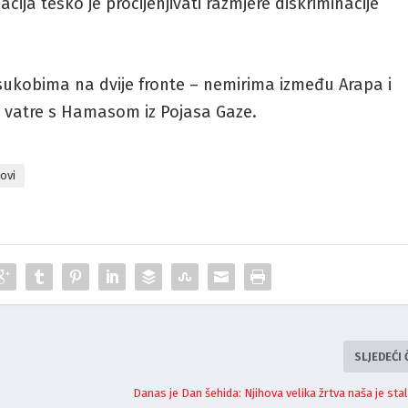
cija teško je procijenjivati razmjere diskriminacije
sukobima na dvije fronte – nemirima između Arapa i
 vatre s Hamasom iz Pojasa Gaze.
dovi
SLJEDEĆI
Danas je Dan šehida: Njihova velika žrtva naša je st