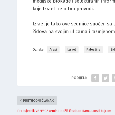
medijske blokade i selektiranih informa
koje Izrael trenutno provodi.
Izrael je tako ove sedmice suočen sa 
Židova na svojim ulicama i razmjenom
Oznake:
Arapi
Izrael
Palestina
Ži
PODIJELI:
PRETHODNI ČLANAK
Predsjednik VBNMGZ Armin Hodžić čestitao Ramazanski bajram