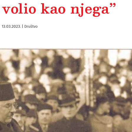
 volio kao njega”
13.03.2023.
|
Društvo