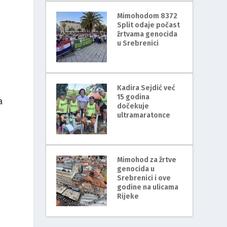
Mimohodom 8372
Split odaje počast
žrtvama genocida
u Srebrenici
a
Kadira Sejdić već
15 godina
a
dočekuje
ultramaratonce
Mimohod za žrtve
genocida u
Srebrenici i ove
godine na ulicama
Rijeke
u