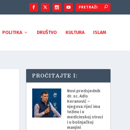
POLITIKA
DRUŠTVO
KULTURA
ISLAM
PROČITAJTE I:
Novi predsjednik
dr. sc. Adis
Keranović –
njegova riječ ima
težinu i u
medicinskoj struci
i u bošnjačkoj
manjini