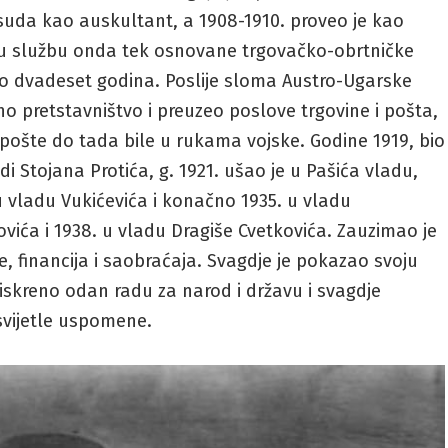
 suda kao auskultant, a 1908-1910. proveo je kao
o u službu onda tek osnovane trgovačko-obrtničke
ko dvadeset godina. Poslije sloma Austro-Ugarske
o pretstavništvo i preuzeo poslove trgovine i pošta,
u pošte do tada bile u rukama vojske. Godine 1919, bio
 Stojana Protića, g. 1921. ušao je u Pašića vladu,
u vladu Vukićevića i konačno 1935. u vladu
vića i 1938. u vladu Dragiše Cvetkovića. Zauzimao je
je, financija i saobraćaja. Svagdje je pokazao svoju
 iskreno odan radu za narod i državu i svagdje
 svijetle uspomene.