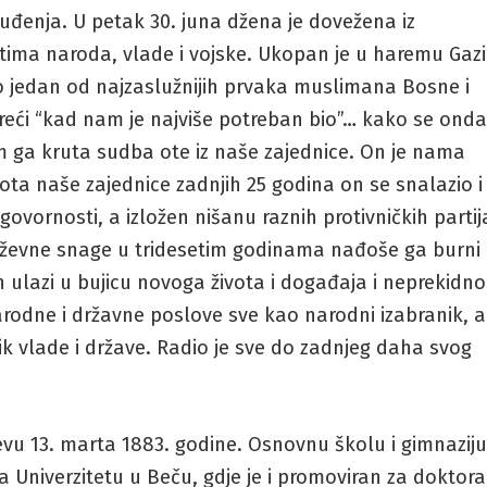
uđenja. U petak 30. juna džena je dovežena iz
tima naroda, vlade i vojske. Ukopan je u haremu Gazi
 jedan od najzaslužnijih prvaka muslimana Bosne i
 reći “kad nam je najviše potreban bio”… kako se ond
 ga kruta sudba ote iz naše zajednice. On je nama
ota naše zajednice zadnjih 25 godina on se snalazio i
ovornosti, a izložen nišanu raznih protivničkih partij
uževne snage u tridesetim godinama nađoše ga burni
 ulazi u bujicu novoga života i događaja i neprekidno
rodne i državne poslove sve kao narodni izabranik, a
k vlade i države. Radio je sve do zadnjeg daha svog
vu 13. marta 1883. godine. Osnovnu školu i gimnazij
a Univerzitetu u Beču, gdje je i promoviran za doktora