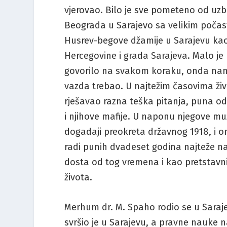
vjerovao. Bilo je sve pometeno od uzb
Beograda u Sarajevo sa velikim počas
Husrev-begove džamije u Sarajevu kao
Hercegovine i grada Sarajeva. Malo je
govorilo na svakom koraku, onda nam
vazda trebao. U najtežim časovima živ
rješavao razna teška pitanja, puna odg
i njihove mafije. U naponu njegove m
dogadaji preokreta državnog 1918, i on
radi punih dvadeset godina najteže na
dosta od tog vremena i kao pretstavni
života.
Merhum dr. M. Spaho rodio se u Saraje
svršio je u Sarajevu, a pravne nauke n