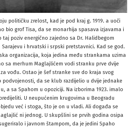
u političku zrelost, kad je pod kraj g. 1919. a uoči
 bio grof Tisa, da se monarhija spasava izjavama i
taj poziv energično zajedno sa Dr. Halidbegom
Sarajevu i hrvatski i srpski pretstavnici. Kad se god.
ska organizacija, koja jedina među strankama uzima
o sa merhum Maglajlićem vodi stranku prve dvije
n za vođu. Ostao je šef stranke sve do kraja svog
o podvojenosti, da se klub razdijelio u dvije jednake
du, a sa Spahom u opoziciji. Na izborima 1923. imalo
 opredijeliti. U neupućenim krugovima u Beogradu
bjedu već i stoga, što je on u vladi. Ali događa se
lajlić ni jednog. U skupšlini se prvih godina osipa
sugeriralo i javnom štampom, da je jedini Spaho