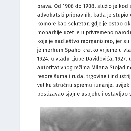
prava. Od 1906 do 1908. služio je kod
advokatski pripravnik, kada je stupi
komore kao sekretar, gdje je ostao o
monarhije uzet je u privremeno narodn
koje je nadleštvo reorganizirao, jer s
je merhum Spaho kratko vrijeme u vladi
1924. u vladu Ljube Davidovića, 1927. 
autoritativnog režima Milana Stojadino
resore šuma i ruda, trgovine i industri
veliku stručnu spremu i znanje. uvijek
postizavao sjajne uspjehe i ostavljao