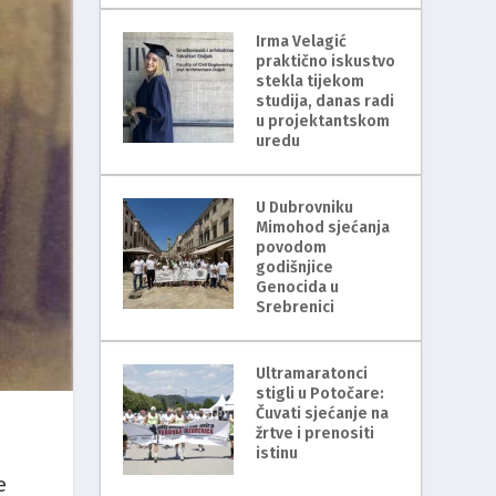
Irma Velagić
praktično iskustvo
stekla tijekom
studija, danas radi
u projektantskom
uredu
U Dubrovniku
Mimohod sjećanja
povodom
godišnjice
Genocida u
Srebrenici
Ultramaratonci
stigli u Potočare:
Čuvati sjećanje na
žrtve i prenositi
istinu
e