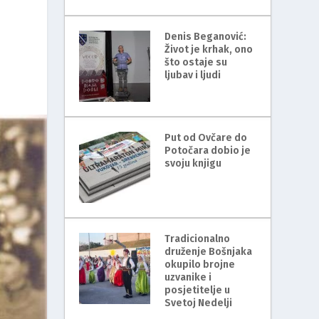
Denis Beganović:
Život je krhak, ono
što ostaje su
ljubav i ljudi
Put od Ovčare do
Potočara dobio je
svoju knjigu
Tradicionalno
druženje Bošnjaka
okupilo brojne
uzvanike i
posjetitelje u
Svetoj Nedelji