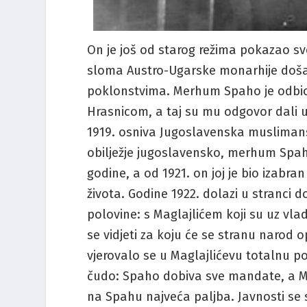
On je još od starog režima pokazao svoj
sloma Austro-Ugarske monarhije došao
poklonstvima. Merhum Spaho je odbio 
Hrasnicom, a taj su mu odgovor dali u 
1919. osniva Jugoslavenska musliman
obilježje jugoslavensko, merhum Spah
godine, a od 1921. on joj je bio izabra
života. Godine 1922. dolazi u stranci d
polovine: s Maglajlićem koji su uz vla
se vidjeti za koju će se stranu narod
vjerovalo se u Maglajlićevu totalnu po
čudo: Spaho dobiva sve mandate, a Mag
na Spahu najveća paljba. Javnosti se 