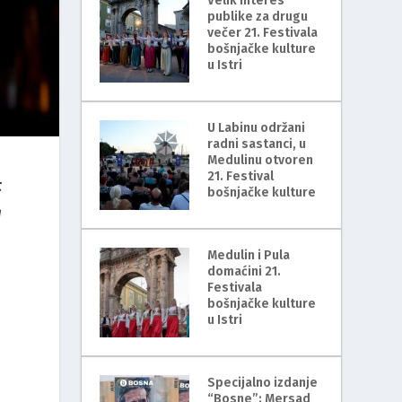
Velik interes
publike za drugu
večer 21. Festivala
bošnjačke kulture
u Istri
U Labinu održani
radni sastanci, u
Medulinu otvoren
21. Festival
t
bošnjačke kulture
g
Medulin i Pula
domaćini 21.
Festivala
bošnjačke kulture
u Istri
Specijalno izdanje
“Bosne”: Mersad