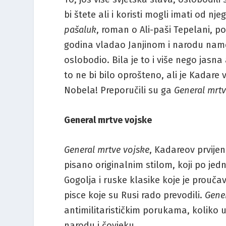
bi štete ali i koristi mogli imati od nj
pašaluk
, roman o Ali-paši Tepelani, p
godina vladao Janjinom i narodu namet
oslobodio. Bila je to i više nego jasna
to ne bi bilo oprošteno, ali je Kadare
Nobela! Preporučili su ga
General mrtv
General mrtve vojske
General mrtve vojske
, Kadareov prvije
pisano originalnim stilom, koji po j
Gogolja i ruske klasike koje je prouč
pisce koje su Rusi rado prevodili.
Gene
antimilitarističkim porukama, koliko 
narodu i čovjeku.