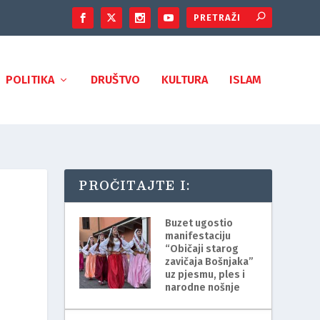
POLITIKA
DRUŠTVO
KULTURA
ISLAM
PROČITAJTE I:
Buzet ugostio
manifestaciju
“Običaji starog
zavičaja Bošnjaka”
uz pjesmu, ples i
narodne nošnje