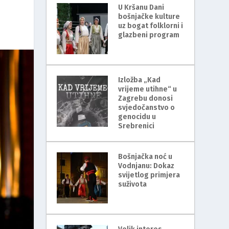
U Kršanu Dani
bošnjačke kulture
uz bogat folklorni i
glazbeni program
Izložba „Kad
vrijeme utihne“ u
Zagrebu donosi
svjedočanstvo o
genocidu u
Srebrenici
Bošnjačka noć u
Vodnjanu: Dokaz
svijetlog primjera
suživota