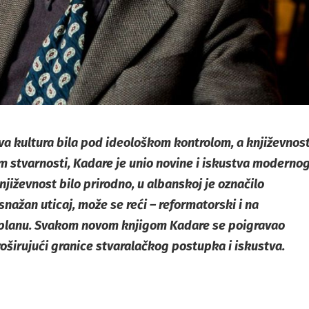
tava kultura bila pod ideološkom kontrolom, a književnos
m stvarnosti, Kadare je unio novine i iskustva moderno
jiževnost bilo prirodno, u albanskoj je označilo
nažan uticaj, može se reći – reformatorski i na
planu. Svakom novom knjigom Kadare se poigravao
oširujući granice stvaralačkog postupka i iskustva.