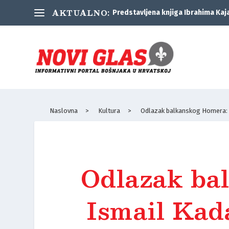
AKTUALNO:
Predstavljena knjiga Ibrahima Kaj
Naslovna
>
Kultura
>
Odlazak balkanskog Homera: 
Odlazak ba
Ismail Kad