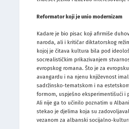
Reformator koji je unio modernizam
Kadare je bio pisac koji afirmiše duhov
naroda, ali i kritičar diktatorskog reži
kojoj je čitava kultura bila pod ideo
socrealističkim prikazivanjem stvarno
evropskog romana. Što je za evropsku 
avangardu i na njenu književnost imalo
sadržinsko-tematskom i na estetsko
formom, uspješno eksperimentišući i p
Ali nije ga to učinilo poznatim u Albani
stekao je djelima koja su zadovoljaval
vezanom za albanski socijalno-kulturni 