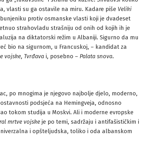
ega, vlasti su ga ostavile na miru. Kadare piše
Veliki
obunjeniku protiv osmanske vlasti koji je dvadeset
nuo strahovladu strašniju od onih od kojih ih je
 aluzija na diktatorski režim u Albaniji. Sigurno da mu
 već bio na sigurnom, u Francuskoj, – kandidat za
e vojske
,
Tvrđava
i, posebno –
Palata snova
.
nac, po mnogima je njegovo najbolje djelo, moderno,
ednostavnosti podsjeća na Hemingveja, odnosno
avao tokom studija u Moskvi. Ali i moderne evropske
ral mrtve vojske
je po temi, sadržaju i antifašističkim i
univerzalna i opšteljudska, toliko i oda albanskom