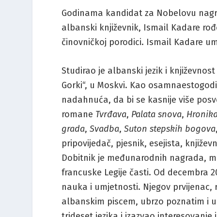
Godinama kandidat za Nobelovu nagradu
albanski književnik, Ismail Kadare rođ
činovničkoj porodici. Ismail Kadare um
Studirao je albanski jezik i književnos
Gorki“, u Moskvi. Kao osamnaestogodi
nadahnuća, da bi se kasnije više posve
romane
Tvrđava
,
Palata snova
,
Hronik
grada
,
Svadba
,
Suton stepskih bogova
pripovijedač, pjesnik, esejista, književ
Dobitnik je međunarodnih nagrada, međ
francuske Legije časti. Od decembra 
nauka i umjetnosti. Njegov prvijenac
albanskim piscem, ubrzo poznatim i u
trideset jezika i izazvao interesovanje