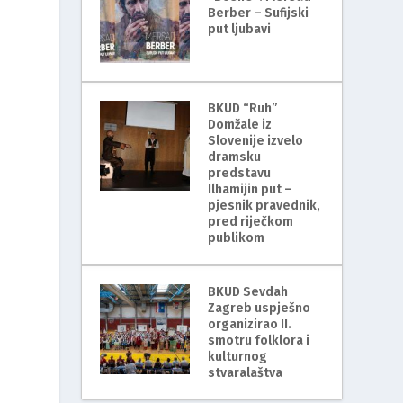
Berber – Sufijski
put ljubavi
BKUD “Ruh”
Domžale iz
m
Slovenije izvelo
dramsku
predstavu
Ilhamijin put –
pjesnik pravednik,
pred riječkom
publikom
BKUD Sevdah
Zagreb uspješno
organizirao II.
smotru folklora i
kulturnog
stvaralaštva