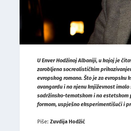
U Enver Hodžinoj Albaniji, u kojoj je či
zarobljena socrealističkim prikazivanje
evropskog romana. Što je za evropsku kn
avangardu i na njenu književnost imalo s
sadržinsko-tematskom i na estetskom 
formom, uspješno eksperimentišući i pr
Piše:
Zuvdija Hodžić