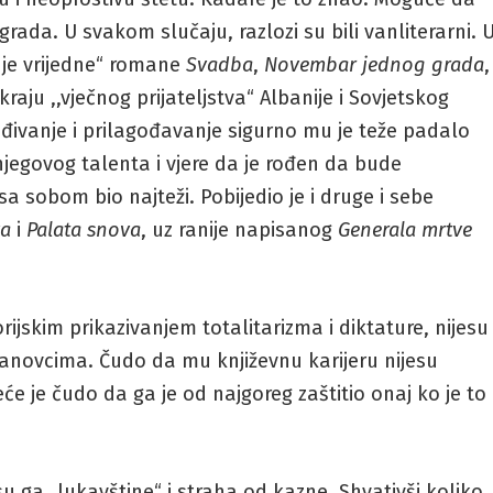
ada. U svakom slučaju, razlozi su bili vanliterarni. 
je vrijedne“ romane
Svadba
,
Novembar jednog grada
,
kraju ,,vječnog prijateljstva“ Albanije i Sovjetskog
ađivanje i prilagođavanje sigurno mu je teže padalo
egovog talenta i vjere da je rođen da bude
 sobom bio najteži. Pobijedio je i druge i sebe
va
i
Palata snova
, uz ranije napisanog
Generala mrtve
rijskim prikazivanjem totalitarizma i diktature, nijesu
anovcima. Čudo da mu književnu karijeru nijesu
eće je čudo da ga je od najgoreg zaštitio onaj ko je to
 su ga „lukavštine“ i straha od kazne. Shvativši koliko