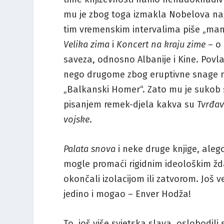
mu je zbog toga izmakla Nobelova nagr
tim vremenskim intervalima piše „man
Velika zima
i
Koncert na kraju zime
– o 
saveza, odnosno Albanije i Kine. Povl
nego drugome zbog eruptivne snage nj
„Balkanski Homer“. Zato mu je sukob sa
pisanjem remek-djela kakva su
Tvrđa
vojske
.
Palata snova
i neke druge knjige, alego
mogle promaći rigidnim ideološkim žd
okončali izolacijom ili zatvorom. Još v
jedino i mogao – Enver Hodža!
To, još više svjetska slava, oslobodili