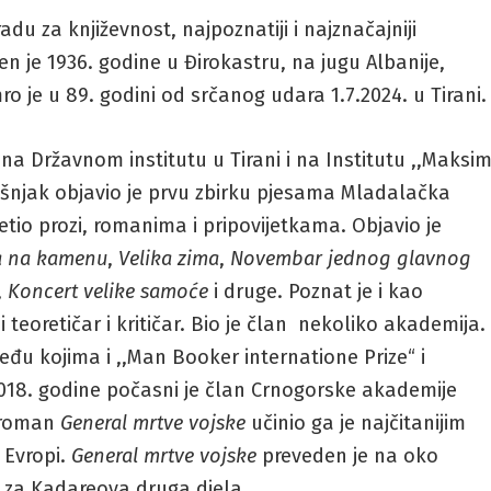
 za književnost, najpoznatiji i najznačajniji
en je 1936. godine u Đirokastru, na jugu Albanije,
ro je u 89. godini od srčanog udara 1.7.2024. u Tirani.
t na Državnom institutu u Tirani i na Institutu ,,Maksi
šnjak objavio je prvu zbirku pjesama Mladalačka
tio prozi, romanima i pripovijetkama. Objavio je
a na kamenu
,
Velika zima
,
Novembar jednog glavnog
,
Koncert velike samoće
i druge. Poznat je i kao
ni teoretičar i kritičar. Bio je član nekoliko akademija.
u kojima i ,,Man Booker internatione Prize“ i
2018. godine počasni je član Crnogorske akademije
, roman
General mrtve vojske
učinio ga je najčitanijim
 Evropi.
General mrtve vojske
preveden je na oko
 i za Kadareova druga djela.