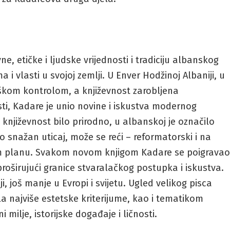
ne, etičke i ljudske vrijednosti i tradiciju albanskog
ma i vlasti u svojoj zemlji. U Enver Hodžinoj Albaniji, u
loškom kontrolom, a književnost zarobljena
sti, Kadare je unio novine i iskustva modernog
književnost bilo prirodno, u albanskoj je označilo
 snažan uticaj, može se reći – reformatorski i na
m planu. Svakom novom knjigom Kadare se poigrava
roširujući granice stvaralačkog postupka i iskustva.
ji, još manje u Evropi i svijetu. Ugled velikog pisca
a najviše estetske kriterijume, kao i tematikom
milje, istorijske događaje i ličnosti.