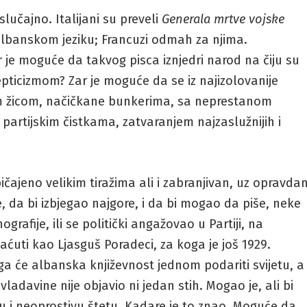
 slučajno. Italijani su preveli
Generala mrtve vojske
albanskom jeziku; Francuzi odmah za njima.
ar je moguće da takvog pisca iznjedri narod na čiju su
pticizmom? Zar je moguće da se iz najizolovanije
om žicom, načičkane bunkerima, sa neprestanom
 partijskim čistkama, zatvaranjem najzaslužnijih i
čajeno velikim tiražima ali i zabranjivan, uz opravdan
e, da bi izbjegao najgore, i da bi mogao da piše, neke
grafije, ili se politički angažovao u Partiji, na
ćuti kao Ljasguš Poradeci, za koga je još 1929.
ga će albanska književnost jednom podariti svijetu, a
ladavine nije objavio ni jedan stih. Mogao je, ali bi
 i neoprostivu štetu. Kadare je to znao. Moguće da