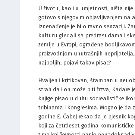
U životu, kao i u umjetnosti, ništa nije
gotovo s njegovim objavljivanjem na 
Iznenađenje je bilo ravno senzaciji. Z
kulturu gledali sa predrasudama i ske
zemlje u Evropi, ograđene bodljikav
proizvodnjom unutrašnjih neprijatelja,
najboljih, pojavi takav pisac?
Hvaljen i kritikovan, štampan u neuobi
strah da i on može biti žrtva, Kadare j
knjige pisao u duhu socrealističke ikono
tribinama i Kongresima. Mogao je da za
godine E. Čabej rekao da je pjesnik ko
koji za četrdeset godina komunističke v
time književnosti nanio nenadoknadivu