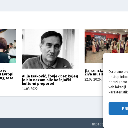
a je
Bajramska svečanost u 
Da bismo pru
u Evropi
Živa muzika, kolo i zaje
Alija Isaković, čovjek bez kojeg
pristup info
og rata
22.03.2026.
je bio nezamisliv bošnjački
obrađujemo p
kulturni preporod
veb lokaciji
14.03.2022.
karakteristik
PR
Impressum
Kontak