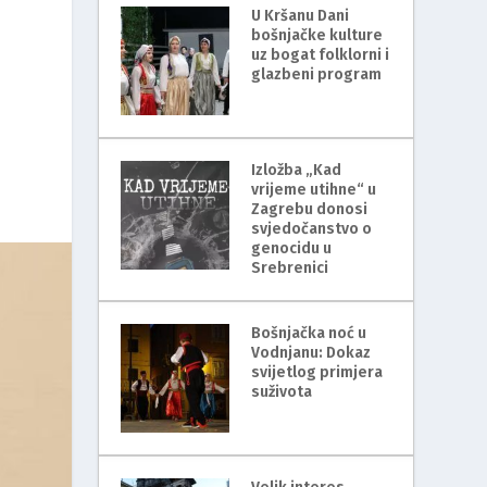
U Kršanu Dani
bošnjačke kulture
uz bogat folklorni i
glazbeni program
Izložba „Kad
vrijeme utihne“ u
Zagrebu donosi
svjedočanstvo o
genocidu u
Srebrenici
Bošnjačka noć u
Vodnjanu: Dokaz
svijetlog primjera
suživota