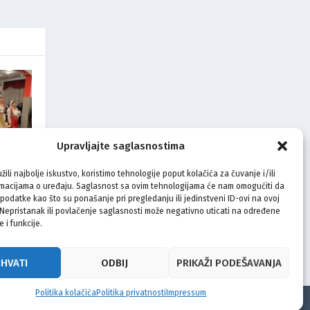
Upravljajte saglasnostima
Raši:
žili najbolje iskustvo, koristimo tehnologije poput kolačića za čuvanje i/ili
dništvo
rmacijama o uređaju. Saglasnost sa ovim tehnologijama će nam omogućiti da
odatke kao što su ponašanje pri pregledanju ili jedinstveni ID-ovi na ovoj
. Nepristanak ili povlačenje saglasnosti može negativno uticati na određene
e i funkcije.
IHVATI
ODBIJ
PRIKAŽI PODEŠAVANJA
Politika kolačića
Politika privatnosti
Impressum
t
Politika privatnosti
Uvjeti korištenja