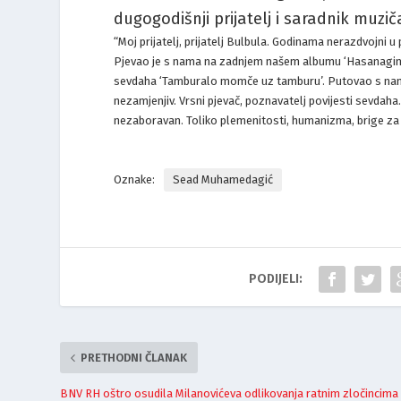
dugogodišnji prijatelj i saradnik muz
“Moj prijatelj, prijatelj Bulbula. Godinama nerazdvojni u
Pjevao je s nama na zadnjem našem albumu ‘Hasanagin 
sevdaha ‘Tamburalo momče uz tamburu’. Putovao s nama,
nezamjenjiv. Vrsni pjevač, poznavatelj povijesti sevdaha.
nezaboravan. Toliko plemenitosti, humanizma, brige za sv
Oznake:
Sead Muhamedagić
PODIJELI:
PRETHODNI ČLANAK
BNV RH oštro osudila Milanovićeva odlikovanja ratnim zločincima