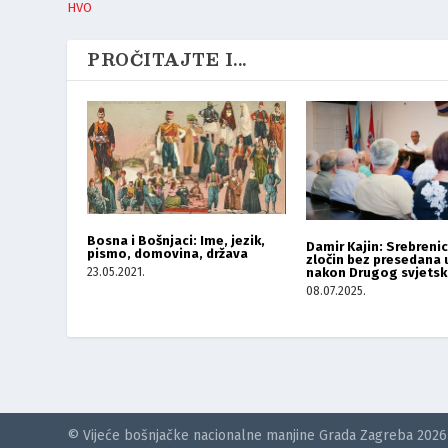
HVO
PROČITAJTE I...
Bosna i Bošnjaci: Ime, jezik,
Damir Kajin: Srebrenic
pismo, domovina, država
zločin bez presedana 
23.05.2021.
nakon Drugog svjetsk
08.07.2025.
© Vijeće bošnjačke nacionalne manjine Grada Zagreba 2026