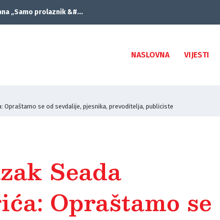
ana „Samo prolaznik &#...
NASLOVNA
VIJESTI
praštamo se od sevdalije, pjesnika, prevoditelja, publiciste
zak Seada
ća: Opraštamo se