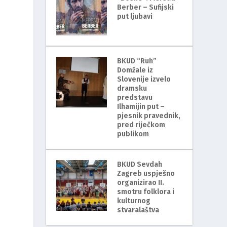
Berber – Sufijski
put ljubavi
BKUD “Ruh”
Domžale iz
Slovenije izvelo
dramsku
predstavu
Ilhamijin put –
pjesnik pravednik,
pred riječkom
publikom
BKUD Sevdah
Zagreb uspješno
organizirao II.
smotru folklora i
kulturnog
stvaralaštva