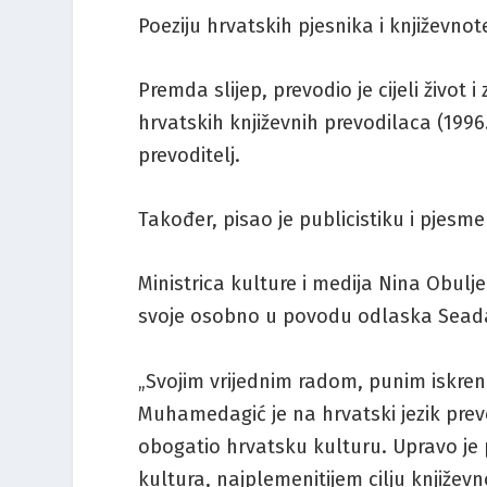
Poeziju hrvatskih pjesnika i književno
Premda slijep, prevodio je cijeli život
hrvatskih književnih prevodilaca (1996.
prevoditelj.
Također, pisao je publicistiku i pjesm
Ministrica kulture i medija Nina Obulje
svoje osobno u povodu odlaska Sea
„Svojim vrijednim radom, punim iskreno
Muhamedagić je na hrvatski jezik prev
obogatio hrvatsku kulturu. Upravo je
kultura, najplemenitijem cilju književn