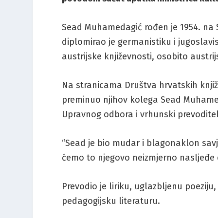
Sead Muhamedagić rođen je 1954. na S
diplomirao je germanistiku i jugoslavis
austrijske književnosti, osobito austri
Na stranicama Društva hrvatskih knjiže
preminuo njihov kolega Sead Muhameda
Upravnog odbora i vrhunski prevoditel
“Sead je bio mudar i blagonaklon sa
ćemo to njegovo neizmjerno nasljeđe d
Prevodio je liriku, uglazbljenu poeziju
pedagogijsku literaturu.