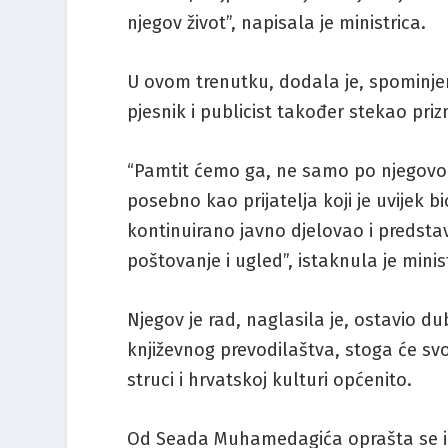
njegov život”, napisala je ministrica.
U ovom trenutku, dodala je, spominjem
pjesnik i publicist također stekao priz
“Pamtit ćemo ga, ne samo po njegovom
posebno kao prijatelja koji je uvijek b
kontinuirano javno djelovao i predsta
poštovanje i ugled”, istaknula je mini
Njegov je rad, naglasila je, ostavio du
književnog prevodilaštva, stoga će svo
struci i hrvatskoj kulturi općenito.
Od Seada Muhamedagića oprašta se i 