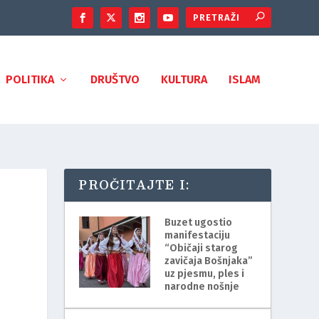
POLITIKA
DRUŠTVO
KULTURA
ISLAM
PROČITAJTE I:
Buzet ugostio
manifestaciju
“Običaji starog
zavičaja Bošnjaka”
uz pjesmu, ples i
narodne nošnje