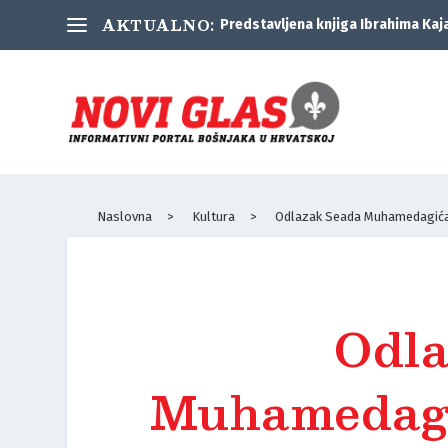
AKTUALNO:
Predstavljena knjiga Ibrahima Kaj
Naslovna
>
Kultura
>
Odlazak Seada Muhamedagića: O
Odla
Muhamedagi