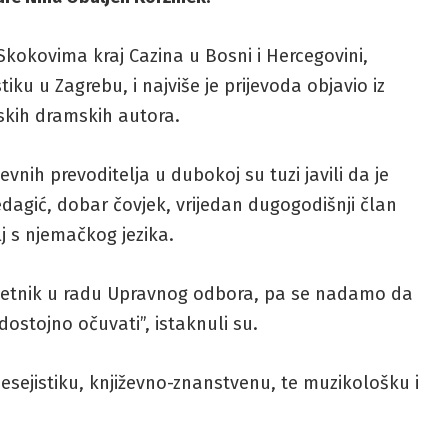
kokovima kraj Cazina u Bosni i Hercegovini,
tiku u Zagrebu, i najviše je prijevoda objavio iz
jskih dramskih autora.
vnih prevoditelja u dubokoj su tuzi javili da je
gić, dobar čovjek, vrijedan dugogodišnji član
j s njemačkog jezika.
vjetnik u radu Upravnog odbora, pa se nadamo da
ostojno očuvati”, istaknuli su.
, esejistiku, književno-znanstvenu, te muzikološku i