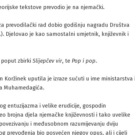
teorijske tekstove prevodio je na njemački.
 i za prevodilački rad dobio godišnju nagradu Društva
). Djelovao je kao samostalni umjetnik, književnik i
e poput zbirki
Slijepčev vir
, te
Pop i pop
.
n Koržinek uputila je izraze sućuti u ime ministarstva 
da Muhamedagića.
g entuzijazma i velike erudicije, gospodin
eo brojna djela njemačke književnosti i tako uvelike
 povezivanju i međusobnom razumijevanju dviju
og prevođenja bio posvećen njegov opus, ali i cijeli