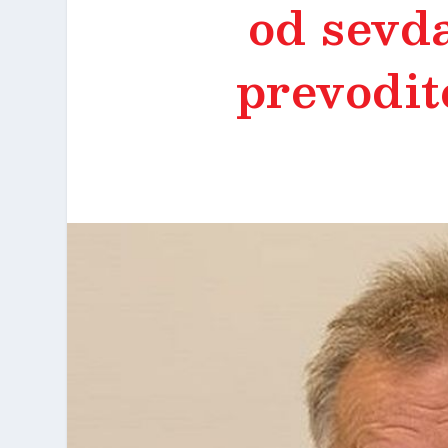
od sevda
prevodite