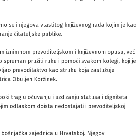
o se i njegova vlastitog književnog rada kojim je ka
nanje čitateljske publike.
 iznimnom prevoditeljskom i književnom opusu, već 
io spreman pružiti ruku i pomoći svakom kolegi, koji j
vljao prevodilaštvo kao struku koja zaslužuje
strica Obuljen Koržinek.
boki trag u očuvanju i uzdizanju statusa i digniteta
jim odlaskom doista nedostajati i prevoditeljskoj
bošnjačka zajednica u Hrvatskoj. Njegov