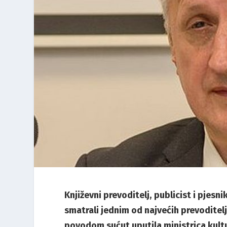
Književni prevoditelj, publicist i pjes
smatrali jednim od najvećih prevoditelja
povodom sućut uputila ministrica kult