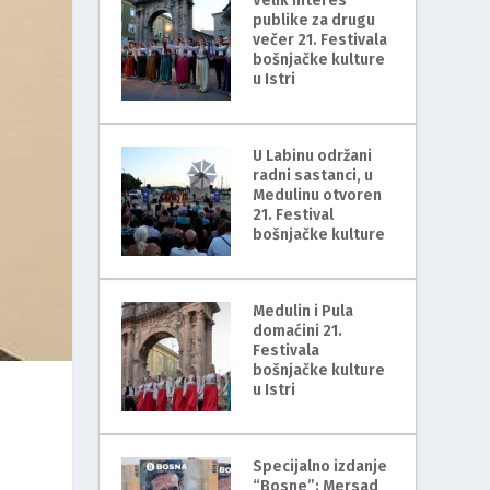
Velik interes
publike za drugu
večer 21. Festivala
bošnjačke kulture
u Istri
U Labinu održani
radni sastanci, u
Medulinu otvoren
21. Festival
bošnjačke kulture
Medulin i Pula
domaćini 21.
Festivala
bošnjačke kulture
u Istri
Specijalno izdanje
“Bosne”: Mersad