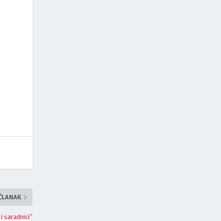
i
 ČLANAK
 i saradnici”