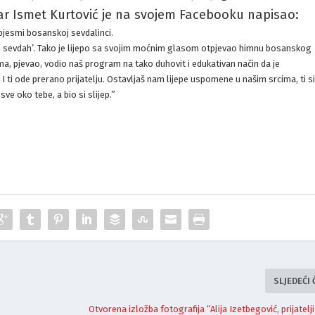
ičar Ismet Kurtović je na svojem Facebooku napisao:
 pjesmi bosanskoj sevdalinci.
sevdah’. Tako je lijepo sa svojim moćnim glasom otpjevao himnu bosanskog
 pjevao, vodio naš program na tako duhovit i edukativan način da je
 I ti ode prerano prijatelju. Ostavljaš nam lijepe uspomene u našim srcima, ti s
e oko tebe, a bio si slijep.”
SLJEDEĆI
Otvorena izložba fotografija “Alija Izetbegović, prijatelji