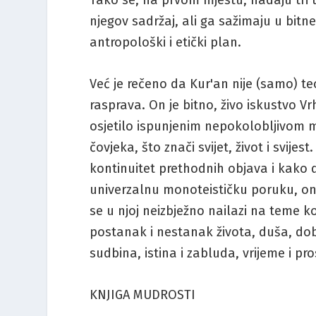
Tako se, na prvom mjestu, nadaju tri 
njegov sadržaj, ali ga sažimaju u bitn
antropološki i etički plan.
Već je rečeno da Kur'an nije (samo) t
rasprava. On je bitno, živo iskustvo 
osjetilo ispunjenim nepokolobljivom m
čovjeka, što znači svijet, život i svij
kontinuitet prethodnih objava i kako 
univerzalnu monoteističku poruku, ona 
se u njoj neizbježno nailazi na teme k
postanak i nestanak života, duša, dobr
sudbina, istina i zabluda, vrijeme i p
KNJIGA MUDROSTI