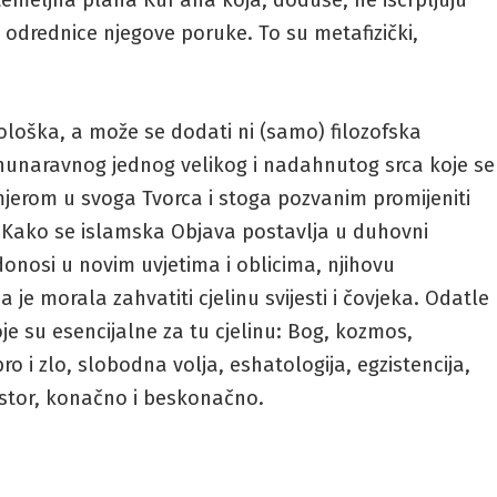
temeljna plana Kur'ana koja, doduše, ne iscrpljuju
e odrednice njegove poruke. To su metafizički,
eološka, a može se dodati ni (samo) filozofska
Vrhunaravnog jednog velikog i nadahnutog srca koje se
jerom u svoga Tvorca i stoga pozvanim promijeniti
est. Kako se islamska Objava postavlja u duhovni
donosi u novim uvjetima i oblicima, njihovu
je morala zahvatiti cjelinu svijesti i čovjeka. Odatle
oje su esencijalne za tu cjelinu: Bog, kozmos,
o i zlo, slobodna volja, eshatologija, egzistencija,
rostor, konačno i beskonačno.