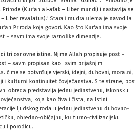
oviću u knjizi “Stubovi Islama i džihad”: “Prirodno je
Prirode (Kur'an al-afak – Liber mundi) i nastavlja se
– Liber revalatus).” Stara i mudra ulema je navodila
Kur'an Priroda koja govori. Kao što Kur'an ima svoje
st – savm ima svoje raznolike dimenzije.
 tri osnovne istine. Njime Allah propisuje post –
st – savm propisan kao i svim prijašnjim
 čime se potvrđuje vjerski, idejni, duhovni, moralni,
ji i kulturni kontinuitet čovječanstva. S te strane, pos
i obreda predstavlja jednu jedinstvenu, iskonsku
ovječanstva, koja kao živa i čista, na Istini
eracije ljudskog roda u jednu jedinstvenu duhovno-
tičku, obredno-običajnu, kulturno-civilizacijsku i
u i porodicu.