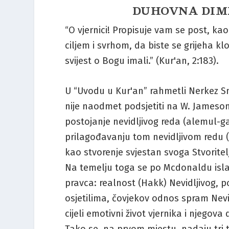
DUHOVNA DIME
“O vjernici! Propisuje vam se post, kao
ciljem i svrhom, da biste se grijeha kl
svijest o Bogu imali.” (Kur'an, 2:183).
U “Uvodu u Kur'an” rahmetli Nerkez Sm
nije naodmet podsjetiti na W. Jamesonov
postojanje nevidljivog reda (alemul-ga
prilagođavanju tom nevidljivom redu (
kao stvorenje svjestan svoga Stvoritel
Na temelju toga se po Mcdonaldu islams
pravca: realnost (Hakk) Nevidljivog, 
osjetilima, čovjekov odnos spram Nevid
cijeli emotivni život vjernika i njegov