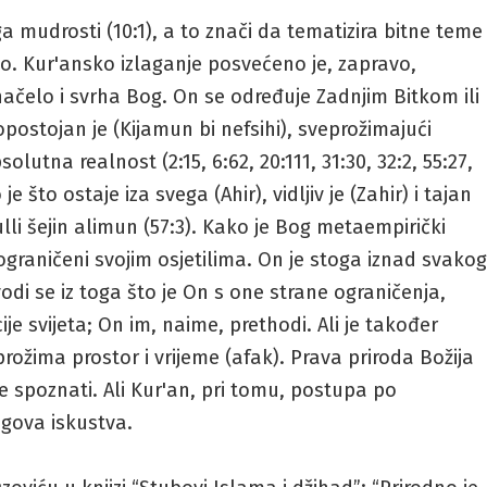
 mudrosti (10:1), a to znači da tematizira bitne teme
o. Kur'ansko izlaganje posvećeno je, zapravo,
čelo i svrha Bog. On se određuje Zadnjim Bitkom ili
postojan je (Kijamun bi nefsihi), sveprožimajući
solutna realnost (2:15, 6:62, 20:111, 31:30, 32:2, 55:27,
e što ostaje iza svega (Ahir), vidljiv je (Zahir) i tajan
lli šejin alimun (57:3). Kako je Bog metaempirički
 ograničeni svojim osjetilima. On je stoga iznad svako
di se iz toga što je On s one strane ograničenja,
ije svijeta; On im, naime, prethodi. Ali je također
ožima prostor i vrijeme (afak). Prava priroda Božija
e spoznati. Ali Kur'an, pri tomu, postupa po
jegova iskustva.