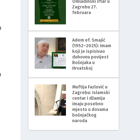
Omladinski iftar u
Zagrebu 27.
februara
u
Adem ef. Smajić
(1952–2025): Imam
koji je ispisivao
duhovnu povijest
Bošnjaka u
Hrvatskoj
m
Muftija Fazlović u
Zagrebu: Islamski
centar i džamija
imaju posebno
mjesto u dovama
bošnjačkog
naroda