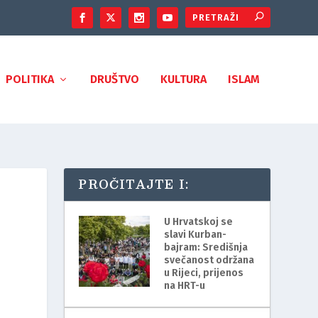
POLITIKA
DRUŠTVO
KULTURA
ISLAM
PROČITAJTE I:
U Hrvatskoj se
slavi Kurban-
bajram: Središnja
svečanost održana
u Rijeci, prijenos
na HRT-u