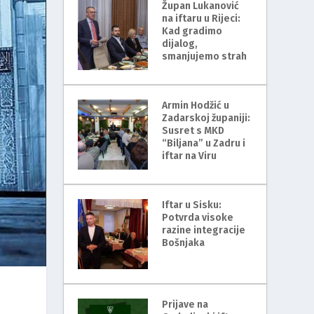
Župan Lukanović
na iftaru u Rijeci:
Kad gradimo
dijalog,
smanjujemo strah
Armin Hodžić u
Zadarskoj županiji:
Susret s MKD
“Biljana” u Zadru i
iftar na Viru
Iftar u Sisku:
Potvrda visoke
razine integracije
Bošnjaka
Prijave na