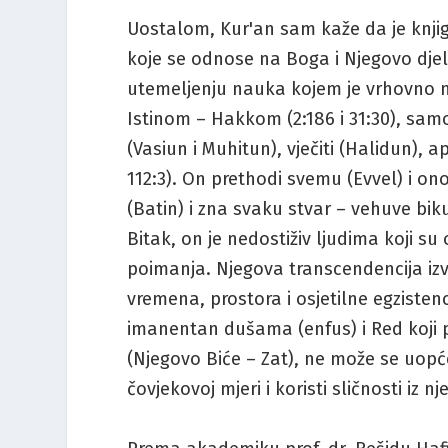
Uostalom, Kur'an sam kaže da je knjiga
koje se odnose na Boga i Njegovo djel
utemeljenju nauka kojem je vrhovno na
Istinom – Hakkom (2:186 i 31:30), samo
(Vasiun i Muhitun), vječiti (Halidun), ap
112:3). On prethodi svemu (Evvel) i ono j
(Batin) i zna svaku stvar – vehuve biku
Bitak, on je nedostiživ ljudima koji su
poimanja. Njegova transcendencija izvo
vremena, prostora i osjetilne egzistenc
imanentan dušama (enfus) i Red koji pr
(Njegovo Biće – Zat), ne može se uopć
čovjekovoj mjeri i koristi sličnosti iz n