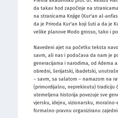
Prema akademiku prof. dr. Rešidu Hafiz
da takav hod započinje na stranicama 
na stranicama Knjige (Kur'an al-anfas 
da je Priroda Kur'an koji šuti a da je 
velike planove Modo grosso, tako i po
Navedeni ajet na početku teksta navodi
savm, ali nas i podučava da nam je po
generacijama i narodima, od Adema a.s.
obredni, šerijatski, ibadetski, unutrašn
– savm, sa salatom – namazom na ravn
(primordijalnu, neprekinutu) tradiciju č
utemeljena historija povezuje sve gen
vjersku, idejnu, vizionarsku, moralno-e
formalno-pravnu organiziranu zajednic