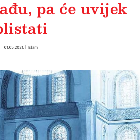
lađu, pa će uvijek
blistati
01.05.2021.
|
Islam