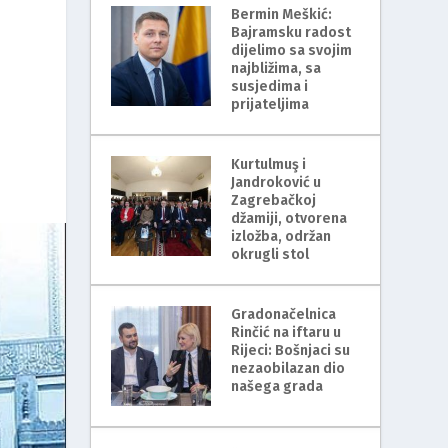
Bermin Meškić:
Bajramsku radost
dijelimo sa svojim
najbližima, sa
susjedima i
prijateljima
Kurtulmuş i
Jandroković u
Zagrebačkoj
džamiji, otvorena
izložba, održan
okrugli stol
Gradonačelnica
Rinčić na iftaru u
Rijeci: Bošnjaci su
nezaobilazan dio
našega grada