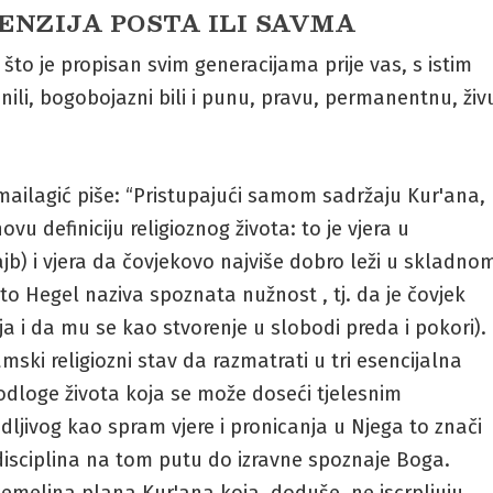
NZIJA POSTA ILI SAVMA
 što je propisan svim generacijama prije vas, s istim
onili, bogobojazni bili i punu, pravu, permanentnu, živ
ailagić piše: “Pristupajući samom sadržaju Kur'ana,
u definiciju religioznog života: to je vjera u
jb) i vjera da čovjekovo najviše dobro leži u skladno
to Hegel naziva spoznata nužnost , tj. da je čovjek
ja i da mu se kao stvorenje u slobodi preda i pokori).
ki religiozni stav da razmatrati u tri esencijalna
podloge života koja se može doseći tjelesnim
ljivog kao spram vjere i pronicanja u Njega to znači
a disciplina na tom putu do izravne spoznaje Boga.