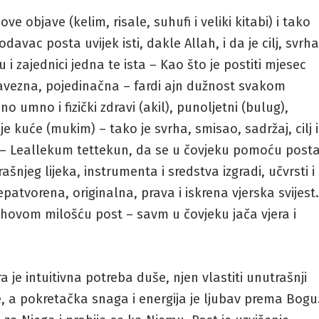
e objave (kelim, risale, suhufi i veliki kitabi) i tako
vac posta uvijek isti, dakle Allah, i da je cilj, svrha
zajednici jedna te ista – Kao što je postiti mjesec
obavezna, pojedinačna – fardi ajn dužnost svakom
 umno i fizički zdravi (akil), punoljetni (bulug),
je kuće (mukim) – tako je svrha, smisao, sadržaj, cilj i
 – Leallekum tettekun, da se u čovjeku pomoću post
njeg lijeka, instrumenta i sredstva izgradi, učvrsti i
patvorena, originalna, prava i iskrena vjerska svijest
ahovom milošću post – savm u čovjeku jača vjera i
a je intuitivna potreba duše, njen vlastiti unutrašnji
ce, a pokretačka snaga i energija je ljubav prema Bogu