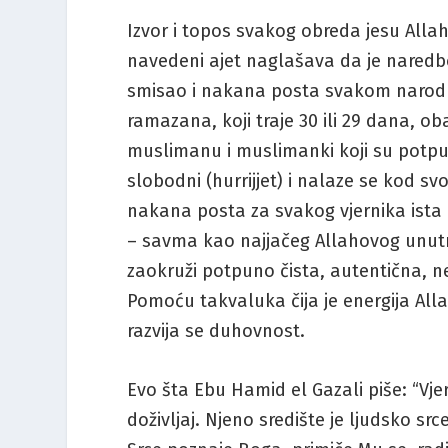
Izvor i topos svakog obreda jesu Allahov
navedeni ajet naglašava da je naredboda
smisao i nakana posta svakom narodu i 
ramazana, koji traje 30 ili 29 dana, 
muslimanu i muslimanki koji su potpuno
slobodni (hurrijjet) i nalaze se kod svo
nakana posta za svakog vjernika ista
– savma kao najjačeg Allahovog unutraš
zaokruži potpuno čista, autentična, ne
Pomoću takvaluka čija je energija All
razvija se duhovnost.
Evo šta Ebu Hamid el Gazali piše: “Vjer
doživljaj. Njeno središte je ljudsko sr