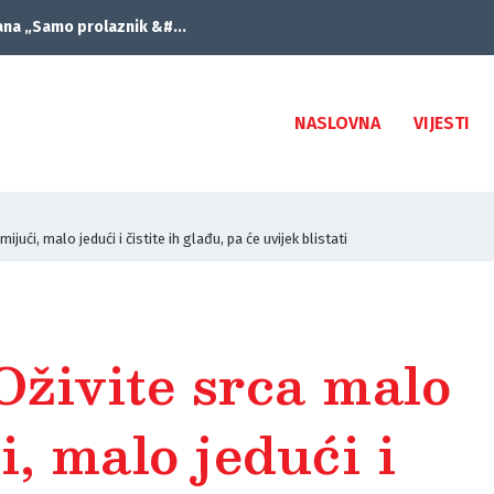
ana „Samo prolaznik &#...
NASLOVNA
VIJESTI
jući, malo jedući i čistite ih glađu, pa će uvijek blistati
živite srca malo
i, malo jedući i