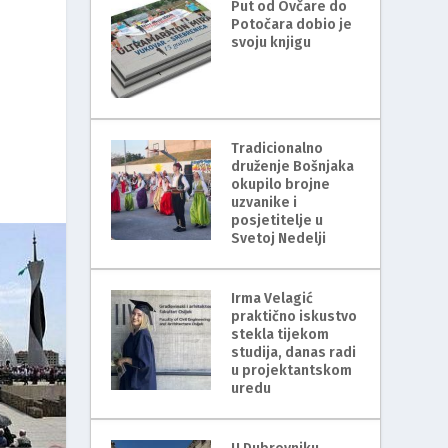
Put od Ovčare do
Potočara dobio je
svoju knjigu
Tradicionalno
druženje Bošnjaka
okupilo brojne
uzvanike i
posjetitelje u
Svetoj Nedelji
Irma Velagić
praktično iskustvo
stekla tijekom
studija, danas radi
u projektantskom
uredu