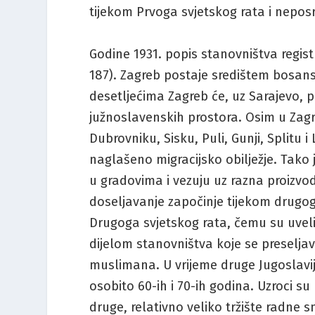
tijekom Prvoga svjetskog rata i neposre
Godine 1931. popis stanovništva regist
187). Zagreb postaje središtem bosa
desetljećima Zagreb će, uz Sarajevo, p
južnoslavenskih prostora. Osim u Zagre
Dubrovniku, Sisku, Puli, Gunji, Splitu
naglašeno migracijsko obilježje. Tako
u gradovima i vezuju uz razna proizvodn
doseljavanje započinje tijekom drugog
Drugoga svjetskog rata, čemu su uvelike
dijelom stanovništva koje se preseljava
muslimana. U vrijeme druge Jugoslavije
osobito 60-ih i 70-ih godina. Uzroci su
druge, relativno veliko tržište radne 