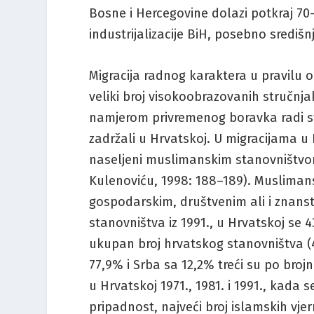
Bosne i Hercegovine dolazi potkraj 70-
industrijalizacije BiH, posebno središ
Migracija radnog karaktera u pravilu 
veliki broj visokoobrazovanih stručnja
namjerom privremenog boravka radi stu
zadržali u Hrvatskoj. U migracijama u H
naseljeni muslimanskim stanovništvo
Kulenoviću, 1998: 188–189). Musliman
gospodarskim, društvenim ali i znans
stanovništva iz 1991., u Hrvatskoj se
ukupan broj hrvatskog stanovništva (
77,9% i Srba sa 12,2% treći su po bro
u Hrvatskoj 1971., 1981. i 1991., kada s
pripadnost, najveći broj islamskih vje