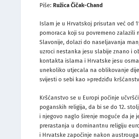
Piše:
Ružica Čičak-Chand
Islam je u Hrvatskoj prisutan već od 11
pomoraca koji su povremeno zalazili 
Slavonije, dolazi do naseljavanja manj
uzroci nestanka jesu slabije znano i o
kontakta islama i Hrvatske jesu osmans
unekoliko utjecala na oblikovanje dij
svijesti o sebi kao »predziđu kršćanst
Kršćanstvo se u Europi počinje učvršćiv
poganskih religija, da bi se do 12. st
i njegovo naglo širenje moguće da je 
prerastanja u dominantnu religiju eu
i Hrvatske započinje nakon austrouga