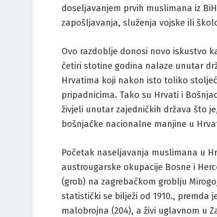
doseljavanjem prvih muslimana iz BiH
zapošljavanja, služenja vojske ili škol
Ovo razdoblje donosi novo iskustvo 
četiri stotine godina nalaze unutar dr
Hrvatima koji nakon isto toliko stolj
pripadnicima. Tako su Hrvati i Bošnjac
živjeli unutar zajedničkih država što 
bošnjačke nacionalne manjine u Hrvat
Početak naseljavanja muslimana u Hrv
austrougarske okupacije Bosne i Herc
(grob) na zagrebaĉkom groblju Mirogoj
statistički se bilježi od 1910., premd
malobrojna (204), a živi uglavnom u Za