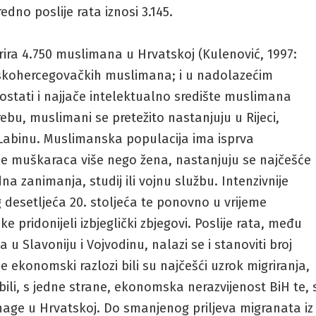
dno poslije rata iznosi 3.145.
rira 4.750 muslimana u Hrvatskoj (Kulenović, 1997:
nskohercegovačkih muslimana; i u nadolazećim
ostati i najjače intelektualno središte muslimana
bu, muslimani se pretežito nastanjuju u Rijeci,
 i Labinu. Muslimanska populacija ima isprva
 je muškaraca više nego žena, nastanjuju se najčešće
a zanimanja, studij ili vojnu službu. Intenzivnije
 desetljeća 20. stoljeća te ponovno u vrijeme
 pridonijeli izbjeglički zbjegovi. Poslije rata, među
 u Slavoniju i Vojvodinu, nalazi se i stanoviti broj
 ekonomski razlozi bili su najčešći uzrok migriranja,
 bili, s jedne strane, ekonomska nerazvijenost BiH te, 
snage u Hrvatskoj. Do smanjenog priljeva migranata iz