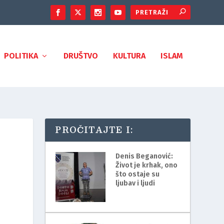
POLITIKA
DRUŠTVO
KULTURA
ISLAM
PROČITAJTE I:
Denis Beganović:
Život je krhak, ono
što ostaje su
ljubav i ljudi