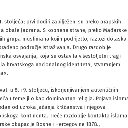
. stoljeća; prvi dodiri zabilježeni su preko arapskih
na obale Jadrana. S kopnene strane, preko Mađarske 
ih grupa muslimana kojih podrijetlo, razlozi dolaska 
brađeno područje istraživanja. Drugo razdoblje
ka osvajanja, koja su ostavila višestoljetni trag i
ela hrvatskoga nacionalnog identiteta, stvaranjem
va«.
ati u 8. i 9. stoljeću, iskorjenjivanjem autentičnih
oljeća utemeljilo kao dominantna religija. Pojava islam
jedan od uzroka jačanja kršćanstva i njegova
ropskoga kontinenta. Treće razdoblje kontakta islama
rske okupacije Bosne i Hercegovine 1878.,