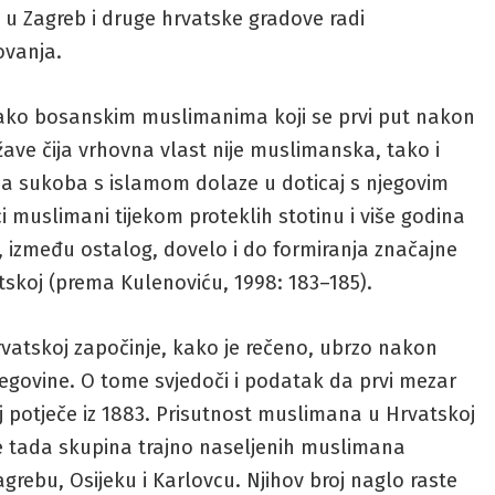
 u Zagreb i druge hrvatske gradove radi
ovanja.
kako bosanskim muslimanima koji se prvi put nakon
žave čija vrhovna vlast nije muslimanska, tako i
eća sukoba s islamom dolaze u doticaj s njegovim
i muslimani tijekom proteklih stotinu i više godina
je, između ostalog, dovelo i do formiranja značajne
skoj (prema Kulenoviću, 1998: 183–185).
atskoj započinje, kako je rečeno, ubrzo nakon
egovine. O tome svjedoči i podatak da prvi mezar
 potječe iz 1883. Prisutnost muslimana u Hrvatskoj
a je tada skupina trajno naseljenih muslimana
grebu, Osijeku i Karlovcu. Njihov broj naglo raste