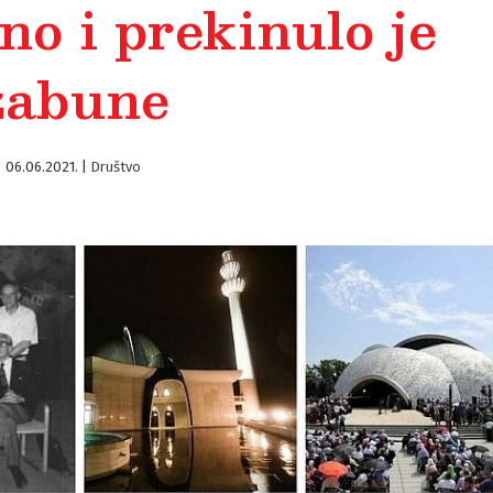
no i prekinulo je
zabune
06.06.2021.
|
Društvo