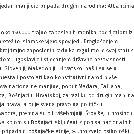
jedan manji dio pripada drugim narodima: Albancima
.
š oko 150.000 trajno zaposlenih radnika podrijetlom iz
retežito islamske vjeroispovijedi. Proglašenjem
j trajno zaposlenih radnika regulirao je svoj status
dom Jugoslavije i stjecanjem državne nezavisnosti
u Sloveniji, Makedoniji i Hrvatskoj našli su se u
restali postojati kao konstitutivni narod bivše
prava nacionalne manjine, poput Mađara, Talijana,
ga, Bošnjaci u Hrvatskoj, za razliku od drugih manjin
oja prava, a prije svega pravo na političku
ora, premda su bili višebrojniji. Štoviše, u prosincu
a kojom su Bošnjaci isključeni iz popisa nacionalnih
u pripadnici bošnjačke etnije, »…proizvelo psihološki