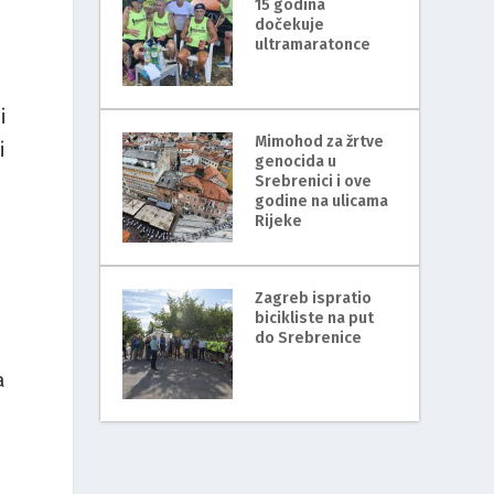
15 godina
dočekuje
ultramaratonce
i
Mimohod za žrtve
i
genocida u
Srebrenici i ove
godine na ulicama
Rijeke
Zagreb ispratio
bicikliste na put
do Srebrenice
a