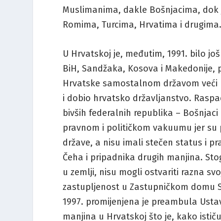
Muslimanima, dakle Bošnjacima, dok 
Romima, Turcima, Hrvatima i drugima
U Hrvatskoj je, međutim, 1991. bilo jo
BiH, Sandžaka, Kosova i Makedonije, p
Hrvatske samostalnom državom veći bro
i dobio hrvatsko državljanstvo. Raspa
bivših federalnih republika – Bošnjaci 
pravnom i političkom vakuumu jer su p
države, a nisu imali stečen status i 
Čeha i pripadnika drugih manjina. Sto
u zemlji, nisu mogli ostvariti razna sv
zastupljenost u Zastupničkom domu Sab
1997. promijenjena je preambula Ustav
manjina u Hrvatskoj što je, kako istič