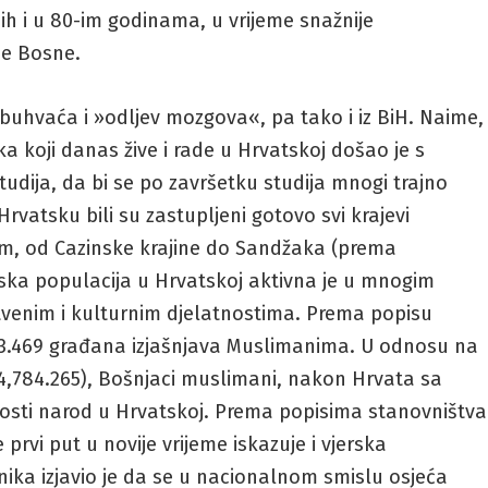
ih i u 80-im godinama, u vrijeme snažnije
nje Bosne.
obuhvaća i »odljev mozgova«, pa tako i iz BiH. Naime,
ka koji danas žive i rade u Hrvatskoj došao je s
dija, da bi se po završetku studija mnogi trajno
rvatsku bili su zastupljeni gotovo svi krajevi
m, od Cazinske krajine do Sandžaka (prema
ska populacija u Hrvatskoj aktivna je u mnogim
tvenim i kulturnim djelatnostima. Prema popisu
 43.469 građana izjašnjava Muslimanima. U odnosu na
4,784.265), Bošnjaci muslimani, nakon Hrvata sa
jnosti narod u Hrvatskoj. Prema popisima stanovništva
e prvi put u novije vrijeme iskazuje i vjerska
rnika izjavio je da se u nacionalnom smislu osjeća