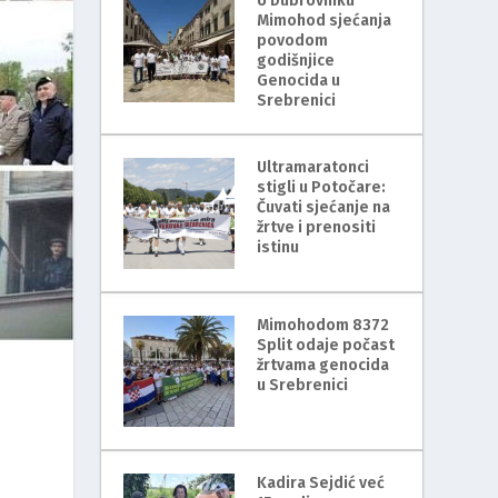
U Dubrovniku
Mimohod sjećanja
povodom
godišnjice
Genocida u
Srebrenici
Ultramaratonci
stigli u Potočare:
Čuvati sjećanje na
žrtve i prenositi
istinu
Mimohodom 8372
Split odaje počast
žrtvama genocida
u Srebrenici
Kadira Sejdić već