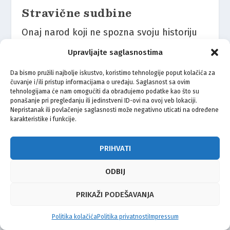
Stravične sudbine
Onaj narod koji ne spozna svoju historiju
osuđen je da je ponavlja. Ovim riječima
Upravljajte saglasnostima
američkog historičara Santanaja Nihad
Da bismo pružili najbolje iskustvo, koristimo tehnologije poput kolačića za
Halilbegović započinje svoju knjigu
čuvanje i/ili pristup informacijama o uređaju. Saglasnost sa ovim
tehnologijama će nam omogućiti da obrađujemo podatke kao što su
“Bošnjaci u Jasenovačkom logoru”, u kojoj
ponašanje pri pregledanju ili jedinstveni ID-ovi na ovoj veb lokaciji.
je na osnovu brojne dokumentacije i
Nepristanak ili povlačenje saglasnosti može negativno uticati na određene
karakteristike i funkcije.
originalnih spisa uspio napraviti evidenciju
ubijenih Bošnjaka u ovom logoru smrti.
PRIHVATI
– 27. avgusta 1942. godine Alija Hodžić je
ODBIJ
doveden u policijski zatvor, a onda iste
PRIKAŽI PODEŠAVANJA
noći krenuo s transportom za Jasenovac.
Putovalo se 36 sati. Put u Jasenovac Aliju
Politika kolačića
Politika privatnosti
Impressum