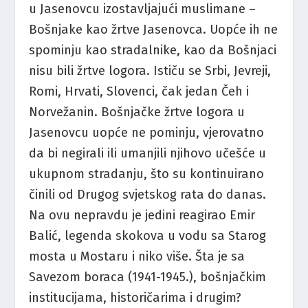
u Jasenovcu izostavljajući muslimane –
Bošnjake kao žrtve Jasenovca. Uopće ih ne
spominju kao stradalnike, kao da Bošnjaci
nisu bili žrtve logora. Ističu se Srbi, Jevreji,
Romi, Hrvati, Slovenci, čak jedan Čeh i
Norvežanin. Bošnjačke žrtve logora u
Jasenovcu uopće ne pominju, vjerovatno
da bi negirali ili umanjili njihovo učešće u
ukupnom stradanju, što su kontinuirano
činili od Drugog svjetskog rata do danas.
Na ovu nepravdu je jedini reagirao Emir
Balić, legenda skokova u vodu sa Starog
mosta u Mostaru i niko više. Šta je sa
Savezom boraca (1941-1945.), bošnjačkim
institucijama, historičarima i drugim?