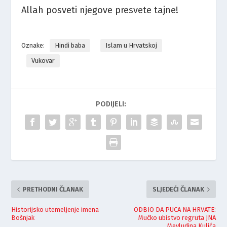
Allah posveti njegove presvete tajne!
Oznake:
Hindi baba
Islam u Hrvatskoj
Vukovar
PODIJELI:
PRETHODNI ČLANAK
SLJEDEĆI ČLANAK
Historijsko utemeljenje imena
ODBIO DA PUCA NA HRVATE:
Bošnjak
Mučko ubistvo regruta JNA
Mevludina Kulića