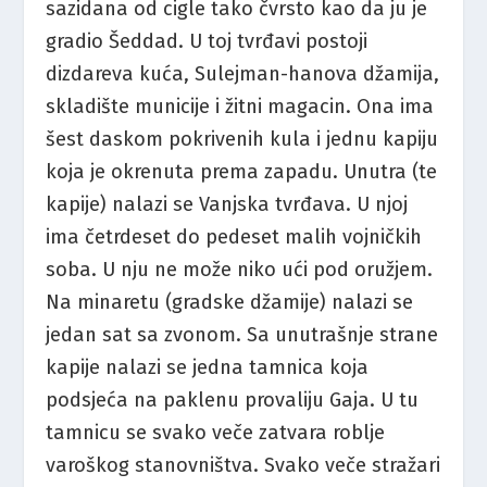
sazidana od cigle tako čvrsto kao da ju je
gradio Šeddad. U toj tvrđavi postoji
dizdareva kuća, Sulejman-hanova džamija,
skladište municije i žitni magacin. Ona ima
šest daskom pokrivenih kula i jednu kapiju
koja je okrenuta prema zapadu. Unutra (te
kapije) nalazi se Vanjska tvrđava. U njoj
ima četrdeset do pedeset malih vojničkih
soba. U nju ne može niko ući pod oružjem.
Na minaretu (gradske džamije) nalazi se
jedan sat sa zvonom. Sa unutrašnje strane
kapije nalazi se jedna tamnica koja
podsjeća na paklenu provaliju Gaja. U tu
tamnicu se svako veče zatvara roblje
varoškog stanovništva. Svako veče stražari