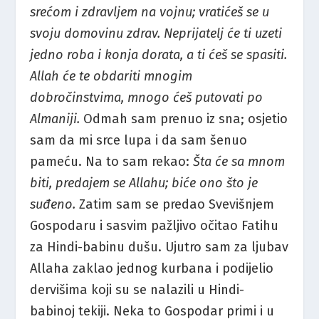
srećom i zdravljem na vojnu; vratićeš se u
svoju domovinu zdrav. Neprijatelj će ti uzeti
jedno roba i konja dorata, a ti ćeš se spasiti.
Allah će te obdariti mnogim
dobročinstvima, mnogo ćeš putovati po
Almaniji.
Odmah sam prenuo iz sna; osjetio
sam da mi srce lupa i da sam šenuo
pameću. Na to sam rekao:
Šta će sa mnom
biti, predajem se Allahu; biće ono što je
suđeno.
Zatim sam se predao Svevišnjem
Gospodaru i sasvim pažljivo očitao Fatihu
za Hindi-babinu dušu. Ujutro sam za ljubav
Allaha zaklao jednog kurbana i podijelio
dervišima koji su se nalazili u Hindi-
babinoj tekiji. Neka to Gospodar primi i u