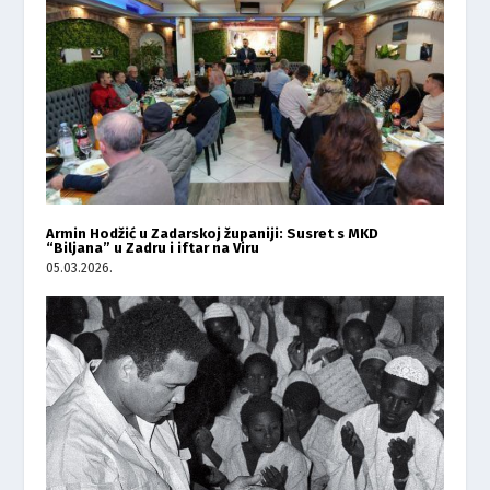
Armin Hodžić u Zadarskoj županiji: Susret s MKD
“Biljana” u Zadru i iftar na Viru
05.03.2026.