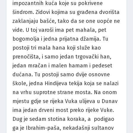
impozantnih kuća koje su pokrivene
šindrom. Zidovi kojima su građena dvorišta
zaklanjaju bašće, tako da se one uopće ne
vide. U toj varoši ima pet mahala, pet
bogomolja i jedna prijatna džamija. Tu
postoji tri mala hana koji služe kao
prenočišta, i samo jedan trgovački han,
jedan mračan i malen hamam i pedeset
dućana. Tu postoji samo dvije osnovne
škole, jedna Hindijeva tekija koja se nalazi
na vrhu suprotne strane mosta. Na onom
mjestu gdje se rijeka Vuka ulijeva u Dunav
ima jedan drveni most preko rijeke Vuke.
Dug je sedam stotina koraka, a podigao
ga je Ibrahim-paša, nekadašnji sultanov