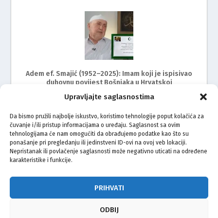
Adem ef. Smajić (1952–2025): Imam koji je ispisivao
duhovnu povijest Bošnjaka u Hrvatskoj
Upravljajte saglasnostima
Da bismo pružili najbolje iskustvo, koristimo tehnologije poput kolačića za
čuvanje i/ili pristup informacijama o uređaju. Saglasnost sa ovim
tehnologijama će nam omogućiti da obrađujemo podatke kao što su
ponašanje pri pregledanju ili jedinstveni ID-ovi na ovoj veb lokaciji.
Nepristanak ili povlačenje saglasnosti može negativno uticati na određene
karakteristike i funkcije.
Muftija Fazlović u Zagrebu: Islamski centar i džamija
imaju posebno mjesto u dovama bošnjačkog naroda
PRIHVATI
ODBIJ