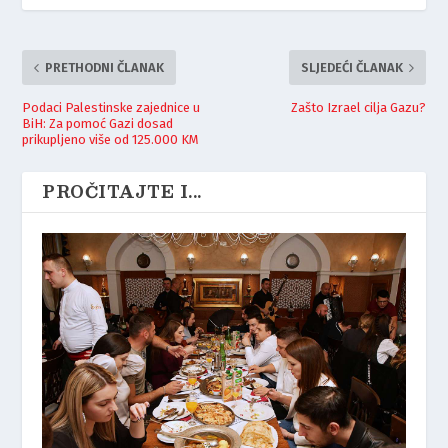
PRETHODNI ČLANAK
SLJEDEĆI ČLANAK
Podaci Palestinske zajednice u
Zašto Izrael cilja Gazu?
BiH: Za pomoć Gazi dosad
prikupljeno više od 125.000 KM
PROČITAJTE I...