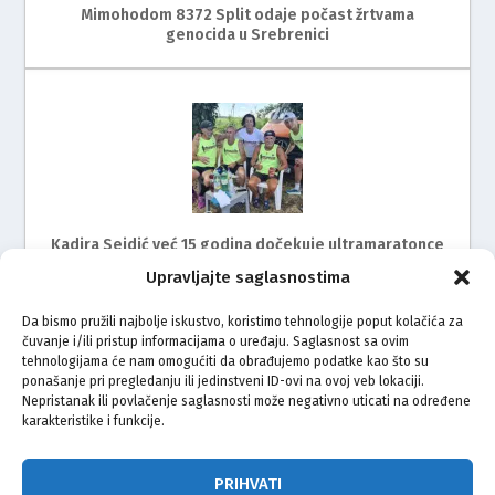
Mimohodom 8372 Split odaje počast žrtvama
genocida u Srebrenici
Kadira Sejdić već 15 godina dočekuje ultramaratonce
Upravljajte saglasnostima
Da bismo pružili najbolje iskustvo, koristimo tehnologije poput kolačića za
čuvanje i/ili pristup informacijama o uređaju. Saglasnost sa ovim
tehnologijama će nam omogućiti da obrađujemo podatke kao što su
ponašanje pri pregledanju ili jedinstveni ID-ovi na ovoj veb lokaciji.
Nepristanak ili povlačenje saglasnosti može negativno uticati na određene
karakteristike i funkcije.
Mimohod za žrtve genocida u Srebrenici i ove godine
na ulicama Rijeke
PRIHVATI