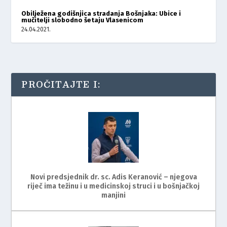
Obilježena godišnjica stradanja Bošnjaka: Ubice i
mučitelji slobodno šetaju Vlasenicom
24.04.2021.
PROČITAJTE I:
Novi predsjednik dr. sc. Adis Keranović – njegova
riječ ima težinu i u medicinskoj struci i u bošnjačkoj
manjini