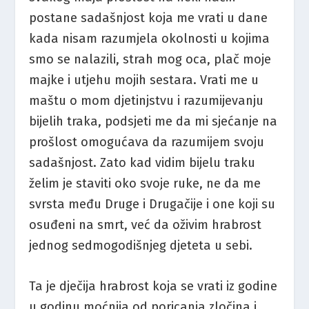
postane sadašnjost koja me vrati u dane
kada nisam razumjela okolnosti u kojima
smo se nalazili, strah mog oca, plač moje
majke i utjehu mojih sestara. Vrati me u
maštu o mom djetinjstvu i razumijevanju
bijelih traka, podsjeti me da mi sjećanje na
prošlost omogućava da razumijem svoju
sadašnjost. Zato kad vidim bijelu traku
želim je staviti oko svoje ruke, ne da me
svrsta među Druge i Drugačije i one koji su
osuđeni na smrt, već da oživim hrabrost
jednog sedmogodišnjeg djeteta u sebi.
Ta je dječija hrabrost koja se vrati iz godine
u godinu moćnija od poricanja zločina i