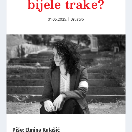
bijele trake?
31.05.2025.
|
Društvo
Piše: Elmina Kulašić