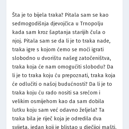
Šta je to bijela traka? Pitala sam se kao
sedmogodišnja djevojčica u Trnopolju
kada sam kroz šaptanja starijih čula o
njoj. Pitala sam se da li je to traka nade,
traka igre s kojom ćemo se moći igrati
slobodno u dvorištu našeg zatočeništva,
traka koja će nam omogućiti slobodu? Da
li je to traka koju ću prepoznati, traka koja
će odlučiti o našoj budućnosti? Da li je to
traka koju ću rado nositi sa srećom i
velikim osmijehom kao da sam dobila
lutku koju sam već odavno željela? Ta
traka bila je riječ koja je odredila dva
svijeta, jedan koji je blistao u dječijoj mašti,