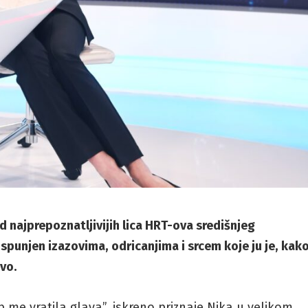
d najprepoznatljivijih lica HRT-ova središnjeg
 ispunjen izazovima, odricanjima i srcem koje ju je, kak
vo.
 me vratila glava”, iskreno priznaje Nika u velikom