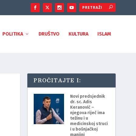
POLITIKA
DRUŠTVO
KULTURA
ISLAM
PROČITAJTE I:
Novi predsjednik
dr. sc. Adis
Keranović –
njegova riječ ima
težinu i u
medicinskoj struci
i u bošnjačkoj
manjini