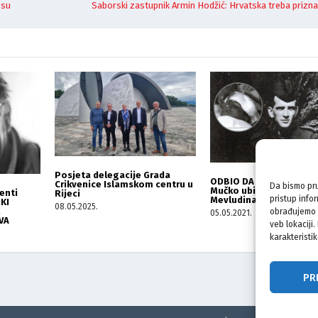
esu
Saborski zastupnik Armin Hodžić: Hrvatska treba prizna
Posjeta delegacije Grada
ODBIO DA PUCA NA HRVA
Crikvenice Islamskom centru u
Da bismo pru
Mučko ubistvo regruta 
enti
Rijeci
pristup info
Mevludina Kulića
IKI
08.05.2025.
obrađujemo p
05.05.2021.
VA
veb lokaciji
karakteristik
PR