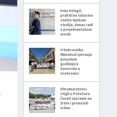
Irma Velagić
praktično iskustvo
stekla tijekom
studija, danas radi
u projektantskom
uredu
U Dubrovniku
Mimohod sjećanja
povodom
godišnjice
Genocida u
Srebrenici
Ultramaratonci
o
stigli u Potočare:
Čuvati sjećanje na
žrtve i prenositi
istinu