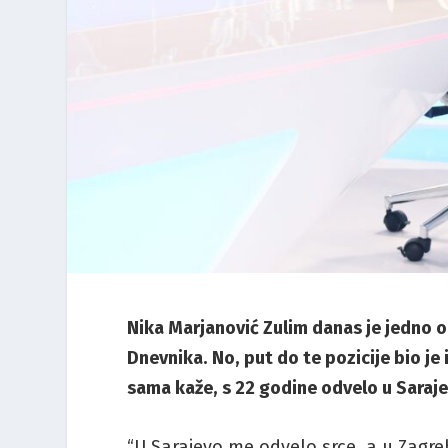
Nika Marjanović Zulim danas je jedno o
Dnevnika. No, put do te pozicije bio je
sama kaže, s 22 godine odvelo u Saraje
“U Sarajevo me odvelo srce, a u Zagreb