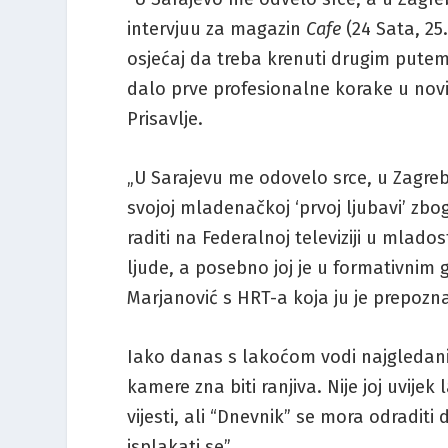
intervjuu za magazin
Cafe
(24 Sata, 25.
osjećaj da treba krenuti drugim putem –
dalo prve profesionalne korake u nov
Prisavlje.
„U Sarajevu me odovelo srce, u Zagreb 
svojoj mladenačkoj ‘prvoj ljubavi’ zbo
raditi na Federalnoj televiziji u mlados
ljude, a posebno joj je u formativnim
Marjanović s HRT-a koja ju je prepozn
Iako danas s lakoćom vodi najgledaniju
kamere zna biti ranjiva. Nije joj uvij
vijesti, ali “Dnevnik” se mora odraditi 
isplakati se”.