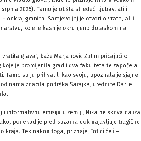
 srpnja 2025). Tamo je otišla slijedeći ljubav, ali i
 onkraj granica. Sarajevo joj je otvorilo vrata, ali i
inarstvu, koje je kasnije okrunjeno dolaskom na
vratila glava”, kaže Marjanović Zulim pričajući o
g koje je promijenila grad i dva fakulteta te započela
ti. Tamo su ju prihvatili kao svoju, upoznala je sjajne
 godinama značila podrška Sarajke, urednice Darije
ala.
 informativnu emisiju u zemlji, Nika ne skriva da iza
ek lako, ponekad je pred suzama dok najavljuje tragične
do kraja. Tek nakon toga, priznaje, “otići će i –