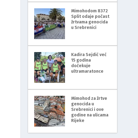
Mimohodom 8372
Split odaje počast
žrtvama genocida
u Srebrenici
Kadira Sejdić već
15 godina
dočekuje
ultramaratonce
Mimohod za žrtve
genocida u
Srebrenici i ove
godine na ulicama
Rijeke