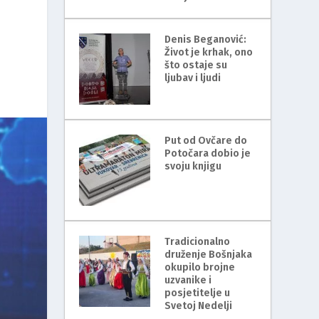
Denis Beganović:
Život je krhak, ono
što ostaje su
ljubav i ljudi
Put od Ovčare do
Potočara dobio je
svoju knjigu
Tradicionalno
druženje Bošnjaka
okupilo brojne
uzvanike i
posjetitelje u
Svetoj Nedelji