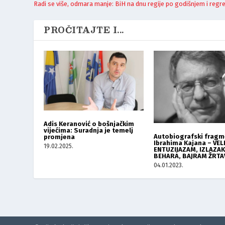
Radi se više, odmara manje: BiH na dnu regije po godišnjem i regr
PROČITAJTE I...
Adis Keranović o bošnjačkim
vijećima: Suradnja je temelj
Autobiografski fragm
promjena
Ibrahima Kajana – VEL
19.02.2025.
ENTUZIJAZAM, IZLAZAK
BEHARA, BAJRAM ŽRTA
04.01.2023.