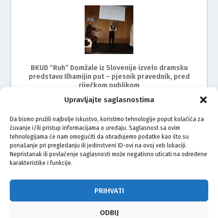
BKUD “Ruh” Domžale iz Slovenije izvelo dramsku
predstavu Ilhamijin put – pjesnik pravednik, pred
riječkom publikom
Upravljajte saglasnostima
Da bismo pružili najbolje iskustvo, koristimo tehnologije poput kolačića za
čuvanje i/ili pristup informacijama o uređaju. Saglasnost sa ovim
tehnologijama će nam omogućiti da obrađujemo podatke kao što su
ponašanje pri pregledanju ili jedinstveni ID-ovi na ovoj veb lokaciji.
Nepristanak ili povlačenje saglasnosti može negativno uticati na određene
karakteristike i funkcije.
BKUD Sevdah Zagreb uspješno organizirao II. smotru
folklora i kulturnog stvaralaštva
PRIHVATI
ODBIJ