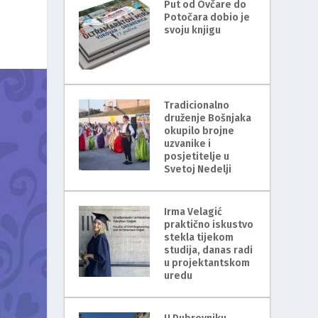
Put od Ovčare do
Potočara dobio je
svoju knjigu
Tradicionalno
druženje Bošnjaka
okupilo brojne
uzvanike i
posjetitelje u
Svetoj Nedelji
Irma Velagić
praktično iskustvo
stekla tijekom
studija, danas radi
u projektantskom
uredu