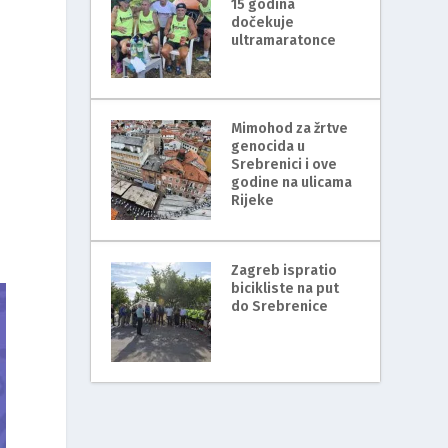
15 godina
dočekuje
ultramaratonce
Mimohod za žrtve
genocida u
Srebrenici i ove
godine na ulicama
Rijeke
Zagreb ispratio
bicikliste na put
do Srebrenice