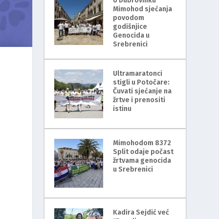
U Dubrovniku
Mimohod sjećanja
povodom
godišnjice
Genocida u
Srebrenici
Ultramaratonci
stigli u Potočare:
Čuvati sjećanje na
žrtve i prenositi
istinu
Mimohodom 8372
Split odaje počast
žrtvama genocida
u Srebrenici
Kadira Sejdić već