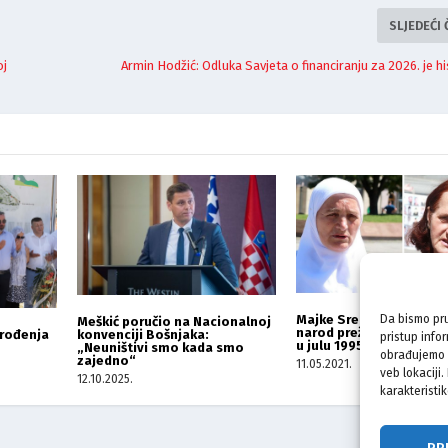
SLJEDEĆI
oj
Armin Hodžić: Odluka Savjeta o financiranju za 2026. je hi
Majke Srebrenice: Pales
Da bismo pru
Meškić poručio na Nacionalnoj
narod preživljava isto š
konvenciji Bošnjaka:
 rođenja
pristup info
u julu 1995.
„Neuništivi smo kada smo
obrađujemo p
zajedno“
11.05.2021.
veb lokaciji
12.10.2025.
karakteristik
PR