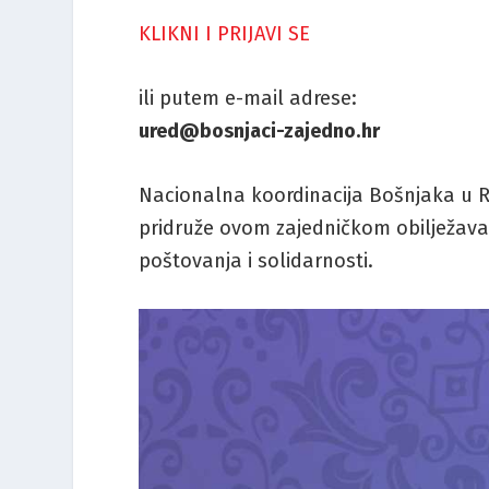
KLIKNI I PRIJAVI SE
ili putem e-mail adrese:
ured@bosnjaci-zajedno.hr
Nacionalna koordinacija Bošnjaka u Re
pridruže ovom zajedničkom obilježav
poštovanja i solidarnosti.