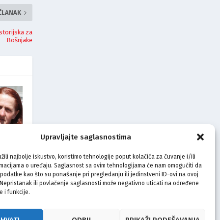
 ČLANAK
storijska za
Bošnjake
Upravljajte saglasnostima
tinski
žili najbolje iskustvo, koristimo tehnologije poput kolačića za čuvanje i/ili
to i mi
rmacijama o uređaju. Saglasnost sa ovim tehnologijama će nam omogućiti da
odatke kao što su ponašanje pri pregledanju ili jedinstveni ID-ovi na ovoj
. Nepristanak ili povlačenje saglasnosti može negativno uticati na određene
e i funkcije.
IHVATI
ODBIJ
PRIKAŽI PODEŠAVANJA