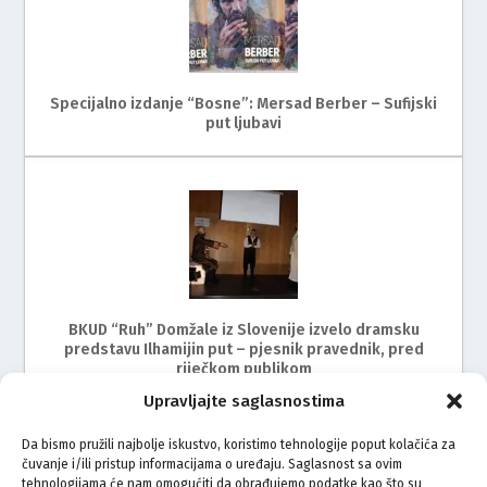
Specijalno izdanje “Bosne”: Mersad Berber – Sufijski
put ljubavi
BKUD “Ruh” Domžale iz Slovenije izvelo dramsku
predstavu Ilhamijin put – pjesnik pravednik, pred
riječkom publikom
Upravljajte saglasnostima
Da bismo pružili najbolje iskustvo, koristimo tehnologije poput kolačića za
čuvanje i/ili pristup informacijama o uređaju. Saglasnost sa ovim
tehnologijama će nam omogućiti da obrađujemo podatke kao što su