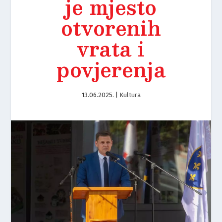
je mjesto
otvorenih
vrata i
povjerenja
13.06.2025.
|
Kultura