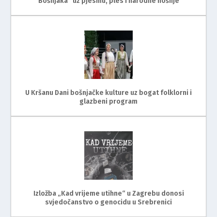
Bošnjaka” uz pjesmu, ples i narodne nošnje
U Kršanu Dani bošnjačke kulture uz bogat folklorni i
glazbeni program
Izložba „Kad vrijeme utihne“ u Zagrebu donosi
svjedočanstvo o genocidu u Srebrenici