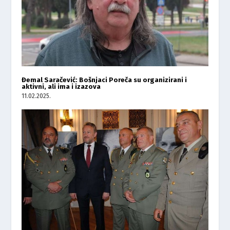
Đemal Saračević: Bošnjaci Poreča su organizirani i
aktivni, ali ima i izazova
11.02.2025.