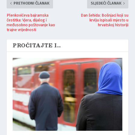
PRETHODNI ČLANAK
SLJEDEĆI ČLANAK
Plenkovićeva bajramska
Dan šehida: Bošnjaci koji su
čestitka: Vjera, dijalog i
krvlju ispisali mjesto u
međusobno poštovanje kao
hrvatskoj historiji
trajne vrijednosti
PROČITAJTE I...