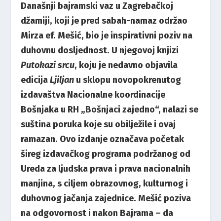
Današnji bajramski vaz u Zagrebačkoj
džamiji, koji je pred sabah-namaz održao
Mirza ef. Mešić, bio je inspirativni poziv na
duhovnu dosljednost. U njegovoj knjizi
Putokazi srcu
, koju je nedavno objavila
edicija
Ljiljan
u sklopu novopokrenutog
izdavaštva Nacionalne koordinacije
Bošnjaka u RH „Bošnjaci zajedno“, nalazi se
suština poruka koje su obilježile i ovaj
ramazan. Ovo izdanje označava početak
šireg izdavačkog programa podržanog od
Ureda za ljudska prava i prava nacionalnih
manjina, s ciljem obrazovnog, kulturnog i
duhovnog jačanja zajednice. Mešić poziva
na odgovornost i nakon Bajrama – da