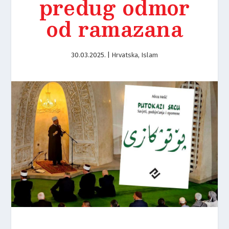
predug odmor
od ramazana
30.03.2025.
|
Hrvatska
,
Islam