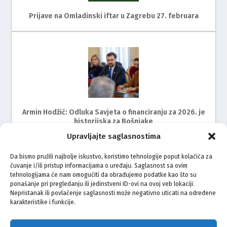
Prijave na Omladinski iftar u Zagrebu 27. februara
Armin Hodžić: Odluka Savjeta o financiranju za 2026. je
historijska za Bošnjake
Upravljajte saglasnostima
Da bismo pružili najbolje iskustvo, koristimo tehnologije poput kolačića za
čuvanje i/ili pristup informacijama o uređaju. Saglasnost sa ovim
tehnologijama će nam omogućiti da obrađujemo podatke kao što su
ponašanje pri pregledanju ili jedinstveni ID-ovi na ovoj veb lokaciji.
Nepristanak ili povlačenje saglasnosti može negativno uticati na određene
karakteristike i funkcije.
Adem ef. Smajić (1952–2025): Imam koji je ispisivao
duhovnu povijest Bošnjaka u Hrvatskoj