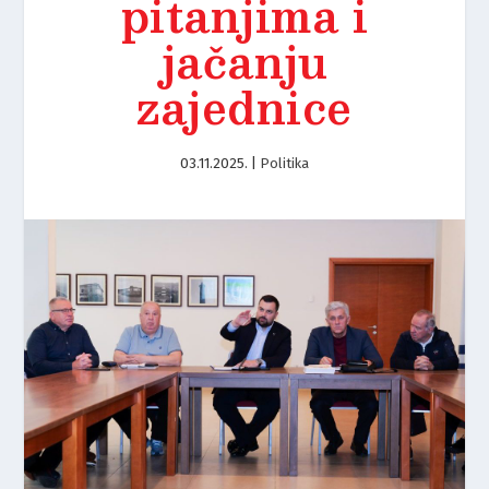
pitanjima i
jačanju
zajednice
03.11.2025.
|
Politika