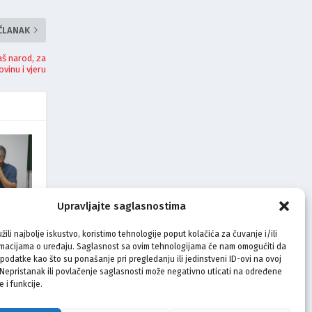
 ČLANAK
aš narod, za
vinu i vjeru
Upravljajte saglasnostima
žili najbolje iskustvo, koristimo tehnologije poput kolačića za čuvanje i/ili
a i
dnika
rmacijama o uređaju. Saglasnost sa ovim tehnologijama će nam omogućiti da
odatke kao što su ponašanje pri pregledanju ili jedinstveni ID-ovi na ovoj
. Nepristanak ili povlačenje saglasnosti može negativno uticati na određene
e i funkcije.