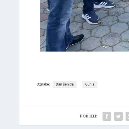
Oznake:
Dan šehida
Gunja
PODIJELI: