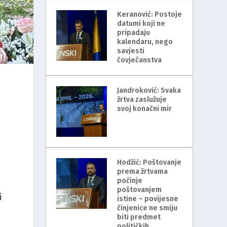
Keranović: Postoje
datumi koji ne
pripadaju
kalendaru, nego
savjesti
čovječanstva
Jandroković: Svaka
žrtva zaslužuje
svoj konačni mir
Hodžić: Poštovanje
prema žrtvama
počinje
poštovanjem
i
istine – povijesne
činjenice ne smiju
biti predmet
političkih