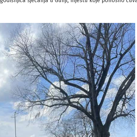
godišnjica sjećanja u Gunji, mjestu koje ponosno čuv