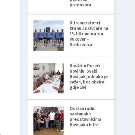
pregovora
Ultramaratonci
krenuli s Ovčare na
15. Ultramaraton
Vukovar –
Srebrenica
Hodžić u Poreču i
Rovinju: Svaki
Bošnjak jednako je
važan, bez obzira
gdje živi
Održan radni
sastanak s
predstavnicima
Bošnjaka Istre