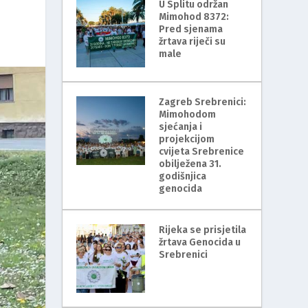
U Splitu održan
Mimohod 8372:
Pred sjenama
žrtava riječi su
male
Zagreb Srebrenici:
Mimohodom
sjećanja i
projekcijom
cvijeta Srebrenice
obilježena 31.
godišnjica
genocida
Rijeka se prisjetila
žrtava Genocida u
Srebrenici