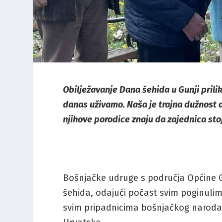
Obilježavanje Dana šehida u Gunji prili
danas uživamo. Naša je trajna dužnost d
njihove porodice znaju da zajednica stoj
Bošnjačke udruge s područja Općine G
šehida, odajući počast svim poginulim
svim pripadnicima bošnjačkog naroda k