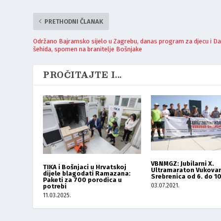
PRETHODNI ČLANAK
Održano Bajramsko sijelo u Zagrebu, danas program za djecu i D
šehida, spomen na branitelje Bošnjake
PROČITAJTE I...
VBNMGZ: Jubilarni X.
TIKA i Bošnjaci u Hrvatskoj
Ultramaraton Vukovar
dijele blagodati Ramazana:
Srebrenica od 6. do 10
Paketi za 700 porodica u
03.07.2021.
potrebi
11.03.2025.