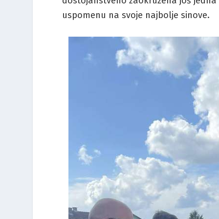
dostojanstveno zaokružena još jedna 
uspomenu na svoje najbolje sinove.