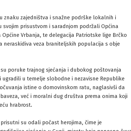
 u znaku zajedništva i snažne podrške lokalnih i
 su svojim prisustvom i saradnjom podržali Općina
 Općine Vrbanja, te delegacija Patriotske lige Brčko
a neraskidiva veza braniteljskih populacija s obje
u poruke trajnog sjećanja i dubokog poštovanja
ji ugradili u temelje slobodne i nezavisne Republike
t očuvanja istine o domovinskom ratu, naglasivši da
obaveza, već i moralni dug društva prema onima koji
eću hrabrost.
prisutni su odali počast herojima, čime je