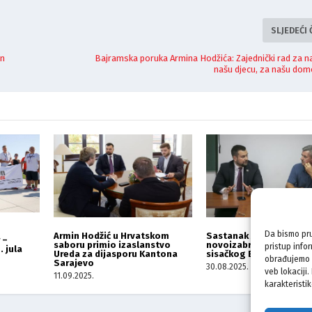
SLJEDEĆI
an
Bajramska poruka Armina Hodžića: Zajednički rad za n
našu djecu, za našu domo
Da bismo pru
Armin Hodžić u Hrvatskom
Sastanak Armina Hodžić
 –
saboru primio izaslanstvo
novoizabranog predsje
pristup info
. jula
Ureda za dijasporu Kantona
sisačkog BNZ-a
obrađujemo p
Sarajevo
30.08.2025.
veb lokaciji
11.09.2025.
karakteristik