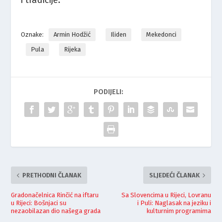
i tradicije.
Oznake:
Armin Hodžić
Iliden
Mekedonci
Pula
Rijeka
PODIJELI:
PRETHODNI ČLANAK
SLJEDEĆI ČLANAK
Gradonačelnica Rinčić na iftaru
Sa Slovencima u Rijeci, Lovranu
u Rijeci: Bošnjaci su
i Puli: Naglasak na jeziku i
nezaobilazan dio našega grada
kulturnim programima