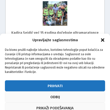
Kadira Sejdić već 15 godina dočekuje ultramaratonce
Upravljajte saglasnostima
Da bismo pružili najbolje iskustvo, koristimo tehnologije poput kolačića za
čuvanje i/ili pristup informacijama o uređaju. Saglasnost sa ovim
tehnologijama će nam omogućiti da obrađujemo podatke kao što su
ponašanje pri pregledanju ili jedinstveni ID-ovi na ovoj veb lokaciji.
Nepristanak ili povlačenje saglasnosti može negativno uticati na određene
karakteristike i funkcije.
Mimohod za žrtve genocida u Srebrenici i ove godine
na ulicama Rijeke
PRIHVATI
ODBIJ
© Vijeće bošnjačke nacionalne manjine Grada Zagreba 2026
PRIKAŽI PODEŠAVANJA