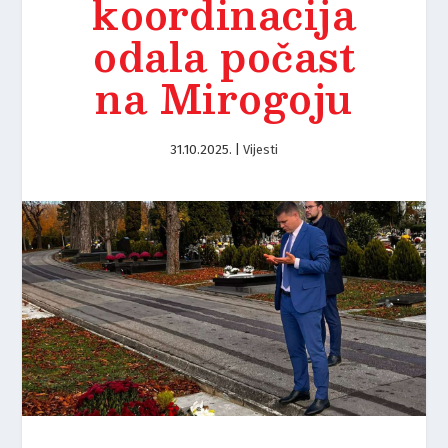
koordinacija
odala počast
na Mirogoju
31.10.2025.
|
Vijesti