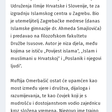
Udruženja Ilmije Hrvatske i Slovenije, te za
izgradnju Islamskog centra u Zagrebu. Bio
je utemeljitelj Zagrebačke medrese (danas
Islamske gimnazije dr. Ahmeda Smajlovića)
i predavao na Filozofskom fakultetu
Družbe Isusove. Autor je niza djela, među
kojima se ističu „Povijest islama“, „Islam i
muslimani u Hrvatskoj“ i „Poslanik i njegovi
ljudi“.
Muftija Omerbašić ostat će upamćen kao
most između vjere i društva, dijaloga i
razumijevanja, te kao čovjek koji je s
mudrošću i dostojanstvom vodio zajednicu
kroz složena vremena. Njegovo ime trajno