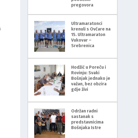
pregovora
Ultramaratonci
a
krenuli s Ovčare na
15. Ultramaraton
Vukovar –
Srebrenica
Hodžić u Poreču i
Rovinju: Svaki
Bošnjak jednako je
važan, bez obzira
gdje živi
Održan radni
sastanak s
predstavnicima
Bošnjaka Istre