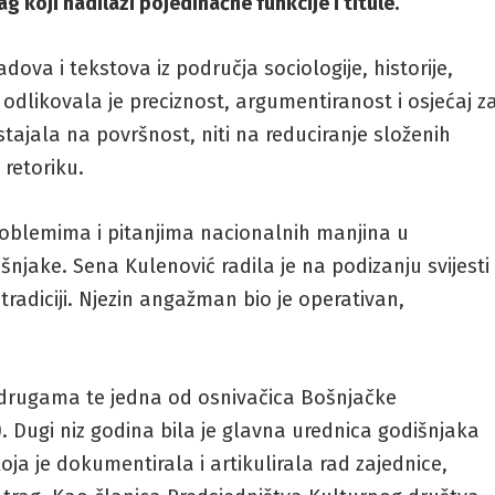
ag koji nadilazi pojedinačne funkcije i titule.
adova i tekstova iz područja sociologije, historije,
d odlikovala je preciznost, argumentiranost i osjećaj z
istajala na površnost, niti na reduciranje složenih
 retoriku.
roblemima i pitanjima nacionalnih manjina u
jake. Sena Kulenović radila je na podizanju svijesti
tradiciji. Njezin angažman bio je operativan,
 udrugama te jedna od osnivačica Bošnjačke
 Dugi niz godina bila je glavna urednica godišnjaka
ja je dokumentirala i artikulirala rad zajednice,