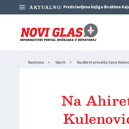
AKTUALNO:
Predstavljena knjiga Ibrahima Kaj
Naslovna
>
Vijesti
>
Na Ahiret preselila Sena Kulenov
Na Ahiret
Kulenović