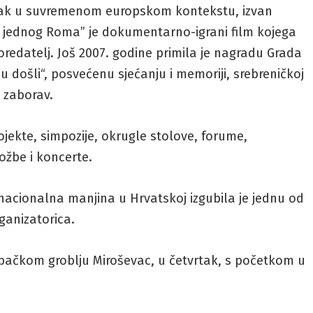
šnjak u suvremenom europskom kontekstu, izvan
ovi jednog Roma” je dokumentarno-igrani film kojega
oredatelj. Još 2007. godine primila je nagradu Grada
su došli“, posvećenu sjećanju i memoriji, srebreničkoj
a zaborav.
rojekte, simpozije, okrugle stolove, forume,
ložbe i koncerte.
cionalna manjina u Hrvatskoj izgubila je jednu od
rganizatorica.
ebačkom groblju Miroševac, u četvrtak, s početkom u