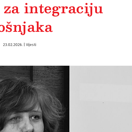
 za integraciju
ošnjaka
23.02.2026.
|
Vijesti