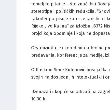
temeljno pitanje – što znači biti Bo
stereotipa i političkih redukcija. “Sn
također potpisuje kao scenaristica i k
Rijeke „Ivo Kalina“ za izložbu „8372 Ni
brojci koja opominje i koja ne dopušt
Organizirala je i koordinirala brojne p
predavanja, konferencije za medije, iz
Odlaskom Sene Kulenović bošnjačka na
svojih najdosljednijih intelektualki i o
Dženaza i ukop će se održati na zagr
10.30 h.