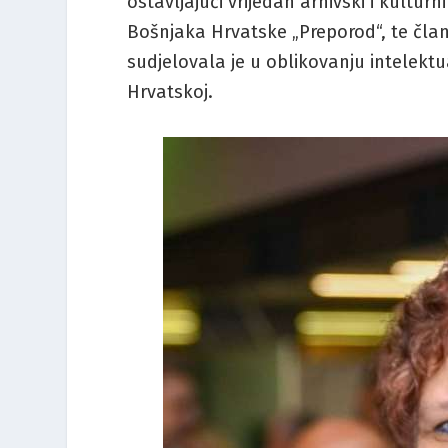
ostavljajući vrijedan arhivski i kultur
Bošnjaka Hrvatske „Preporod“, te član
sudjelovala je u oblikovanju intelekt
Hrvatskoj.