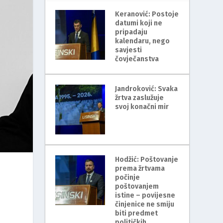
Keranović: Postoje
datumi koji ne
pripadaju
kalendaru, nego
savjesti
čovječanstva
Jandroković: Svaka
žrtva zaslužuje
svoj konačni mir
Hodžić: Poštovanje
prema žrtvama
počinje
poštovanjem
istine – povijesne
činjenice ne smiju
biti predmet
političkih