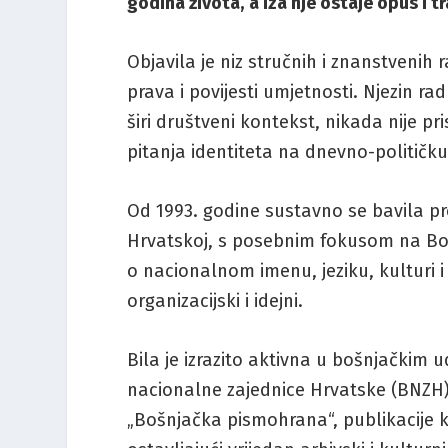
godina života, a iza nje ostaje opus i tr
Objavila je niz stručnih i znanstvenih r
prava i povijesti umjetnosti. Njezin ra
širi društveni kontekst, nikada nije pr
pitanja identiteta na dnevno-političku
Od 1993. godine sustavno se bavila p
Hrvatskoj, s posebnim fokusom na Bošn
o nacionalnom imenu, jeziku, kulturi i 
organizacijski i idejni.
Bila je izrazito aktivna u bošnjačkim
nacionalne zajednice Hrvatske (BNZH).
„Bošnjačka pismohrana“, publikacije ko