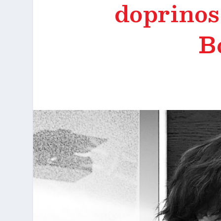
doprinos
B