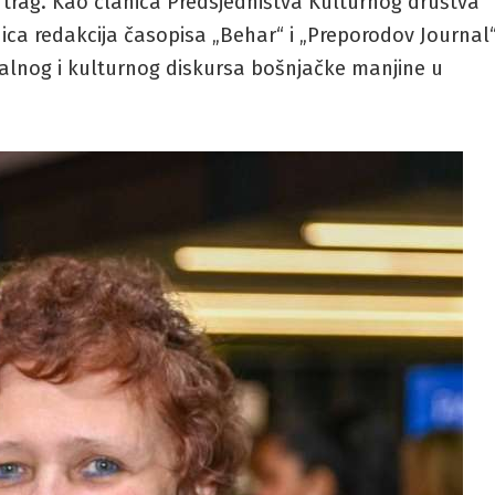
ni trag. Kao članica Predsjedništva Kulturnog društva
ica redakcija časopisa „Behar“ i „Preporodov Journal“
ualnog i kulturnog diskursa bošnjačke manjine u