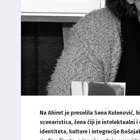
Na Ahiret je preselila Sena Kulenović, h
scenaristica, žena čiji je intelektualni
identiteta, kulture i integracije Bošnj