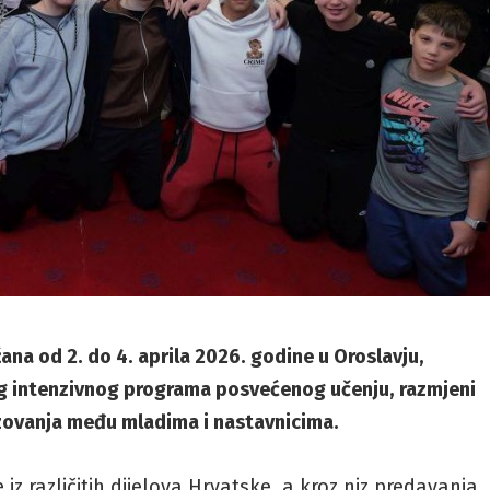
na od 2. do 4. aprila 2026. godine u Oroslavju,
g intenzivnog programa posvećenog učenju, razmjeni
azovanja među mladima i nastavnicima.
z različitih dijelova Hrvatske, a kroz niz predavanja,