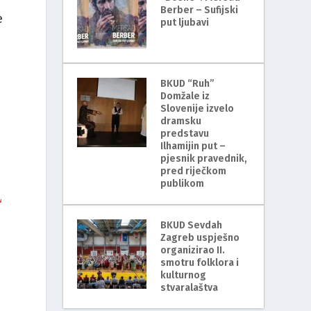
Berber – Sufijski
e
put ljubavi
BKUD “Ruh”
Domžale iz
Slovenije izvelo
dramsku
predstavu
Ilhamijin put –
pjesnik pravednik,
pred riječkom
publikom
“
BKUD Sevdah
Zagreb uspješno
organizirao II.
smotru folklora i
kulturnog
stvaralaštva
“