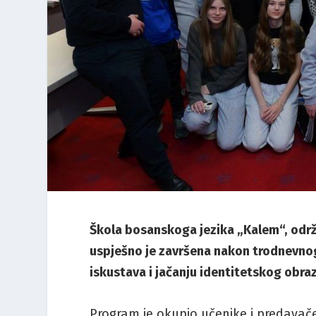
Škola bosanskoga jezika „Kalem“, održa
uspješno je završena nakon trodnevno
iskustava i jačanju identitetskog obr
Program je okupio učenike i predavače i