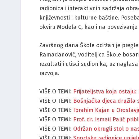
radionica i interaktivnih sadržaja ob
književnosti i kulturne baštine. Pose
okviru Modela C, kao i na povezivanje 
Završnog dana Škole održan je pregled 
Ramadanović, voditeljica Škole bosan
rezultati i utisci sudionika, uz nagla
razvoja.
VIŠE O TEMI:
Prijateljstva koja ostaj
VIŠE O TEMI:
Bošnjačka djeca družila
VIŠE O TEMI:
Ibrahim Kajan u Oroslavj
VIŠE O TEMI:
Prof. dr. Ismail Palić prib
VIŠE O TEMI:
Održan okrugli stol o na
VIŠE O TEMI:
Sportske radionice unije