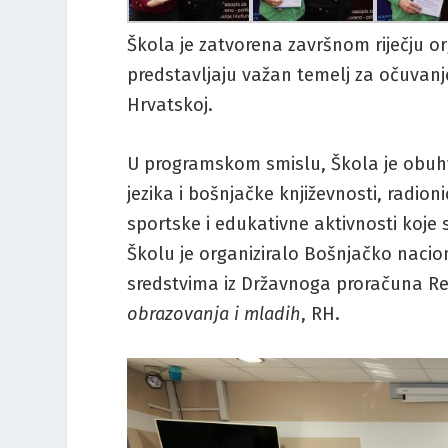
Škola je zatvorena završnom riječju o
predstavljaju važan temelj za očuvanje
Hrvatskoj.
U programskom smislu, Škola je obuhv
jezika i bošnjačke književnosti, radi
sportske i edukativne aktivnosti koj
Školu je organiziralo Bošnjačko nacion
sredstvima iz Državnoga proračuna R
obrazovanja i mladih
, RH.