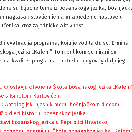
rađene su ključne teme iz bosanskoga jezika, bošnjačk
ban naglasak stavljen je na unapređenje nastave u
učenika kroz zajedničke aktivnosti.
i evaluacija programa, koju je vodila dr. sc. Ermina
skoga jezika „Kalem“. Tom prilikom sumirani su
sak na kvalitet programa i potrebu njegovog daljnjeg
u: U Oroslavju otvorena Škola bosanskog jezika „Kalem
 se s Ismetom Kurtovićem
u: Antologijski pjesnik među bošnjačkom djecom
ližio djeci historiju bosanskog jezika
stavi bosanskog jezika u Republici Hrvatskoj
le posebnu energiju u Školu bosanskog jezika „Kalem