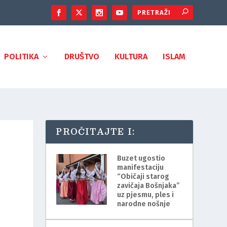
POLITIKA
DRUŠTVO
KULTURA
ISLAM
PROČITAJTE I:
Buzet ugostio
manifestaciju
“Običaji starog
zavičaja Bošnjaka”
uz pjesmu, ples i
narodne nošnje