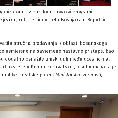
rganizatora, uz poruku da ovakvi programi
 jezika, kulture i identiteta Bošnjaka u Republici
atila stručna predavanja iz oblasti bosanskoga
onice usmjerene na savremene nastavne pristupe, kao i
e su dodatno osnažile timski duh među učesnicima.
alno vijeće u Republici Hrvatskoj, a sufinancirana je
epublike Hrvatske putem
Ministarstva znanosti,