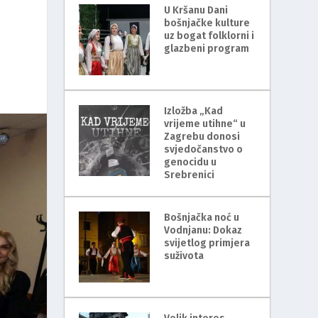
U Kršanu Dani
bošnjačke kulture
uz bogat folklorni i
glazbeni program
Izložba „Kad
vrijeme utihne“ u
Zagrebu donosi
svjedočanstvo o
genocidu u
Srebrenici
Bošnjačka noć u
Vodnjanu: Dokaz
svijetlog primjera
suživota