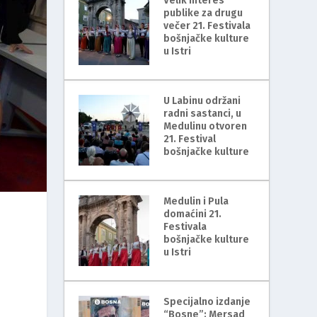
Velik interes
publike za drugu
večer 21. Festivala
bošnjačke kulture
u Istri
U Labinu održani
radni sastanci, u
Medulinu otvoren
21. Festival
bošnjačke kulture
Medulin i Pula
domaćini 21.
Festivala
bošnjačke kulture
u Istri
Specijalno izdanje
“Bosne”: Mersad