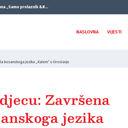
ana „Samo prolaznik &#...
NASLOVNA
VIJESTI
ola bosanskoga jezika „Kalem“ u Oroslavju
 djecu: Završena
sanskoga jezika