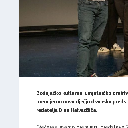
Bošnjačko kulturno-umjetničko društv
premijerno novu dječju dramsku predsta
redatelja Dine Halvadžića.
“Večeras imamo premijeru predstave ‘Z