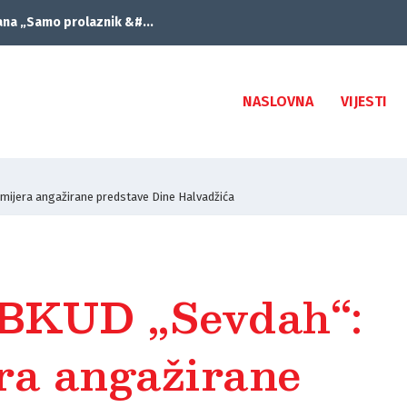
ana „Samo prolaznik &#...
NASLOVNA
VIJESTI
emijera angažirane predstave Dine Halvadžića
i BKUD „Sevdah“:
ra angažirane