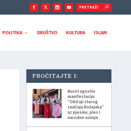
POLITIKA
DRUŠTVO
KULTURA
ISLAM
PROČITAJTE I:
Buzet ugostio
manifestaciju
“Običaji starog
zavičaja Bošnjaka”
uz pjesmu, ples i
narodne nošnje