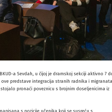
KUD-a Sevdah, u čijoj je dramskoj sekciji aktivno 7 d
 ove predstave integracija stranih radnika i migranat
stojalo pronaći poveznicu s brojnim doseljenicima iz
.
napisana s pozicije učenika koji se susreću s