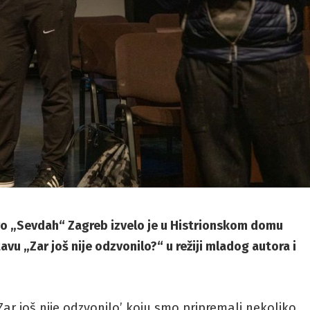
o „Sevdah“ Zagreb izvelo je u Histrionskom domu
vu „Zar još nije odzvonilo?“ u režiji mladog autora i
ar još nije odzvonilo’ koju smo pripremali nekoliko