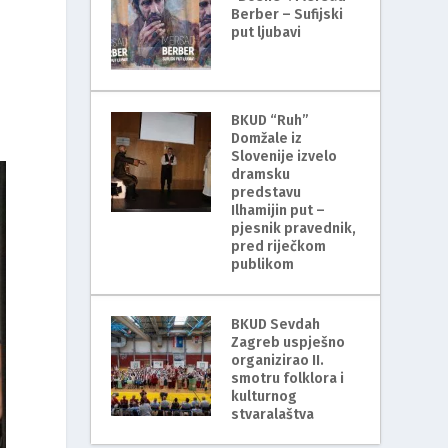
Berber – Sufijski
put ljubavi
BKUD “Ruh”
Domžale iz
Slovenije izvelo
dramsku
predstavu
Ilhamijin put –
pjesnik pravednik,
pred riječkom
publikom
BKUD Sevdah
Zagreb uspješno
organizirao II.
smotru folklora i
kulturnog
stvaralaštva