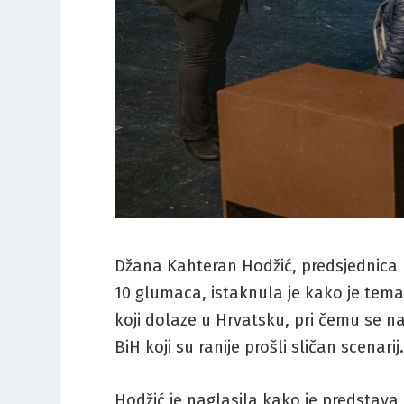
Džana Kahteran Hodžić, predsjednica B
10 glumaca, istaknula je kako je tema
koji dolaze u Hrvatsku, pri čemu se na
BiH koji su ranije prošli sličan scenarij
Hodžić je naglasila kako je predstava 