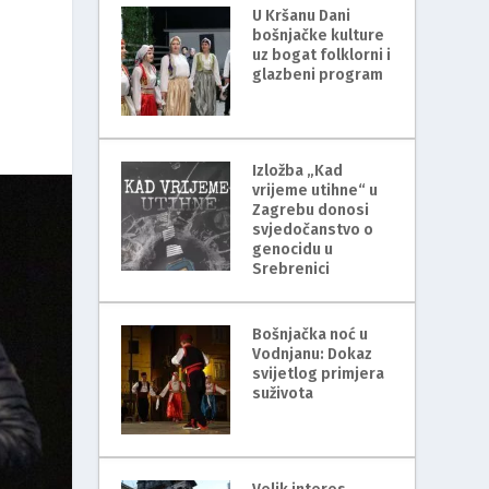
U Kršanu Dani
bošnjačke kulture
uz bogat folklorni i
glazbeni program
Izložba „Kad
vrijeme utihne“ u
Zagrebu donosi
svjedočanstvo o
genocidu u
Srebrenici
Bošnjačka noć u
Vodnjanu: Dokaz
svijetlog primjera
suživota