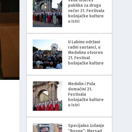
Velik interes
publike za drugu
večer 21. Festivala
bošnjačke kulture
u Istri
U Labinu održani
radni sastanci, u
Medulinu otvoren
21. Festival
bošnjačke kulture
Medulin i Pula
domaćini 21.
Festivala
bošnjačke kulture
u Istri
Specijalno izdanje
“Bosne”: Mersad