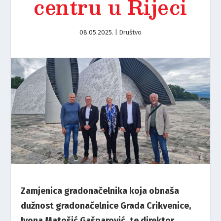
centru u Rijeci
08.05.2025.
|
Društvo
Zamjenica gradonačelnika koja obnaša
dužnost gradonačelnice Grada Crikvenice,
Ivona Matošić Gašparović, te direktor