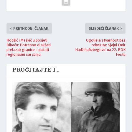
PRETHODNI ČLANAK
SLJEDEĆI ČLANAK
Hodžić i Meškić u posjeti
Ogoljela stvarnost bez
Bihaću: Potrebno olakšati
rekvizita: Sjajni Emir
prelazak granice i ojačati
Hadžihafizbegović na 22. BOK
regionalnu saradnju
Festu
PROČITAJTE I...