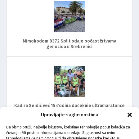
Mimohodom 8372 Split odaje počast žrtvama
genocida u Srebrenici
Kadira Sejdić već 15 godina dočekuje ultramaratonce
Upravljajte saglasnostima
Da bismo pružili najbolje iskustvo, koristimo tehnologije poput kolačića za
čuvanje i/ili pristup informacijama o uređaju. Saglasnost sa ovim
tehnologijama će nam omogućiti da obrađujemo podatke kao što su