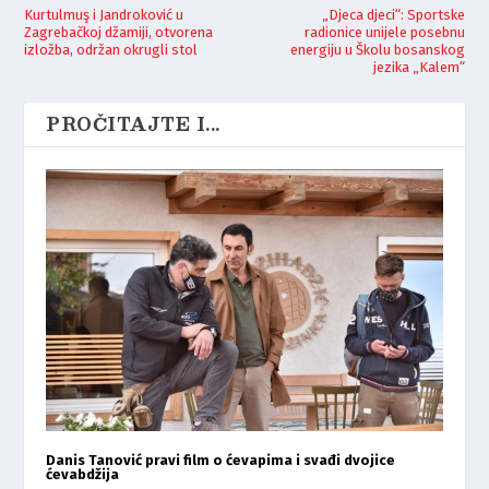
Kurtulmuş i Jandroković u
„Djeca djeci“: Sportske
Zagrebačkoj džamiji, otvorena
radionice unijele posebnu
izložba, održan okrugli stol
energiju u Školu bosanskog
jezika „Kalem“
PROČITAJTE I...
Danis Tanović pravi film o ćevapima i svađi dvojice
ćevabdžija