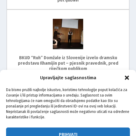
put ljubavi
BKUD “Ruh” Domžale iz Slovenije izvelo dramsku
predstavu Ilhamijin put – pjesnik pravednik, pred
riječkom publikom
Upravljajte saglasnostima
Da bismo pružili najbolje iskustvo, koristimo tehnologije poput kolačića za
čuvanje i/ili pristup informacijama o uređaju. Saglasnost sa ovim
tehnologijama će nam omogućiti da obrađujemo podatke kao što su
ponašanje pri pregledanju ili jedinstveni ID-ovi na ovoj veb lokaciji.
Nepristanak ili povlačenje saglasnosti može negativno uticati na određene
karakteristike i funkcije.
BKUD Sevdah Zagreb uspješno organizirao II. smotru
folklora i kulturnog stvaralaštva
PRIHVATI