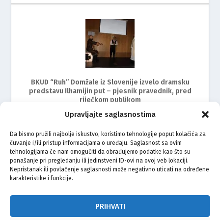
BKUD “Ruh” Domžale iz Slovenije izvelo dramsku
predstavu Ilhamijin put – pjesnik pravednik, pred
riječkom publikom
Upravljajte saglasnostima
Da bismo pružili najbolje iskustvo, koristimo tehnologije poput kolačića za
čuvanje i/ili pristup informacijama o uređaju. Saglasnost sa ovim
tehnologijama će nam omogućiti da obrađujemo podatke kao što su
ponašanje pri pregledanju ili jedinstveni ID-ovi na ovoj veb lokaciji.
Nepristanak ili povlačenje saglasnosti može negativno uticati na određene
karakteristike i funkcije.
BKUD Sevdah Zagreb uspješno organizirao II. smotru
folklora i kulturnog stvaralaštva
PRIHVATI