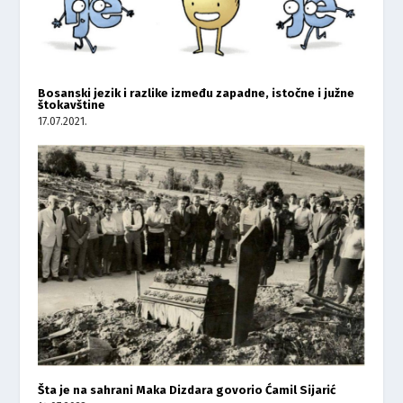
Bosanski jezik i razlike između zapadne, istočne i južne
štokavštine
17.07.2021.
Šta je na sahrani Maka Dizdara govorio Ćamil Sijarić