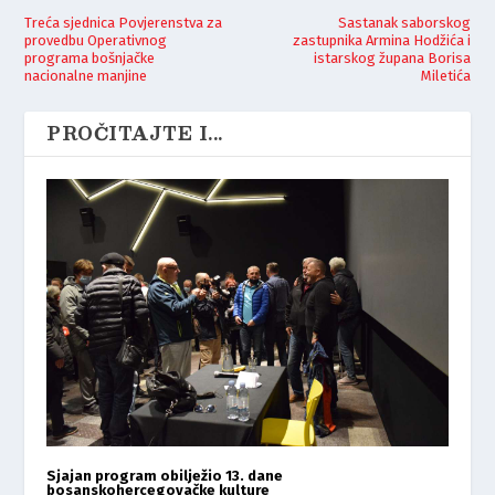
Treća sjednica Povjerenstva za
Sastanak saborskog
provedbu Operativnog
zastupnika Armina Hodžića i
programa bošnjačke
istarskog župana Borisa
nacionalne manjine
Miletića
PROČITAJTE I...
Sjajan program obilježio 13. dane
bosanskohercegovačke kulture