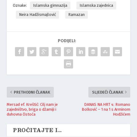
Oznake:
Islamska gimnazija
Islamska zajednica
Neira Hadžismajlović
Ramazan
PODIJELI:
PRETHODNI ČLANAK
SLJEDEĆI ČLANAK
Mersad ef. Kreštić: Cilj nam je
DANAS NA HRT 4: Romano
zajedništvo, briga o džamiji i
Bolković – 1 na 1 s Arminom
duhovna čistoća
Hodžićem
PROČITAJTE I...