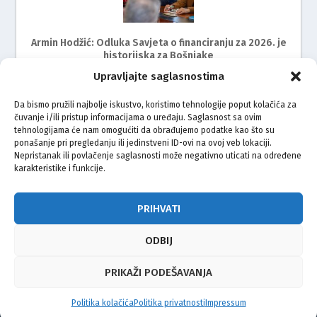
Armin Hodžić: Odluka Savjeta o financiranju za 2026. je
historijska za Bošnjake
Upravljajte saglasnostima
Da bismo pružili najbolje iskustvo, koristimo tehnologije poput kolačića za
čuvanje i/ili pristup informacijama o uređaju. Saglasnost sa ovim
tehnologijama će nam omogućiti da obrađujemo podatke kao što su
ponašanje pri pregledanju ili jedinstveni ID-ovi na ovoj veb lokaciji.
Nepristanak ili povlačenje saglasnosti može negativno uticati na određene
karakteristike i funkcije.
Adem ef. Smajić (1952–2025): Imam koji je ispisivao
duhovnu povijest Bošnjaka u Hrvatskoj
PRIHVATI
ODBIJ
© Vijeće bošnjačke nacionalne manjine Grada Zagreba 2026
PRIKAŽI PODEŠAVANJA
Impressum
Kontakt
Politika privatnosti
Uvjeti korištenja
Politika kolačića
Politika privatnosti
Impressum