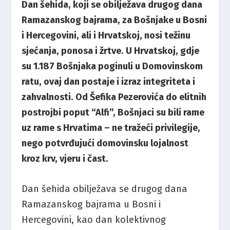
Dan šehida, koji se obilježava drugog dana
Ramazanskog bajrama, za Bošnjake u Bosni
i Hercegovini, ali i Hrvatskoj, nosi težinu
sjećanja, ponosa i žrtve. U Hrvatskoj, gdje
su 1.187 Bošnjaka poginuli u Domovinskom
ratu, ovaj dan postaje i izraz integriteta i
zahvalnosti. Od Šefika Pezerovića do elitnih
postrojbi poput “Alfi”, Bošnjaci su bili rame
uz rame s Hrvatima – ne tražeći privilegije,
nego potvrđujući domovinsku lojalnost
kroz krv, vjeru i čast.
Dan šehida obilježava se drugog dana
Ramazanskog bajrama u Bosni i
Hercegovini, kao dan kolektivnog