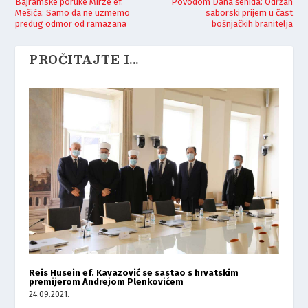
Bajramske poruke Mirze ef.
Povodom Dana šehida: Održan
Mešića: Samo da ne uzmemo
saborski prijem u čast
predug odmor od ramazana
bošnjačkih branitelja
PROČITAJTE I...
Reis Husein ef. Kavazović se sastao s hrvatskim
premijerom Andrejom Plenkovićem
24.09.2021.