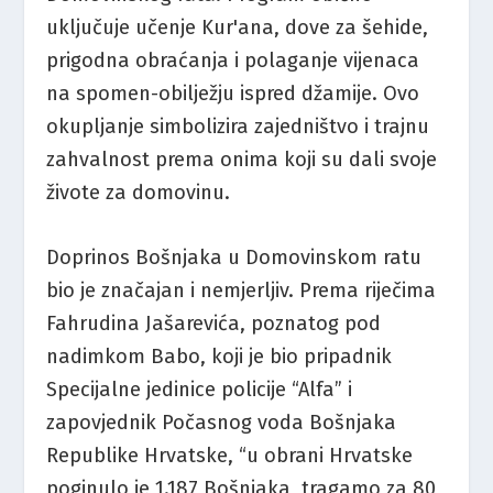
uključuje učenje Kur'ana, dove za šehide,
prigodna obraćanja i polaganje vijenaca
na spomen-obilježju ispred džamije. Ovo
okupljanje simbolizira zajedništvo i trajnu
zahvalnost prema onima koji su dali svoje
živote za domovinu.
Doprinos Bošnjaka u Domovinskom ratu
bio je značajan i nemjerljiv. Prema riječima
Fahrudina Jašarevića, poznatog pod
nadimkom Babo, koji je bio pripadnik
Specijalne jedinice policije “Alfa” i
zapovjednik Počasnog voda Bošnjaka
Republike Hrvatske, “u obrani Hrvatske
poginulo je 1.187 Bošnjaka, tragamo za 80