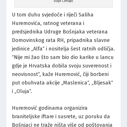
Suljo Čehajić
U tom duhu svjedoče i riječi Saliha
Huremovića, ratnog veterana i
predsjednika Udruge Bošnjaka veterana
Domovinskog rata RH, pripadnika slavne
jedinice „Alfa“ i nositelja šest ratnih odličja.
“Nije mi žao što sam bio dio karike u lancu
gdje je Hrvatska dobila svoju suverenost i
neovisnost”, kaže Huremović, čiji borbeni
put obuhvata akcije „Maslenica“, „Bljesak“
i „Oluja“.
Huremović godinama organizira
braniteljske iftare i susrete, uz poruku da
Bošnjaci ne traže ništa više od poštovanja