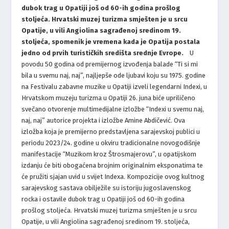
dubok trag u Opatiji još od 60-ih godina prošlog
stoljeća. Hrvatski muzej turizma smješten je u srcu
Opatije, u vili Angiolina sagrađenoj sredinom 19.
stoljeća, spomenik je vremena kada je Opatija postala
jedno od prvih turističkih središta srednje Evrope.
U
povodu 50 godina od premijernog izvođenja balade “Ti si mi
bila u svemu naj, naj”, najljepše ode ljubavi koju su 1975. godine
na Festivalu zabavne muzike u Opatiji izveli legendarni Indexi, u
Hrvatskom muzeju turizma u Opatiji 26. juna biće upriličeno
svečano otvorenje multimedijalne izložbe “Indexi u svemu naj,
naj, naj” autorice projekta i izložbe Amine Abdičević. Ova
izložba koja je premijerno predstavljena sarajevskoj publici u
periodu 2023/24. godine u okviru tradicionalne novogodišnje
manifestacije “Muzikom kroz Štrosmajerovu”, u opatijskom
izdanju će biti obogaćena brojnim originalnim eksponatima te
će pružiti sjajan uvid u svijet Indexa. Kompozicije ovog kultnog
sarajevskog sastava obilježile su istoriju jugoslavenskog
rocka i ostavile dubok trag u Opatiji još od 60-ih godina
prošlog stoljeća. Hrvatski muzej turizma smješten je u srcu
Opatije, u vili Angiolina sagrađenoj sredinom 19. stoljeća,