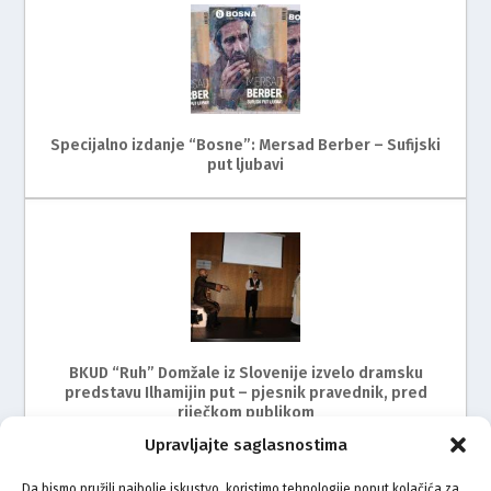
Specijalno izdanje “Bosne”: Mersad Berber – Sufijski
put ljubavi
BKUD “Ruh” Domžale iz Slovenije izvelo dramsku
predstavu Ilhamijin put – pjesnik pravednik, pred
riječkom publikom
Upravljajte saglasnostima
Da bismo pružili najbolje iskustvo, koristimo tehnologije poput kolačića za