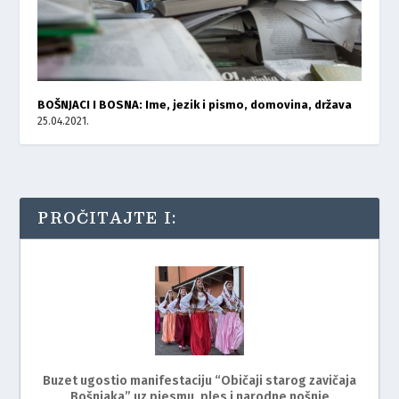
BOŠNJACI I BOSNA: Ime, jezik i pismo, domovina, država
25.04.2021.
PROČITAJTE I:
Buzet ugostio manifestaciju “Običaji starog zavičaja
Bošnjaka” uz pjesmu, ples i narodne nošnje