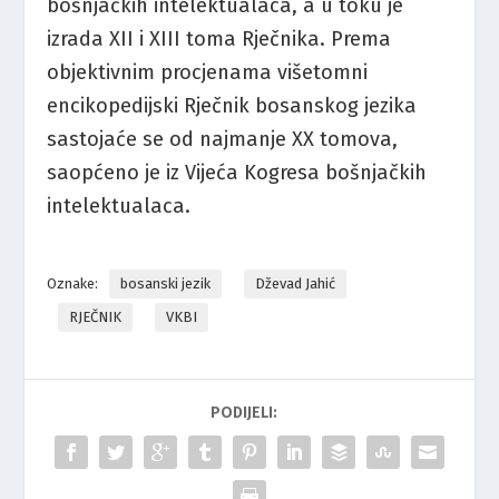
bošnjačkih intelektualaca, a u toku je
izrada XII i XIII toma Rječnika. Prema
objektivnim procjenama višetomni
encikopedijski Rječnik bosanskog jezika
sastojaće se od najmanje XX tomova,
saopćeno je iz Vijeća Kogresa bošnjačkih
intelektualaca.
Oznake:
bosanski jezik
Dževad Jahić
RJEČNIK
VKBI
PODIJELI: