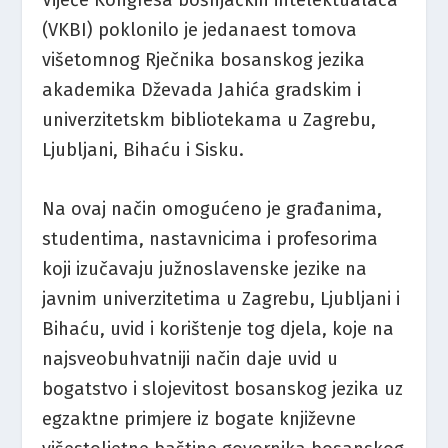
Vijeće Kongresa bošnjačkih intelektualaca
(VKBI) poklonilo je jedanaest tomova
višetomnog Rječnika bosanskog jezika
akademika Dževada Jahića gradskim i
univerzitetskm bibliotekama u Zagrebu,
Ljubljani, Bihaću i Sisku.
Na ovaj način omogućeno je građanima,
studentima, nastavnicima i profesorima
koji izučavaju južnoslavenske jezike na
javnim univerzitetima u Zagrebu, Ljubljani i
Bihaću, uvid i korištenje tog djela, koje na
najsveobuhvatniji način daje uvid u
bogatstvo i slojevitost bosanskog jezika uz
egzaktne primjere iz bogate književne