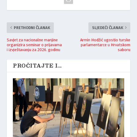
PRETHODNI ČLANAK
SLJEDEĆI ČLANAK
Savjet za nacionalne manjine
Armin Hodžić ugostio turske
organizira seminar o prijavama
parlamentarce u Hrvatskom
i izvještavanju za 2026. godinu
saboru
PROČITAJTE I...