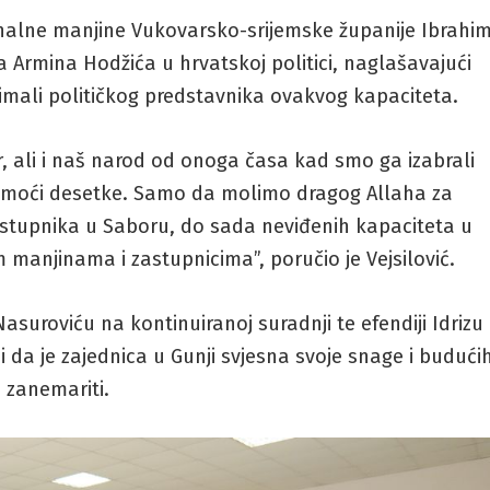
nalne manjine Vukovarsko-srijemske županije Ibrahi
va Armina Hodžića u hrvatskoj politici, naglašavajući
imali političkog predstavnika ovakvog kapaciteta.
r, ali i naš narod od onoga časa kad smo ga izabrali
pomoći desetke. Samo da molimo dragog Allaha za
astupnika u Saboru, do sada neviđenih kapaciteta u
manjinama i zastupnicima”, poručio je Vejsilović.
asuroviću na kontinuiranoj suradnji te efendiji Idrizu
ši da je zajednica u Gunji svjesna svoje snage i budući
e zanemariti.