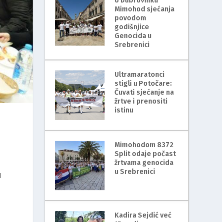
U Dubrovniku
Mimohod sjećanja
povodom
godišnjice
Genocida u
Srebrenici
Ultramaratonci
stigli u Potočare:
Čuvati sjećanje na
žrtve i prenositi
istinu
Mimohodom 8372
Split odaje počast
žrtvama genocida
u Srebrenici
u
Kadira Sejdić već