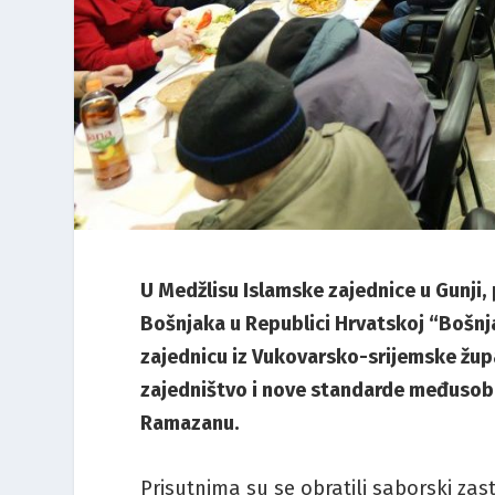
U Medžlisu Islamske zajednice u Gunji
Bošnjaka u Republici Hrvatskoj “Bošnja
zajednicu iz Vukovarsko-srijemske župa
zajedništvo i nove standarde međusobn
Ramazanu.
Prisutnima su se obratili saborski zas