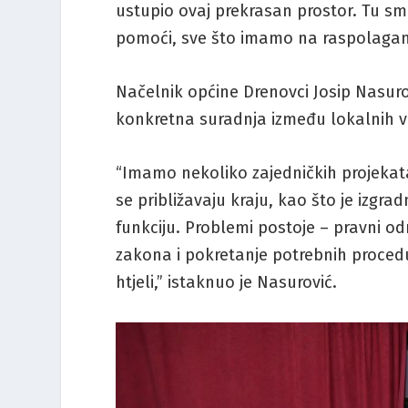
ustupio ovaj prekrasan prostor. Tu sm
pomoći, sve što imamo na raspolaganj
Načelnik općine Drenovci Josip Nasurov
konkretna suradnja između lokalnih vl
“Imamo nekoliko zajedničkih projekata
se približavaju kraju, kao što je izgr
funkciju. Problemi postoje – pravni od
zakona i pokretanje potrebnih procedu
htjeli,” istaknuo je Nasurović.