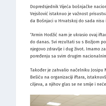
Dopredsjednik Vijeća bošnjačke nacio
Vejsilović istaknuo je važnost prisust
da Bošnjaci u Hrvatskoj do sada nisu 
“Armin Hodžić nam je ukrasio ovaj ifta
do danas. Svi rezultati su s Božjom 
njegovo zdravlje i dug život. Imamo z
poređenju sa svim drugim nacionalnim 
Također je zahvalio načelniku Josipu N
Bešiću na organizaciji iftara, istaknuv
ciljeva, a njihov glas se ne smije i neć