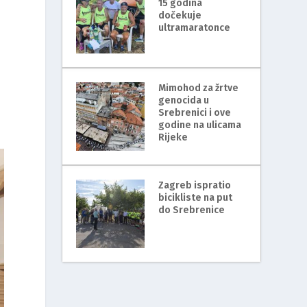
15 godina
dočekuje
ultramaratonce
Mimohod za žrtve
genocida u
Srebrenici i ove
godine na ulicama
Rijeke
Zagreb ispratio
bicikliste na put
do Srebrenice