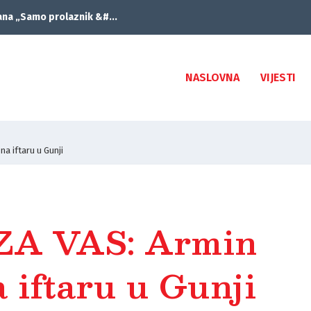
ana „Samo prolaznik &#...
NASLOVNA
VIJESTI
a iftaru u Gunji
ZA VAS: Armin
 iftaru u Gunji