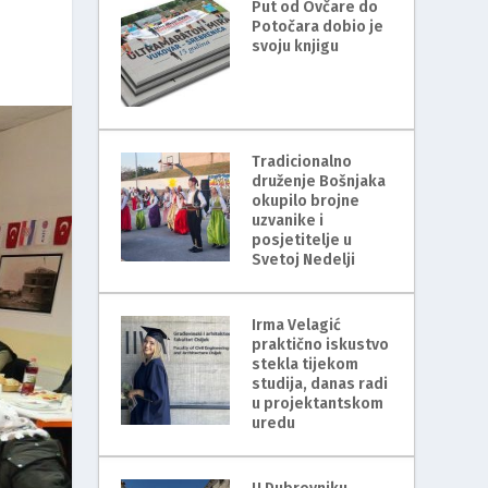
Put od Ovčare do
Potočara dobio je
svoju knjigu
Tradicionalno
druženje Bošnjaka
okupilo brojne
uzvanike i
posjetitelje u
Svetoj Nedelji
Irma Velagić
praktično iskustvo
stekla tijekom
studija, danas radi
u projektantskom
uredu