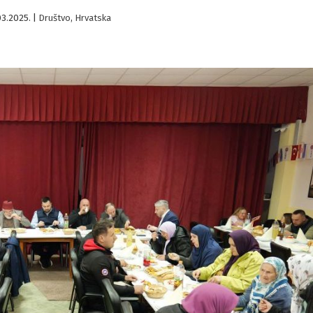
3.2025.
|
Društvo
,
Hrvatska