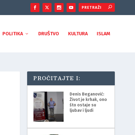
POLITIKA
DRUŠTVO
KULTURA
ISLAM
PROČITAJTE I:
Denis Beganović:
Život je krhak, ono
što ostaje su
ljubav i ljudi