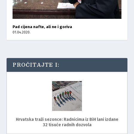
Pad cijena nafte, ali ne i goriva
01.04.2020.
PROČITAJTE I:
Hrvatska traži sezonce: Radnicima iz BiH lani izdane
32 tisuće radnih dozvola