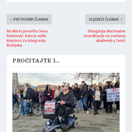
PRETHODNI ČLANAK
SLJEDEĆI ČLANAK
Na Ahiret preselila Sena
Delegacija Nacionalne
Kulenović: Dala je veliki
koordinacije na svečanoj
doprinos za integraciju
akademiji u Zenici
Bošnjaka
PROČITAJTE I...