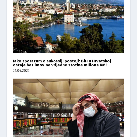
Iako sporazum o sukcesiji postoji: BiH u Hrvatskoj
ostaje bez imovine vrijedne stotine miliona KM?
21.04.2025.