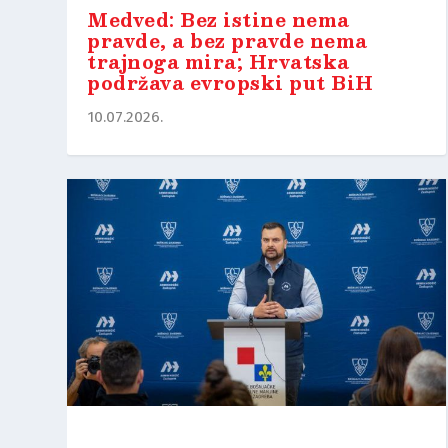
Medved: Bez istine nema
pravde, a bez pravde nema
trajnoga mira; Hrvatska
podržava evropski put BiH
10.07.2026.