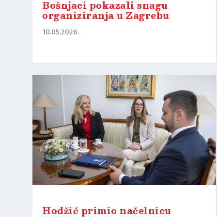
Bošnjaci pokazali snagu
organiziranja u Zagrebu
10.05.2026.
Hodžić primio načelnicu