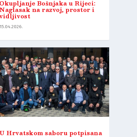
Okupljanje Bošnjaka u Rijeci:
Naglasak na razvoj, prostor i
vidljivost
15.04.2026.
U Hrvatskom saboru potpisana