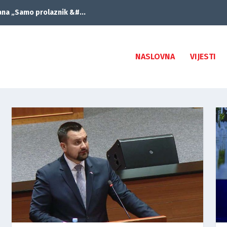
ana „Samo prolaznik &#...
NASLOVNA
VIJESTI