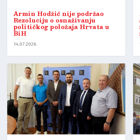
Armin Hodžić nije podržao
Rezoluciju o osnaživanju
političkog položaja Hrvata u
BiH
14.07.2026.