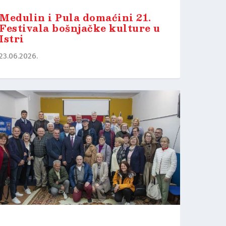
Medulin i Pula domaćini 21.
Festivala bošnjačke kulture u
Istri
23.06.2026.