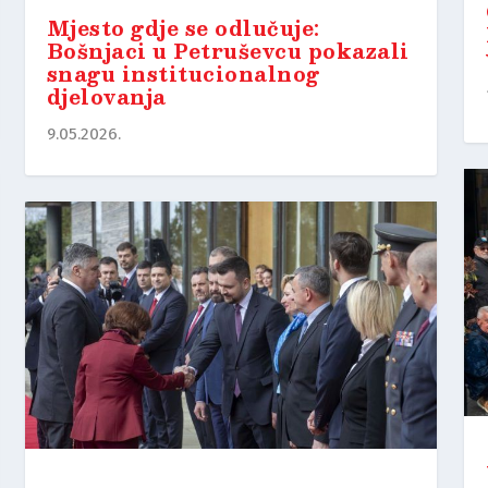
Mjesto gdje se odlučuje:
Bošnjaci u Petruševcu pokazali
snagu institucionalnog
djelovanja
9.05.2026.