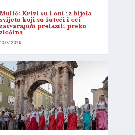
Mulić: Krivi su i oni iz bijela
svijeta koji su šuteći i oči
zatvarajući prelazili preko
zločina
10.07.2026.