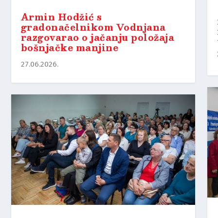
Armin Hodžić s
gradonačelnikom Vodnjana
razgovarao o jačanju položaja
bošnjačke manjine
27.06.2026.