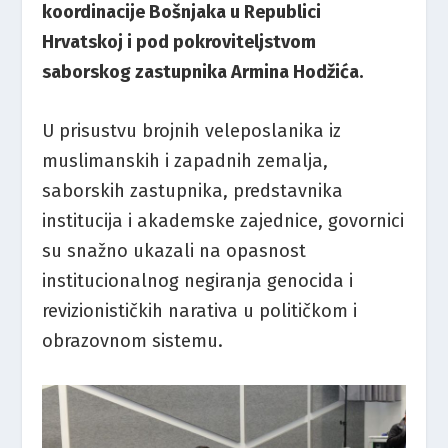
koordinacije
Bošnjaka
u
Republici
Hrvatskoj
i
pod
pokroviteljstvom
saborskog
zastupnika
Armina
Hodžića
.
U
prisustvu
brojnih
veleposlanika
iz
muslimanskih
i
zapadnih
zemalja,
saborskih
zastupnika,
predstavnika
institucija
i
akademske
zajednice,
govornici
su
snažno
ukazali
na
opasnost
institucionalnog
negiranja
genocida
i
revizionističkih
narativa
u
političkom
i
obrazovnom
sistemu.