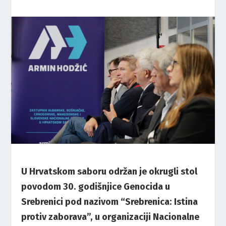
U
Hrvatskom
saboru
održan
je
okrugli
stol
povodom
30.
godišnjice G
enocida
u
Srebrenici
pod
nazivom
“
Srebrenica:
Istina
protiv
zaborava”
,
u
organizaciji
Nacionalne