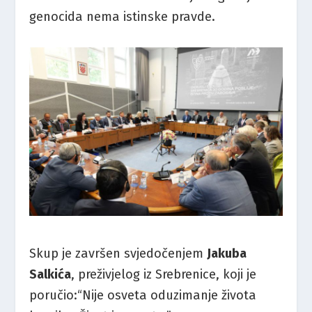
genocida
nema
istinske
pravde.
Skup
je
završen
svjedočenjem
Jakuba
Salkića
,
preživjelog
iz
Srebrenice,
koji
je
poručio:
“
Nije
osveta
oduzimanje
života