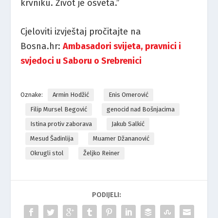
krvniku.
Život
je
osveta.”
Cjeloviti
izvještaj
pročitajte
na
Bosna.
hr
:
Ambasadori svijeta, pravnici i
svjedoci u Saboru o Srebrenici
Oznake:
Armin Hodžić
Enis Omerović
Filip Mursel Begović
genocid nad Bošnjacima
Istina protiv zaborava
Jakub Salkić
Mesud Šadinlija
Muamer Džananović
Okrugli stol
Željko Reiner
PODIJELI: