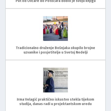
Put od Ovčare do Potočara dobio je svoju knjigu
Tradicionalno druženje Bošnjaka okupilo brojne
uzvanike i posjetitelje u Svetoj Nedelji
Irma Velagić praktično iskustvo stekla tijekom
studija, danas radi u projektantskom uredu