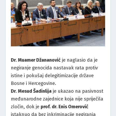
Dr.
Muamer
Džananović
je
naglasio
da
je
negiranje
genocida
nastavak
rata
protiv
istine
i
pokušaj
delegitimizacije
države
Bosne
i
Hercegovine.
Dr.
Mesud
Šadinlija
je
ukazao
na
pasivnost
međunarodne
zajednice
koja
nije
spriječila
zločin,
dok
je
prof.
dr.
Enis
Omerović
istaknuo
da
bez
inkriminacije
negiranja