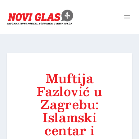
Muftija
Fazlović u
Zagrebu:
Islamski
centar i