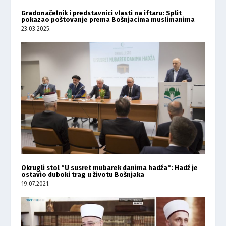
Gradonačelnik i predstavnici vlasti na iftaru: Split
pokazao poštovanje prema Bošnjacima muslimanima
23.03.2025.
Okrugli stol “U susret mubarek danima hadža“: Hadž je
ostavio duboki trag u životu Bošnjaka
19.07.2021.