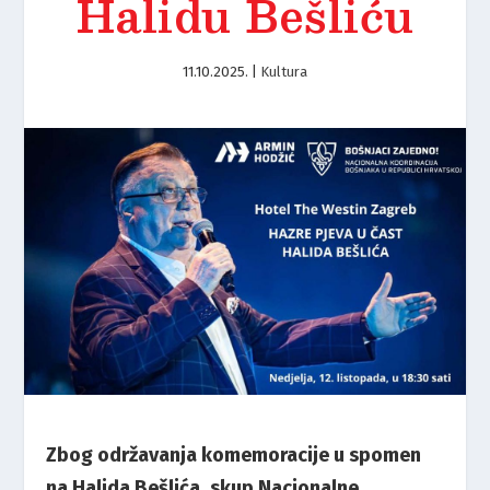
Halidu Bešliću
11.10.2025.
|
Kultura
Zbog održavanja komemoracije u spomen
na Halida Bešlića, skup Nacionalne