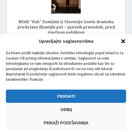
BKUD “Ruh” Domžale iz Slovenije izvelo dramsku
predstavu Ilhamijin put – pjesnik pravednik, pred
riječkom publikom
Upravljajte saglasnostima
Da bismo pružili najbolje iskustvo, koristimo tehnologije poput kolačića za
čuvanje i/ili pristup informacijama o uređaju. Saglasnost sa ovim
tehnologijama će nam omogućiti da obrađujemo podatke kao što su
ponašanje pri pregledanju ili jedinstveni ID-ovi na ovoj veb lokaciji.
Nepristanak ili povlačenje saglasnosti može negativno uticati na određene
karakteristike i funkcije.
BKUD Sevdah Zagreb uspješno organizirao II. smotru
folklora i kulturnog stvaralaštva
PRIHVATI
ODBIJ
© Vijeće bošnjačke nacionalne manjine Grada Zagreba 2026
PRIKAŽI PODEŠAVANJA
Impressum
Kontakt
Politika privatnosti
Uvjeti korištenja