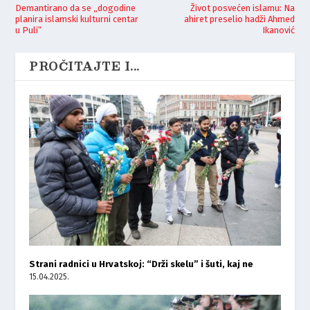
Demantirano da se „dogodine
Život posvećen islamu: Na
planira islamski kulturni centar
ahiret preselio hadži Ahmed
u Puli“
Ikanović
PROČITAJTE I...
Strani radnici u Hrvatskoj: “Drži skelu” i šuti, kaj ne
15.04.2025.