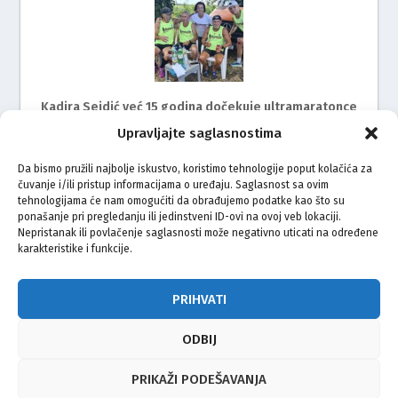
Kadira Sejdić već 15 godina dočekuje ultramaratonce
Upravljajte saglasnostima
Da bismo pružili najbolje iskustvo, koristimo tehnologije poput kolačića za
čuvanje i/ili pristup informacijama o uređaju. Saglasnost sa ovim
tehnologijama će nam omogućiti da obrađujemo podatke kao što su
ponašanje pri pregledanju ili jedinstveni ID-ovi na ovoj veb lokaciji.
Nepristanak ili povlačenje saglasnosti može negativno uticati na određene
karakteristike i funkcije.
Mimohod za žrtve genocida u Srebrenici i ove godine
na ulicama Rijeke
PRIHVATI
ODBIJ
© Vijeće bošnjačke nacionalne manjine Grada Zagreba 2026
PRIKAŽI PODEŠAVANJA