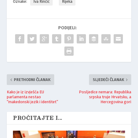
Oznake:
Iva Rinčić
Rijeka
PODIJELI:
PRETHODNI ČLANAK
SLJEDEĆI ČLANAK
Kako je iz izvješća EU
Posljedice nemara: Republika
parlamenta nestao
srpska truje Hrvatsku, a
“makedonski jezik i identitet”
Hercegovina gori
PROČITAJTE I...