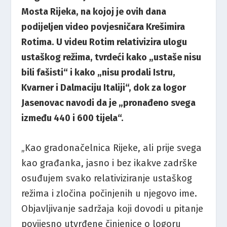
Mosta Rijeka, na kojoj je ovih dana
podijeljen video povjesničara Krešimira
Rotima. U videu Rotim relativizira ulogu
ustaškog režima, tvrdeći kako „ustaše nisu
bili fašisti“ i kako „nisu prodali Istru,
Kvarner i Dalmaciju Italiji“, dok za logor
Jasenovac navodi da je „pronađeno svega
između 440 i 600 tijela“.
„Kao gradonačelnica Rijeke, ali prije svega
kao građanka, jasno i bez ikakve zadrške
osuđujem svako relativiziranje ustaškog
režima i zločina počinjenih u njegovo ime.
Objavljivanje sadržaja koji dovodi u pitanje
povijesno utvrđene činjenice o logoru