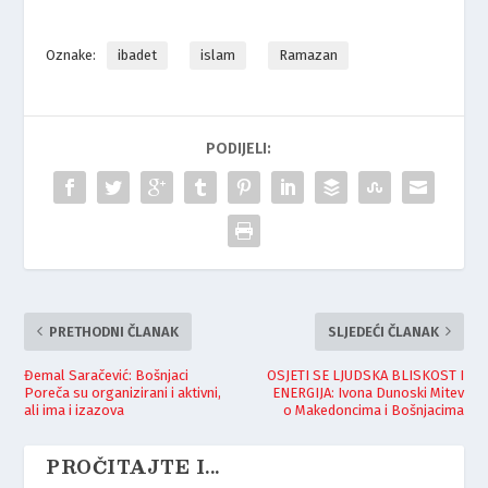
Oznake:
ibadet
islam
Ramazan
PODIJELI:
PRETHODNI ČLANAK
SLJEDEĆI ČLANAK
Đemal Saračević: Bošnjaci
OSJETI SE LJUDSKA BLISKOST I
Poreča su organizirani i aktivni,
ENERGIJA: Ivona Dunoski Mitev
ali ima i izazova
o Makedoncima i Bošnjacima
PROČITAJTE I...