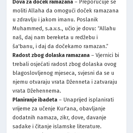
Dova za doček ramazana
– Preporučuje se
moliti Allaha da omogući doček ramazana
u zdravlju i jakom imanu. Poslanik
Muhammed, s.a.v.s., učio je dovu: “Allahu
naš, daj nam bereketa u redžebu i
ša'banu, i daj da dočekamo ramazan.”
Radost zbog dolaska ramazana
– Vjernici bi
trebali osjećati radost zbog dolaska ovog
blagoslovljenog mjeseca, svjesni da se u
njemu otvaraju vrata Dženneta i zatvaraju
vrata Džehennema.
Planiranje ibadeta
– Unaprijed isplanirati
vrijeme za učenje Kur'ana, obavljanje
dodatnih namaza, zikr, dove, davanje
sadake i čitanje islamske literature.