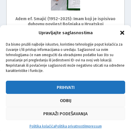
Adem ef. Smajić (1952–2025): Imam koji je ispisivao
duhovnu povijest Bošnjaka u Hrvatskoj
Upravljajte saglasnostima
Da bismo pružili najbolje iskustvo, koristimo tehnologije poput kolačića za
čuvanje i/ili pristup informacijama o uređaju. Saglasnost sa ovim
tehnologijama će nam omogućiti da obrađujemo podatke kao što su
ponašanje pri pregledanju ili jedinstveni ID-ovi na ovoj veb lokaciji.
Nepristanak ili povlačenje saglasnosti može negativno uticati na određene
karakteristike i funkcije.
Muftija Fazlović u Zagrebu: Islamski centar i džamija
imaju posebno mjesto u dovama bošnjačkog naroda
PRIHVATI
ODBIJ
© Vijeće bošnjačke nacionalne manjine Grada Zagreba 2026
PRIKAŽI PODEŠAVANJA
Impressum
Kontakt
Politika privatnosti
Uvjeti korištenja
Politika kolačića
Politika privatnosti
Impressum