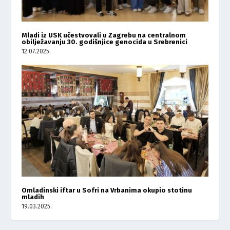
Mladi iz USK učestvovali u Zagrebu na centralnom
obilježavanju 30. godišnjice genocida u Srebrenici
12.07.2025.
Omladinski iftar u Sofri na Vrbanima okupio stotinu
mladih
19.03.2025.