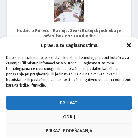
Hodžić u Poreču i Rovinju: Svaki Bošnjak jednako je
važan, bez obzira gdje živi
Upravljajte saglasnostima
Da bismo pružili najbolje iskustvo, koristimo tehnologije poput kolačića za
čuvanje i/ili pristup informacijama o uređaju. Saglasnost sa ovim
tehnologijama će nam omogućiti da obrađujemo podatke kao što su
ponašanje pri pregledanju ili jedinstveni ID-ovi na ovoj veb lokaciji.
Nepristanak ili povlačenje saglasnosti može negativno uticati na određene
karakteristike i funkcije.
Održan radni sastanak s predstavnicima Bošnjaka
Istre
PRIHVATI
ODBIJ
© Vijeće bošnjačke nacionalne manjine Grada Zagreba 2026
PRIKAŽI PODEŠAVANJA