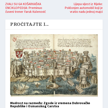
ZVALI SU GA KOŠARKAŠKA
Lijepa vijest iz Rijeke:
ENCIKLOPEDIJA: Preminuo
Poklonjen automobil koji je
čuveni trener Faruk Kulenović
vratio nadu jednoj majci
PROČITAJTE I...
Mudrost na razmeđu: Zgode iz vremena Dubrovačke
Republike i Osmanskog Carstva