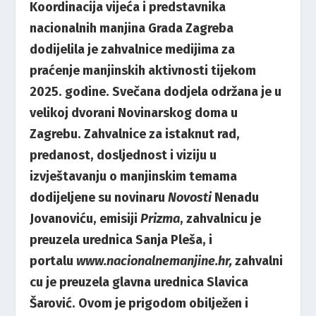
Koordinacija vijeća i predstavnika
nacionalnih manjina Grada Zagreba
dodijelila je zahvalnice medijima za
praćenje manjinskih aktivnosti tijekom
2025. godine. Svečana dodjela održana je u
velikoj dvorani Novinarskog doma u
Zagrebu. Zahvalnice za istaknut rad,
predanost, dosljednost i viziju u
izvještavanju o manjinskim temama
dodijeljene su novinaru
Novosti
Nenadu
Jovanoviću, emisiji
Prizma
, zahvalnicu je
preuzela urednica Sanja Pleša, i
portalu
www.nacionalnemanjine.hr
,
zahvalni
cu je preuzela glavna urednica Slavica
Šarović. Ovom je prigodom obilježen i