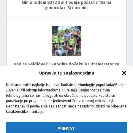
Mimohodom 8372 Split odaje počast žrtvama
genocida u Srebrenici
Kadira Sejdić već 15 godina dočekuje ultramaratonce
Upravljajte saglasnostima
Da bismo pružili najbolje iskustvo, koristimo tehnologije poput kolačića za
čuvanje i/ili pristup informacijama o uređaju. Saglasnost sa ovim
tehnologijama će nam omogućiti da obrađujemo podatke kao što su
ponašanje pri pregledanju ili jedinstveni ID-ovi na ovoj veb lokaciji.
Nepristanak ili povlačenje saglasnosti može negativno uticati na određene
karakteristike i funkcije.
Mimohod za žrtve genocida u Srebrenici i ove godine
na ulicama Rijeke
PRIHVATI