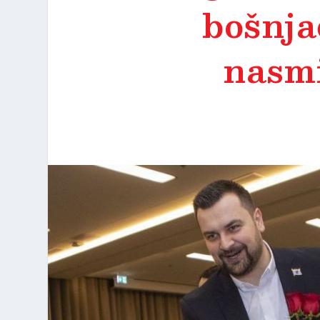
bošnja
nasmi