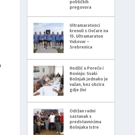
političkih
pregovora
Ultramaratonci
krenuli s Ovčare na
15. Ultramaraton
Vukovar –
Srebrenica
a
Hodžić u Poreču i
Rovinju: Svaki
Bošnjak jednako je
važan, bez obzira
gdje živi
Održan radni
sastanak s
i
predstavnicima
Bošnjaka Istre
a