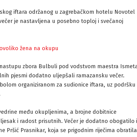
skog iftara održanog u zagrebačkom hotelu Novotel
er je nastavljena u posebno toploj i svečanoj
 ovoliko žena na okupu
e u nastupu zbora Bulbuli pod vodstvom maestra Ismet
alnih pjesmi dodatno uljepšali ramazansku večer.
olom organiziranom za sudionice iftara, uz podršku
.
vedrine među okupljenima, a brojne dobitnice
jesak i radost prisutnih. Večer je dodatno obogatilo 
ine Pršić Prasnikar, koja se prigodnim riječima obratil