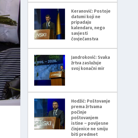
Keranović: Postoje
datumi koji ne
pripadaju
kalendaru, nego
savjesti
čovječanstva
Jandroković: Svaka
žrtva zaslužuje
svoj konačni mir
Hodžić: Poštovanje
prema žrtvama
počinje
poštovanjem
istine – povijesne
činjenice ne smiju
biti predmet