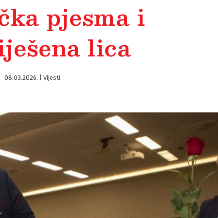
čka pjesma i
ješena lica
08.03.2026.
|
Vijesti